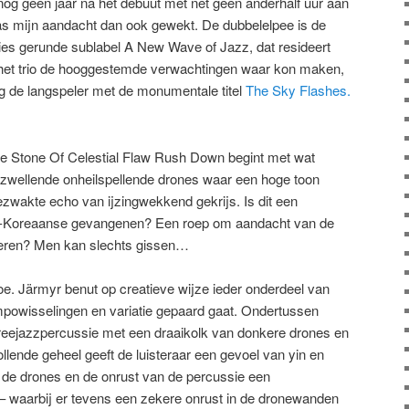
 nog geen jaar na het debuut met net geen anderhalf uur aan
 mijn aandacht dan ook gewekt. De dubbelelpee is de
ries gerunde sublabel A New Wave of Jazz, dat resideert
 het trio de hooggestemde verwachtingen waar kon maken,
ag de langspeler met de monumentale titel
The Sky Flashes.
e Stone Of Celestial Flaw Rush Down begint met wat
nzwellende onheilspellende drones waar een hoge toon
ezwakte echo van ijzingwekkend gekrijs. Is dit een
-Koreaanse gevangenen? Een roep om aandacht van de
negeren? Men kan slechts gissen…
oe. Järmyr benut op creatieve wijze ieder onderdeel van
empowisselingen en variatie gepaard gaat. Ondertussen
reejazzpercussie met een draaikolk van donkere drones en
ollende geheel geeft de luisteraar een gevoel van yin en
n de drones en de onrust van de percussie een
 waarbij er tevens een zekere onrust in de dronewanden