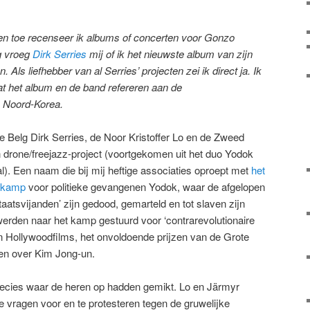
 en toe recenseer ik albums of concerten voor Gonzo
ug vroeg
Dirk Serries
mij of ik het nieuwste album van zijn
 Als liefhebber van al Serries’ projecten zei ik direct ja. Ik
at het album en de band refereren aan de
 Noord-Korea.
de Belg Dirk Serries, de Noor Kristoffer Lo en de Zweed
drone/freejazz-project (voortgekomen uit het duo Yodok
). Een naam die bij mij heftige associaties oproept met
het
ekamp
voor politieke gevangenen Yodok, waar de afgelopen
atsvijanden’ zijn gedood, gemarteld en tot slaven zijn
erden naar het kamp gestuurd voor ‘contrarevolutionaire
n Hollywoodfilms, het onvoldoende prijzen van de Grote
en over Kim Jong-un.
precies waar de heren op hadden gemikt. Lo en Järmyr
vragen voor en te protesteren tegen de gruwelijke