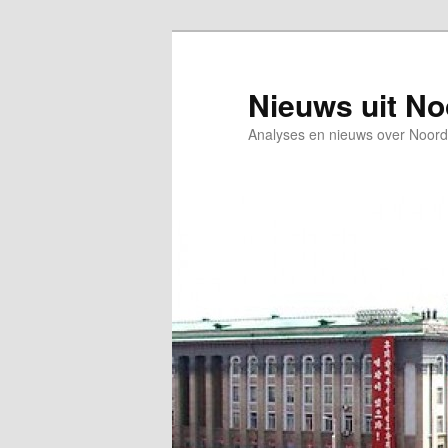
Spring
Spring
naar
naar
de
de
Nieuws uit N
primaire
secundaire
Analyses en nieuws over Noord
inhoud
inhoud