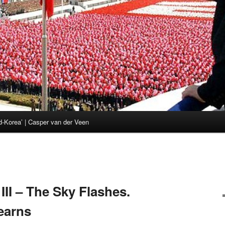
d-Korea’ | Casper van der Veen
II – The Sky Flashes.
earns