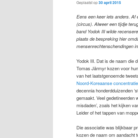
Geplaatst op
30 april 2015
Eens een keer iets anders. Af
(circus). Alweer een tijdje ter
band Yodok III wilde recenseren.
plaats de bespreking hier omd
mensenrechtenschendingen in
Yodok III. Dat is de naam die 
Tomas Järmyr kozen voor hun 
van het laatstgenoemde tweetal
Noord-Koreaanse concentrati
decennia honderdduizenden ‘sta
gemaakt. Veel gedetineerden w
misdaden’, zoals het kijken va
Leider of het tappen van mopp
Die associatie was blijkbaar 
kozen de naam om aandacht te 