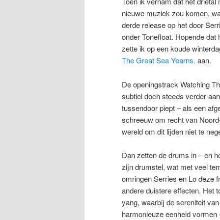
Toen ik vernam dat het drietal
nieuwe muziek zou komen, was
derde release op het door Ser
onder Tonefloat. Hopende dat
zette ik op een koude winterd
The Great Sea Yearns.
aan.
De openingstrack Watching Th
subtiel doch steeds verder aa
tussendoor piept – als een afg
schreeuw om recht van Noord
wereld om dit lijden niet te 
Dan zetten de drums in – en h
zijn drumstel, wat met veel t
omringen Serries en Lo deze f
andere duistere effecten. Het t
yang, waarbij de sereniteit va
harmonieuze eenheid vormen –