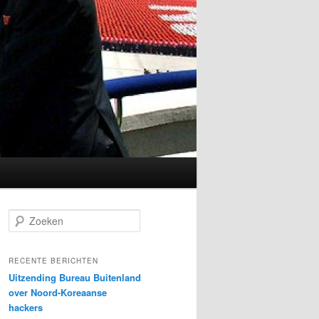
Z
o
e
k
RECENTE BERICHTEN
e
Uitzending Bureau Buitenland
n
over Noord-Koreaanse
hackers