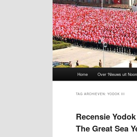
Hoofdmenu
Home
Over ‘Nieuws uit Noor
TAG ARCHIEVEN:
YODOK III
Recensie Yodok I
The Great Sea Y