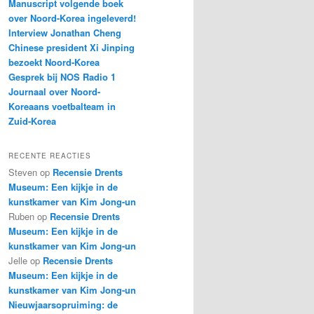
Manuscript volgende boek
over Noord-Korea ingeleverd!
Interview Jonathan Cheng
Chinese president Xi Jinping
bezoekt Noord-Korea
Gesprek bij NOS Radio 1
Journaal over Noord-
Koreaans voetbalteam in
Zuid-Korea
RECENTE REACTIES
Steven
op
Recensie Drents
Museum: Een kijkje in de
kunstkamer van Kim Jong-un
Ruben
op
Recensie Drents
Museum: Een kijkje in de
kunstkamer van Kim Jong-un
Jelle
op
Recensie Drents
Museum: Een kijkje in de
kunstkamer van Kim Jong-un
Nieuwjaarsopruiming: de