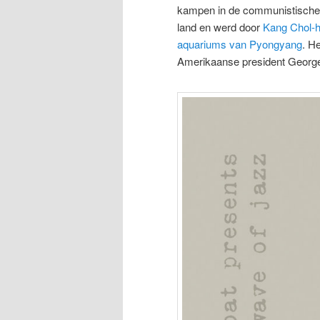
kampen in de communistische s
land en werd door
Kang Chol-
aquariums van Pyongyang
. H
Amerikaanse president George 