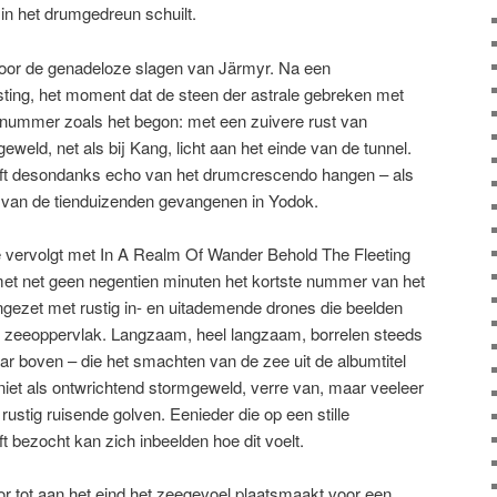
 in het drumgedreun schuilt.
 voor de genadeloze slagen van Järmyr. Na een
sting, het moment dat de steen der astrale gebreken met
t nummer zoals het begon: met een zuivere rust van
geweld, net als bij Kang, licht aan het einde van de tunnel.
lijft desondanks echo van het drumcrescendo hangen – als
n van de tienduizenden gevangenen in Yodok.
e vervolgt met In A Realm Of Wander Behold The Fleeting
et net geen negentien minuten het kortste nummer van het
ezet met rustig in- en uitademende drones die beelden
os zeeoppervlak. Langzaam, heel langzaam, borrelen steeds
ar boven – die het smachten van de zee uit de albumtitel
et als ontwrichtend stormgeweld, verre van, maar veeleer
rustig ruisende golven. Eenieder die op een stille
 bezocht kan zich inbeelden hoe dit voelt.
or tot aan het eind het zeegevoel plaatsmaakt voor een