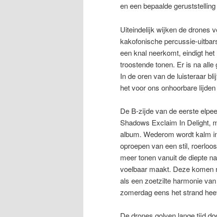
en een bepaalde geruststelling
Uiteindelijk wijken de drones
kakofonische percussie-uitbar
een knal neerkomt, eindigt he
troostende tonen. Er is na alle 
In de oren van de luisteraar b
het voor ons onhoorbare lijde
De B-zijde van de eerste elpe
Shadows Exclaim In Delight, m
album. Wederom wordt kalm ing
oproepen van een stil, roerlo
meer tonen vanuit de diepte na
voelbaar maakt. Deze komen ni
als een zoetzilte harmonie van 
zomerdag eens het strand heeft
De drones golven lange tijd do