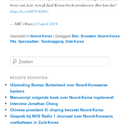
beste van Azië, terwijl Zuid-Korea bocht produceert. Hoe kan dat?
https://t.co/l4UVvLb01i
— NRC (@nrc)
22 april 2019
Geplaatst in
Noord-Korea
|
Getagged
Bier
,
Brouwen
,
Noord-Korea
,
Pils
,
Speciaalbier
,
Taedonggang
,
Zuid-Korea
Z
o
e
k
RECENTE BERICHTEN
e
Uitzending Bureau Buitenland over Noord-Koreaanse
n
hackers
Manuscript volgende boek over Noord-Korea ingeleverd!
Interview Jonathan Cheng
Chinese president Xi Jinping bezoekt Noord-Korea
Gesprek bij NOS Radio 1 Journaal over Noord-Koreaans
voetbalteam in Zuid-Korea