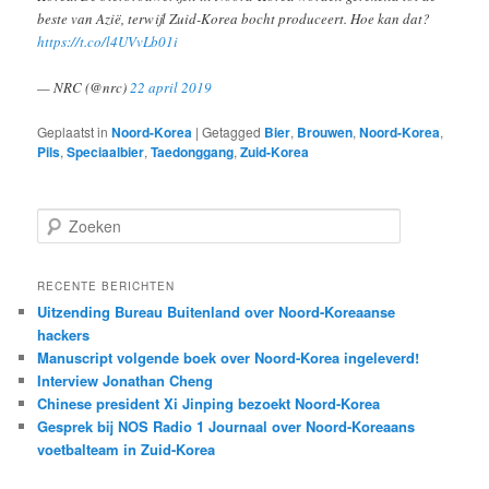
beste van Azië, terwijl Zuid-Korea bocht produceert. Hoe kan dat?
https://t.co/l4UVvLb01i
— NRC (@nrc)
22 april 2019
Geplaatst in
Noord-Korea
|
Getagged
Bier
,
Brouwen
,
Noord-Korea
,
Pils
,
Speciaalbier
,
Taedonggang
,
Zuid-Korea
Z
o
e
k
RECENTE BERICHTEN
e
Uitzending Bureau Buitenland over Noord-Koreaanse
n
hackers
Manuscript volgende boek over Noord-Korea ingeleverd!
Interview Jonathan Cheng
Chinese president Xi Jinping bezoekt Noord-Korea
Gesprek bij NOS Radio 1 Journaal over Noord-Koreaans
voetbalteam in Zuid-Korea