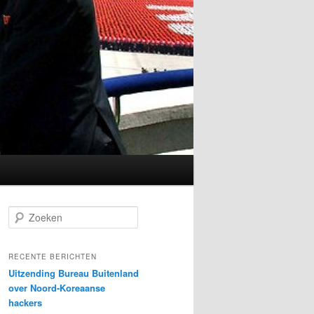
Z
o
e
k
RECENTE BERICHTEN
e
Uitzending Bureau Buitenland
n
over Noord-Koreaanse
hackers