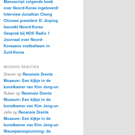
Manuscript volgende boek
over Noord-Korea ingeleverd!
Interview Jonathan Cheng
Chinese president Xi Jinping
bezoekt Noord-Korea
Gesprek bij NOS Radio 1
Journaal over Noord-
Koreaans voetbalteam in
Zuid-Korea
RECENTE REACTIES
Steven
op
Recensie Drents
Museum: Een kijkje in de
kunstkamer van Kim Jong-un
Ruben
op
Recensie Drents
Museum: Een kijkje in de
kunstkamer van Kim Jong-un
Jelle
op
Recensie Drents
Museum: Een kijkje in de
kunstkamer van Kim Jong-un
Nieuwjaarsopruiming: de