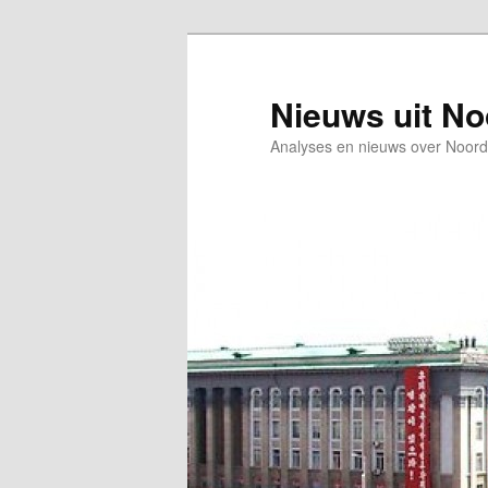
Spring
Spring
naar
naar
de
de
Nieuws uit N
primaire
secundaire
Analyses en nieuws over Noord
inhoud
inhoud