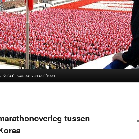
d-Korea’ | Casper van der Veen
marathonoverleg tussen
Korea