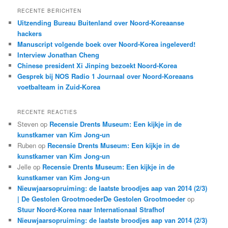
k
RECENTE BERICHTEN
e
Uitzending Bureau Buitenland over Noord-Koreaanse
n
hackers
Manuscript volgende boek over Noord-Korea ingeleverd!
Interview Jonathan Cheng
Chinese president Xi Jinping bezoekt Noord-Korea
Gesprek bij NOS Radio 1 Journaal over Noord-Koreaans
voetbalteam in Zuid-Korea
RECENTE REACTIES
Steven
op
Recensie Drents Museum: Een kijkje in de
kunstkamer van Kim Jong-un
Ruben
op
Recensie Drents Museum: Een kijkje in de
kunstkamer van Kim Jong-un
Jelle
op
Recensie Drents Museum: Een kijkje in de
kunstkamer van Kim Jong-un
Nieuwjaarsopruiming: de laatste broodjes aap van 2014 (2/3)
| De Gestolen GrootmoederDe Gestolen Grootmoeder
op
Stuur Noord-Korea naar Internationaal Strafhof
Nieuwjaarsopruiming: de laatste broodjes aap van 2014 (2/3)