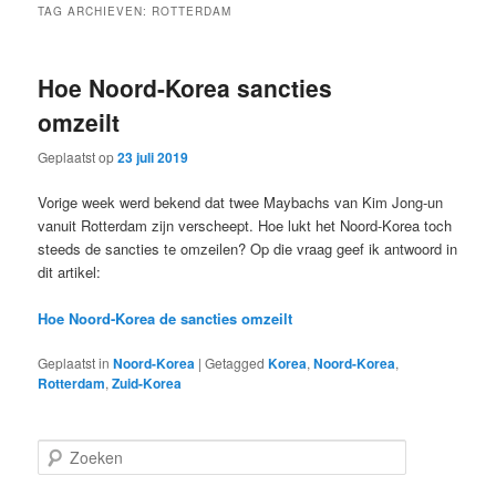
TAG ARCHIEVEN:
ROTTERDAM
Hoe Noord-Korea sancties
omzeilt
Geplaatst op
23 juli 2019
Vorige week werd bekend dat twee Maybachs van Kim Jong-un
vanuit Rotterdam zijn verscheept. Hoe lukt het Noord-Korea toch
steeds de sancties te omzeilen? Op die vraag geef ik antwoord in
dit artikel:
Hoe Noord-Korea de sancties omzeilt
Geplaatst in
Noord-Korea
|
Getagged
Korea
,
Noord-Korea
,
Rotterdam
,
Zuid-Korea
Z
o
e