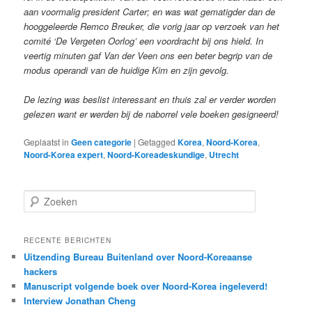
aan voormalig president Carter; en was wat gematigder dan de
hooggeleerde Remco Breuker, die vorig jaar op verzoek van het
comité ‘De Vergeten Oorlog’ een voordracht bij ons hield. In
veertig minuten gaf Van der Veen ons een beter begrip van de
modus operandi van de huidige Kim en zijn gevolg.
De lezing was beslist interessant en thuis zal er verder worden
gelezen want er werden bij de naborrel vele boeken gesigneerd!
Geplaatst in
Geen categorie
|
Getagged
Korea
,
Noord-Korea
,
Noord-Korea expert
,
Noord-Koreadeskundige
,
Utrecht
Z
o
e
k
RECENTE BERICHTEN
e
Uitzending Bureau Buitenland over Noord-Koreaanse
n
hackers
Manuscript volgende boek over Noord-Korea ingeleverd!
Interview Jonathan Cheng