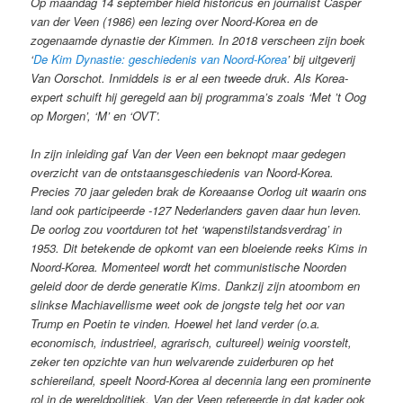
Op maandag 14 september hield historicus en journalist Casper
van der Veen (1986) een lezing over Noord-Korea en de
zogenaamde dynastie der Kimmen. In 2018 verscheen zijn boek
‘
De Kim Dynastie: geschiedenis van Noord-Korea
’ bij uitgeverij
Van Oorschot. Inmiddels is er al een tweede druk. Als Korea-
expert schuift hij geregeld aan bij programma’s zoals ‘Met ’t Oog
op Morgen’, ‘M’ en ‘OVT’.
In zijn inleiding gaf Van der Veen een beknopt maar gedegen
overzicht van de ontstaansgeschiedenis van Noord-Korea.
Precies 70 jaar geleden brak de Koreaanse Oorlog uit waarin ons
land ook participeerde -127 Nederlanders gaven daar hun leven.
De oorlog zou voortduren tot het ‘wapenstilstandsverdrag’ in
1953. Dit betekende de opkomt van een bloeiende reeks Kims in
Noord-Korea. Momenteel wordt het communistische Noorden
geleid door de derde generatie Kims. Dankzij zijn atoombom en
slinkse Machiavellisme weet ook de jongste telg het oor van
Trump en Poetin te vinden. Hoewel het land verder (o.a.
economisch, industrieel, agrarisch, cultureel) weinig voorstelt,
zeker ten opzichte van hun welvarende zuiderburen op het
schiereiland, speelt Noord-Korea al decennia lang een prominente
rol in de wereldpolitiek. Van der Veen refereerde in dat kader ook