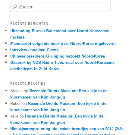
Z
o
e
k
RECENTE BERICHTEN
e
Uitzending Bureau Buitenland over Noord-Koreaanse
n
hackers
Manuscript volgende boek over Noord-Korea ingeleverd!
Interview Jonathan Cheng
Chinese president Xi Jinping bezoekt Noord-Korea
Gesprek bij NOS Radio 1 Journaal over Noord-Koreaans
voetbalteam in Zuid-Korea
RECENTE REACTIES
Steven
op
Recensie Drents Museum: Een kijkje in de
kunstkamer van Kim Jong-un
Ruben
op
Recensie Drents Museum: Een kijkje in de
kunstkamer van Kim Jong-un
Jelle
op
Recensie Drents Museum: Een kijkje in de
kunstkamer van Kim Jong-un
Nieuwjaarsopruiming: de laatste broodjes aap van 2014 (2/3)
| De Gestolen GrootmoederDe Gestolen Grootmoeder
op