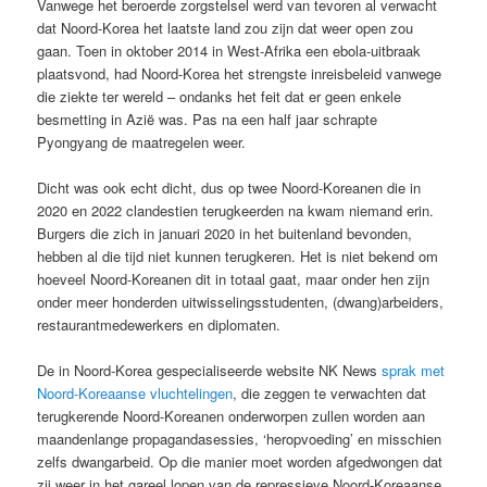
Vanwege het beroerde zorgstelsel werd van tevoren al verwacht
dat Noord-Korea het laatste land zou zijn dat weer open zou
gaan. Toen in oktober 2014 in West-Afrika een ebola-uitbraak
plaatsvond, had Noord-Korea het strengste inreisbeleid vanwege
die ziekte ter wereld – ondanks het feit dat er geen enkele
besmetting in Azië was. Pas na een half jaar schrapte
Pyongyang de maatregelen weer.
Dicht was ook echt dicht, dus op twee Noord-Koreanen die in
2020 en 2022 clandestien terugkeerden na kwam niemand erin.
Burgers die zich in januari 2020 in het buitenland bevonden,
hebben al die tijd niet kunnen terugkeren. Het is niet bekend om
hoeveel Noord-Koreanen dit in totaal gaat, maar onder hen zijn
onder meer honderden uitwisselingsstudenten, (dwang)arbeiders,
restaurantmedewerkers en diplomaten.
De in Noord-Korea gespecialiseerde website NK News
sprak met
Noord-Koreaanse vluchtelingen
, die zeggen te verwachten dat
terugkerende Noord-Koreanen onderworpen zullen worden aan
maandenlange propagandasessies, ‘heropvoeding’ en misschien
zelfs dwangarbeid. Op die manier moet worden afgedwongen dat
zij weer in het gareel lopen van de repressieve Noord-Koreaanse