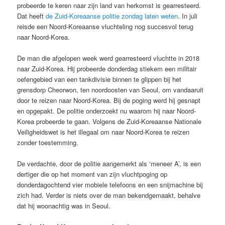
probeerde te keren naar zijn land van herkomst is gearresteerd.
Dat heeft
de Zuid-Koreaanse politie zondag laten weten
. In juli
reisde een Noord-Koreaanse vluchteling nog succesvol terug
naar Noord-Korea.
De man die afgelopen week werd gearresteerd vluchtte in 2018
naar Zuid-Korea. Hij probeerde donderdag stiekem een militair
oefengebied van een tankdivisie binnen te glippen bij het
grensdorp Cheorwon, ten noordoosten van Seoul, om vandaaruit
door te reizen naar Noord-Korea. Bij de poging werd hij gesnapt
en opgepakt. De politie onderzoekt nu waarom hij naar Noord-
Korea probeerde te gaan. Volgens de Zuid-Koreaanse Nationale
Veiligheidswet is het illegaal om naar Noord-Korea te reizen
zonder toestemming.
De verdachte, door de politie aangemerkt als ‘meneer A’, is een
dertiger die op het moment van zijn vluchtpoging op
donderdagochtend vier mobiele telefoons en een snijmachine bij
zich had. Verder is niets over de man bekendgemaakt, behalve
dat hij woonachtig was in Seoul.