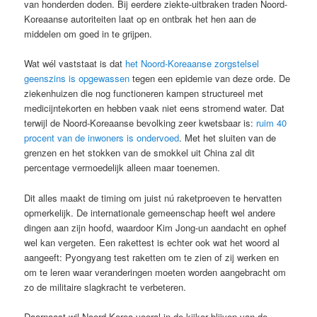
van honderden doden. Bij eerdere ziekte-uitbraken traden Noord-
Koreaanse autoriteiten laat op en ontbrak het hen aan de
middelen om goed in te grijpen.
Wat wél vaststaat is dat
het Noord-Koreaanse zorgstelsel
geenszins is opgewassen
tegen een epidemie van deze orde. De
ziekenhuizen die nog functioneren kampen structureel met
medicijntekorten en hebben vaak niet eens stromend water. Dat
terwijl de Noord-Koreaanse bevolking zeer kwetsbaar is:
ruim 40
procent van de inwoners is ondervoed
. Met het sluiten van de
grenzen en het stokken van de smokkel uit China zal dit
percentage vermoedelijk alleen maar toenemen.
Dit alles maakt de timing om juist nú raketproeven te hervatten
opmerkelijk. De internationale gemeenschap heeft wel andere
dingen aan zijn hoofd, waardoor Kim Jong-un aandacht en ophef
wel kan vergeten. Een rakettest is echter ook wat het woord al
aangeeft: Pyongyang test raketten om te zien of zij werken en
om te leren waar veranderingen moeten worden aangebracht om
zo de militaire slagkracht te verbeteren.
Daarnaast wil Noord-Korea vooral in de kijker blijven van de