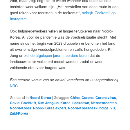
voor, maar zegt nog niet te weten wanneer ook buitenlandse
toeristen weer welkom zijn. „Het herstellen van deze route is een
goed teken voor toeristen in de toekomst”,
schrijft Cockerell op
Instagram
.
Ook hulpmedewerkers willen al langer terugkeren naar Noord-
Korea. Al voor de pandemie was de voedselsituatie slecht. Met
name sinds het begin van 2023 druppelen er berichten het land
uit over ernstige voedselproblemen en zelfs hongerdoden. Kim
Jong-un
zei de afgelopen jaren meerdere keren
dat de
landbouwsector verbeterd moest worden, zodat er weer
voldoende eten voor burgers was.
Een eerdere versie van dit artikel verscheen op 22 september bij
NRC
.
Geplaatst in
Noord-Korea
|
Getagged
China
,
Corona
,
Coronavirus
,
Covid
,
Covid-19
,
Kim Jong-un
,
Korea
,
Lockdown
,
Mensenrechten
,
Noord-Korea
,
Noord-Korea expert
,
Noord-Koreadeskundige
,
VS
,
Zuid-Korea