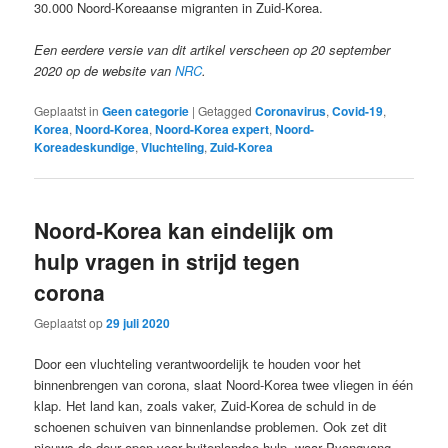
30.000 Noord-Koreaanse migranten in Zuid-Korea.
Een eerdere versie van dit artikel verscheen op 20 september
2020 op de website van
NRC
.
Geplaatst in
Geen categorie
|
Getagged
Coronavirus
,
Covid-19
,
Korea
,
Noord-Korea
,
Noord-Korea expert
,
Noord-
Koreadeskundige
,
Vluchteling
,
Zuid-Korea
Noord-Korea kan eindelijk om
hulp vragen in strijd tegen
corona
Geplaatst op
29 juli 2020
Door een vluchteling verantwoordelijk te houden voor het
binnenbrengen van corona, slaat Noord-Korea twee vliegen in één
klap. Het land kan, zoals vaker, Zuid-Korea de schuld in de
schoenen schuiven van binnenlandse problemen. Ook zet dit
nieuws de deur open voor buitenlandse hulp, waar Pyongyang