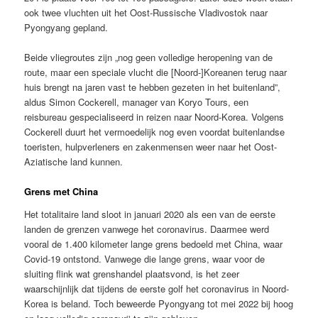
ook twee vluchten uit het Oost-Russische Vladivostok naar
Pyongyang gepland.
Beide vliegroutes zijn „nog geen volledige heropening van de
route, maar een speciale vlucht die [Noord-]Koreanen terug naar
huis brengt na jaren vast te hebben gezeten in het buitenland”,
aldus Simon Cockerell, manager van Koryo Tours, een
reisbureau gespecialiseerd in reizen naar Noord-Korea. Volgens
Cockerell duurt het vermoedelijk nog even voordat buitenlandse
toeristen, hulpverleners en zakenmensen weer naar het Oost-
Aziatische land kunnen.
Grens met China
Het totalitaire land sloot in januari 2020 als een van de eerste
landen de grenzen vanwege het coronavirus. Daarmee werd
vooral de 1.400 kilometer lange grens bedoeld met China, waar
Covid-19 ontstond. Vanwege die lange grens, waar voor de
sluiting flink wat grenshandel plaatsvond, is het zeer
waarschijnlijk dat tijdens de eerste golf het coronavirus in Noord-
Korea is beland. Toch beweerde Pyongyang tot mei 2022 bij hoog