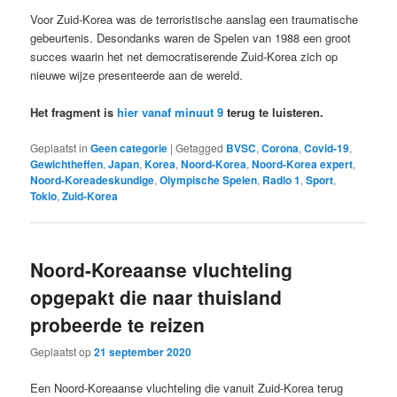
Voor Zuid-Korea was de terroristische aanslag een traumatische
gebeurtenis. Desondanks waren de Spelen van 1988 een groot
succes waarin het net democratiserende Zuid-Korea zich op
nieuwe wijze presenteerde aan de wereld.
Het fragment is
hier vanaf minuut 9
terug te luisteren.
Geplaatst in
Geen categorie
|
Getagged
BVSC
,
Corona
,
Covid-19
,
Gewichtheffen
,
Japan
,
Korea
,
Noord-Korea
,
Noord-Korea expert
,
Noord-Koreadeskundige
,
Olympische Spelen
,
Radio 1
,
Sport
,
Tokio
,
Zuid-Korea
Noord-Koreaanse vluchteling
opgepakt die naar thuisland
probeerde te reizen
Geplaatst op
21 september 2020
Een Noord-Koreaanse vluchteling die vanuit Zuid-Korea terug