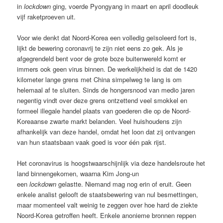
in
lockdown
ging, voerde Pyongyang in maart en april doodleuk
vijf raketproeven uit.
Voor wie denkt dat Noord-Korea een volledig geïsoleerd fort is,
lijkt de bewering coronavrij te zijn niet eens zo gek. Als je
afgegrendeld bent voor de grote boze buitenwereld komt er
immers ook geen virus binnen. De werkelijkheid is dat de 1420
kilometer lange grens met China simpelweg te lang is om
helemaal af te sluiten. Sinds de hongersnood van medio jaren
negentig vindt over deze grens ontzettend veel smokkel en
formeel illegale handel plaats van goederen die op de Noord-
Koreaanse zwarte markt belanden. Veel huishoudens zijn
afhankelijk van deze handel, omdat het loon dat zij ontvangen
van hun staatsbaan vaak goed is voor één pak rijst.
Het coronavirus is hoogstwaarschijnlijk via deze handelsroute het
land binnengekomen, waarna Kim Jong-un
een
lockdown
gelastte. Niemand mag nog erin of eruit. Geen
enkele analist gelooft de staatsbewering van nul besmettingen,
maar momenteel valt weinig te zeggen over hoe hard de ziekte
Noord-Korea getroffen heeft. Enkele anonieme bronnen reppen