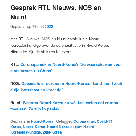
Gesprek RTL Nieuws, NOS en
Nu.nl
Geplaatst op
17 mei 2022
Met RTL Nieuws, NOS en Nu.nl sprak ik als Noord-
Koreadeskundige over de coronasituatie in Noord-Korea.
Hieronder zijn de stukken te lezen:
RTL:
Coronapaniek in Noord-Korea? ‘Ze waarschuwen voor
stofstormen uit China’
NOS:
Opeens is er corona in Noord-Korea: ‘Land toont zich
altijd kwetsbaar én krachtig’
Nu.nl:
Waarom Noord-Korea nu wél laat weten dat corona
toeslaat: ‘Ze zijn in paniek’
Geplaatst in
Noord-Korea
|
Getagged
Coronavirus
,
Covid-19
,
Korea
,
Noord-Korea
,
Noord-Korea expert
,
Noord-
Koreadeskundige
,
Zuid-Korea