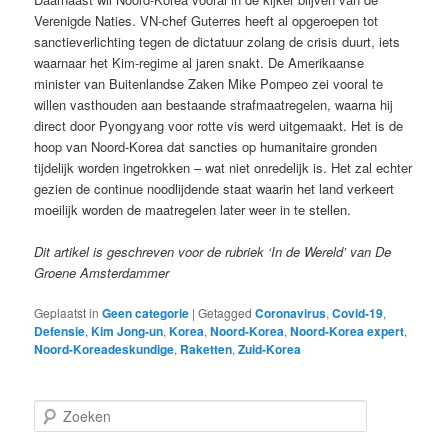
Verenigde Naties. VN-chef Guterres heeft al opgeroepen tot
sanctieverlichting tegen de dictatuur zolang de crisis duurt, iets
waarnaar het Kim-regime al jaren snakt. De Amerikaanse
minister van Buitenlandse Zaken Mike Pompeo zei vooral te
willen vasthouden aan bestaande strafmaatregelen, waarna hij
direct door Pyongyang voor rotte vis werd uitgemaakt. Het is de
hoop van Noord-Korea dat sancties op humanitaire gronden
tijdelijk worden ingetrokken – wat niet onredelijk is. Het zal echter
gezien de continue noodlijdende staat waarin het land verkeert
moeilijk worden de maatregelen later weer in te stellen.
Dit artikel is geschreven voor de rubriek ‘In de Wereld’ van De
Groene Amsterdammer
Geplaatst in
Geen categorie
|
Getagged
Coronavirus
,
Covid-19
,
Defensie
,
Kim Jong-un
,
Korea
,
Noord-Korea
,
Noord-Korea expert
,
Noord-Koreadeskundige
,
Raketten
,
Zuid-Korea
Z
o
e