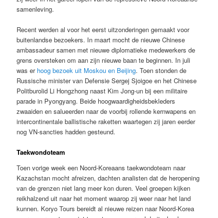
samenleving.
Recent werden al voor het eerst uitzonderingen gemaakt voor
buitenlandse bezoekers. In maart mocht de nieuwe Chinese
ambassadeur samen met nieuwe diplomatieke medewerkers de
grens oversteken om aan zijn nieuwe baan te beginnen. In juli
was er
hoog bezoek uit Moskou en Beijing
. Toen stonden de
Russische minister van Defensie Sergej Sjoigoe en het Chinese
Politburolid Li Hongzhong naast Kim Jong-un bij een militaire
parade in Pyongyang. Beide hoogwaardigheidsbekleders
zwaaiden en salueerden naar de voorbij rollende kernwapens en
intercontinentale ballistische raketten waartegen zij jaren eerder
nog VN-sancties hadden gesteund.
Taekwondoteam
Toen vorige week een Noord-Koreaans taekwondoteam naar
Kazachstan mocht afreizen, dachten analisten dat de heropening
van de grenzen niet lang meer kon duren. Veel groepen kijken
reikhalzend uit naar het moment waarop zij weer naar het land
kunnen. Koryo Tours bereidt al nieuwe reizen naar Noord-Korea