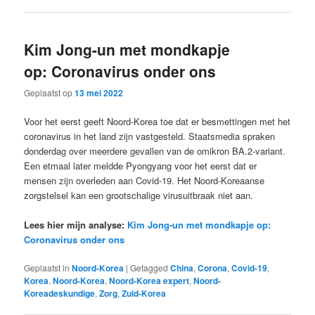
Kim Jong-un met mondkapje
op: Coronavirus onder ons
Geplaatst op
13 mei 2022
Voor het eerst geeft Noord-Korea toe dat er besmettingen met het
coronavirus in het land zijn vastgesteld. Staatsmedia spraken
donderdag over meerdere gevallen van de omikron BA.2-variant.
Een etmaal later meldde Pyongyang voor het eerst dat er
mensen zijn overleden aan Covid-19. Het Noord-Koreaanse
zorgstelsel kan een grootschalige virusuitbraak niet aan.
Lees hier mijn analyse:
Kim Jong-un met mondkapje op:
Coronavirus onder ons
Geplaatst in
Noord-Korea
|
Getagged
China
,
Corona
,
Covid-19
,
Korea
,
Noord-Korea
,
Noord-Korea expert
,
Noord-
Koreadeskundige
,
Zorg
,
Zuid-Korea