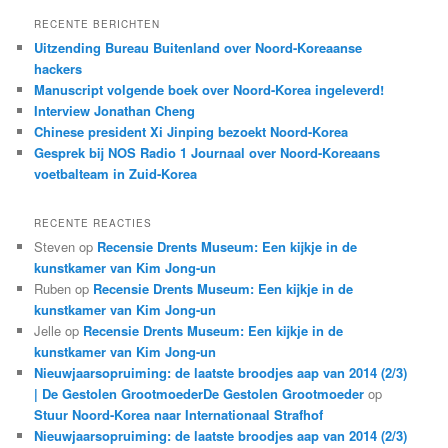
k
RECENTE BERICHTEN
e
Uitzending Bureau Buitenland over Noord-Koreaanse
n
hackers
Manuscript volgende boek over Noord-Korea ingeleverd!
Interview Jonathan Cheng
Chinese president Xi Jinping bezoekt Noord-Korea
Gesprek bij NOS Radio 1 Journaal over Noord-Koreaans
voetbalteam in Zuid-Korea
RECENTE REACTIES
Steven
op
Recensie Drents Museum: Een kijkje in de
kunstkamer van Kim Jong-un
Ruben
op
Recensie Drents Museum: Een kijkje in de
kunstkamer van Kim Jong-un
Jelle
op
Recensie Drents Museum: Een kijkje in de
kunstkamer van Kim Jong-un
Nieuwjaarsopruiming: de laatste broodjes aap van 2014 (2/3)
| De Gestolen GrootmoederDe Gestolen Grootmoeder
op
Stuur Noord-Korea naar Internationaal Strafhof
Nieuwjaarsopruiming: de laatste broodjes aap van 2014 (2/3)