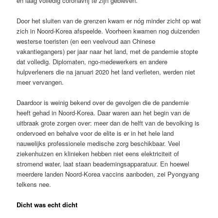
en laag volledig coronavrij te zijn gebleven.
Door het sluiten van de grenzen kwam er nóg minder zicht op wat
zich in Noord-Korea afspeelde. Voorheen kwamen nog duizenden
westerse toeristen (en een veelvoud aan Chinese
vakantiegangers) per jaar naar het land, met de pandemie stopte
dat volledig. Diplomaten, ngo-medewerkers en andere
hulpverleners die na januari 2020 het land verlieten, werden niet
meer vervangen.
Daardoor is weinig bekend over de gevolgen die de pandemie
heeft gehad in Noord-Korea. Daar waren aan het begin van de
uitbraak grote zorgen over: meer dan de helft van de bevolking is
ondervoed en behalve voor de elite is er in het hele land
nauwelijks professionele medische zorg beschikbaar. Veel
ziekenhuizen en klinieken hebben niet eens elektriciteit of
stromend water, laat staan beademingsapparatuur. En hoewel
meerdere landen Noord-Korea vaccins aanboden, zei Pyongyang
telkens nee.
Dicht was echt dicht