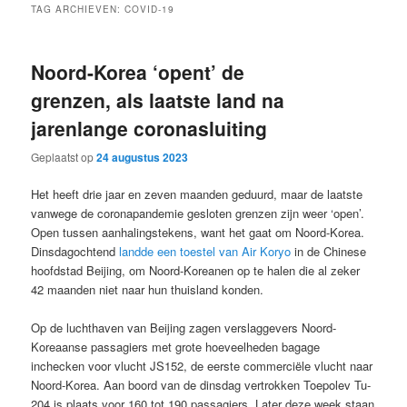
TAG ARCHIEVEN:
COVID-19
Noord-Korea ‘opent’ de
grenzen, als laatste land na
jarenlange coronasluiting
Geplaatst op
24 augustus 2023
Het heeft drie jaar en zeven maanden geduurd, maar de laatste
vanwege de coronapandemie gesloten grenzen zijn weer ‘open’.
Open tussen aanhalingstekens, want het gaat om Noord-Korea.
Dinsdagochtend
landde een toestel van Air Koryo
in de Chinese
hoofdstad Beijing, om Noord-Koreanen op te halen die al zeker
42 maanden niet naar hun thuisland konden.
Op de luchthaven van Beijing zagen verslaggevers Noord-
Koreaanse passagiers met grote hoeveelheden bagage
inchecken voor vlucht JS152, de eerste commerciële vlucht naar
Noord-Korea. Aan boord van de dinsdag vertrokken Toepolev Tu-
204 is plaats voor 160 tot 190 passagiers. Later deze week staan