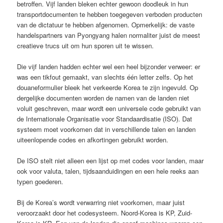
betroffen. Vijf landen bleken echter gewoon doodleuk in hun
transportdocumenten te hebben toegegeven verboden producten
van de dictatuur te hebben afgenomen. Opmerkelijk: de vaste
handelspartners van Pyongyang halen normaliter juist de meest
creatieve trucs uit om hun sporen uit te wissen.
Die vijf landen hadden echter wel een heel bijzonder verweer: er
was een tikfout gemaakt, van slechts één letter zelfs. Op het
douaneformulier bleek het verkeerde Korea te zijn ingevuld. Op
dergelijke documenten worden de namen van de landen niet
voluit geschreven, maar wordt een universele code gebruikt van
de Internationale Organisatie voor Standaardisatie (ISO). Dat
systeem moet voorkomen dat in verschillende talen en landen
uiteenlopende codes en afkortingen gebruikt worden.
De ISO stelt niet alleen een lijst op met codes voor landen, maar
ook voor valuta, talen, tijdsaanduidingen en een hele reeks aan
typen goederen.
Bij de Korea’s wordt verwarring niet voorkomen, maar juist
veroorzaakt door het codesysteem. Noord-Korea is KP, Zuid-