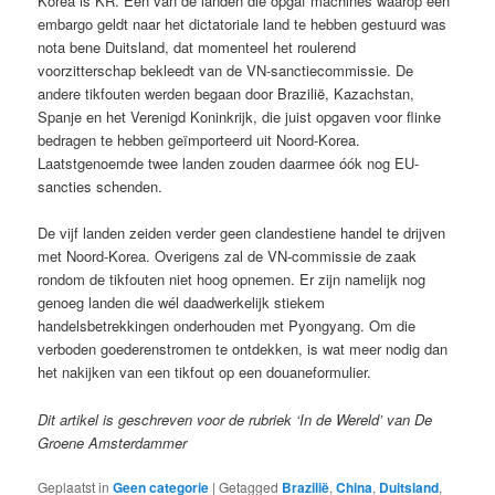
Korea is KR. Een van de landen die opgaf machines waarop een
embargo geldt naar het dictatoriale land te hebben gestuurd was
nota bene Duitsland, dat momenteel het roulerend
voorzitterschap bekleedt van de VN-sanctiecommissie. De
andere tikfouten werden begaan door Brazilië, Kazachstan,
Spanje en het Verenigd Koninkrijk, die juist opgaven voor flinke
bedragen te hebben geïmporteerd uit Noord-Korea.
Laatstgenoemde twee landen zouden daarmee óók nog EU-
sancties schenden.
De vijf landen zeiden verder geen clandestiene handel te drijven
met Noord-Korea. Overigens zal de VN-commissie de zaak
rondom de tikfouten niet hoog opnemen. Er zijn namelijk nog
genoeg landen die wél daadwerkelijk stiekem
handelsbetrekkingen onderhouden met Pyongyang. Om die
verboden goederenstromen te ontdekken, is wat meer nodig dan
het nakijken van een tikfout op een douaneformulier.
Dit artikel is geschreven voor de rubriek ‘In de Wereld’ van De
Groene Amsterdammer
Geplaatst in
Geen categorie
|
Getagged
Brazilië
,
China
,
Duitsland
,