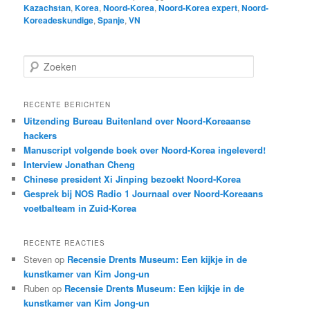
Kazachstan
,
Korea
,
Noord-Korea
,
Noord-Korea expert
,
Noord-
Koreadeskundige
,
Spanje
,
VN
Z
o
e
k
RECENTE BERICHTEN
e
Uitzending Bureau Buitenland over Noord-Koreaanse
n
hackers
Manuscript volgende boek over Noord-Korea ingeleverd!
Interview Jonathan Cheng
Chinese president Xi Jinping bezoekt Noord-Korea
Gesprek bij NOS Radio 1 Journaal over Noord-Koreaans
voetbalteam in Zuid-Korea
RECENTE REACTIES
Steven
op
Recensie Drents Museum: Een kijkje in de
kunstkamer van Kim Jong-un
Ruben
op
Recensie Drents Museum: Een kijkje in de
kunstkamer van Kim Jong-un