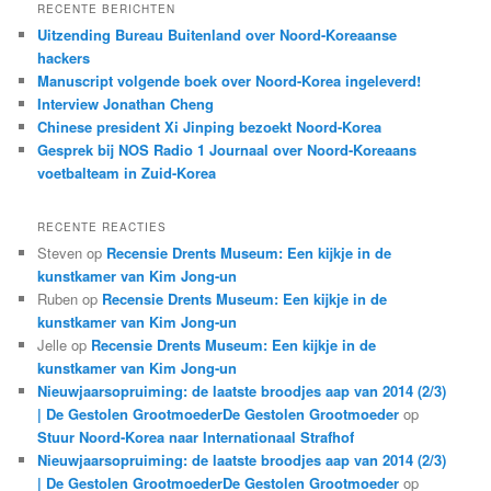
k
RECENTE BERICHTEN
e
Uitzending Bureau Buitenland over Noord-Koreaanse
n
hackers
Manuscript volgende boek over Noord-Korea ingeleverd!
Interview Jonathan Cheng
Chinese president Xi Jinping bezoekt Noord-Korea
Gesprek bij NOS Radio 1 Journaal over Noord-Koreaans
voetbalteam in Zuid-Korea
RECENTE REACTIES
Steven
op
Recensie Drents Museum: Een kijkje in de
kunstkamer van Kim Jong-un
Ruben
op
Recensie Drents Museum: Een kijkje in de
kunstkamer van Kim Jong-un
Jelle
op
Recensie Drents Museum: Een kijkje in de
kunstkamer van Kim Jong-un
Nieuwjaarsopruiming: de laatste broodjes aap van 2014 (2/3)
| De Gestolen GrootmoederDe Gestolen Grootmoeder
op
Stuur Noord-Korea naar Internationaal Strafhof
Nieuwjaarsopruiming: de laatste broodjes aap van 2014 (2/3)
| De Gestolen GrootmoederDe Gestolen Grootmoeder
op