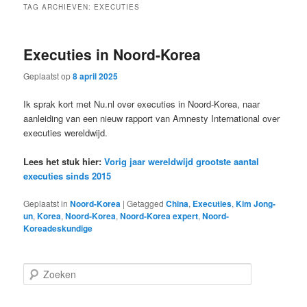
TAG ARCHIEVEN:
EXECUTIES
Executies in Noord-Korea
Geplaatst op
8 april 2025
Ik sprak kort met Nu.nl over executies in Noord-Korea, naar
aanleiding van een nieuw rapport van Amnesty International over
executies wereldwijd.
Lees het stuk hier:
Vorig jaar wereldwijd grootste aantal
executies sinds 2015
Geplaatst in
Noord-Korea
|
Getagged
China
,
Executies
,
Kim Jong-
un
,
Korea
,
Noord-Korea
,
Noord-Korea expert
,
Noord-
Koreadeskundige
Z
o
e