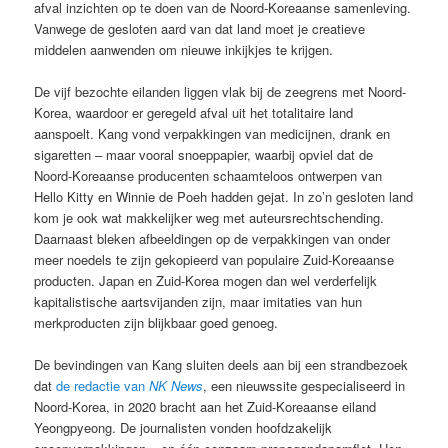
afval inzichten op te doen van de Noord-Koreaanse samenleving.
Vanwege de gesloten aard van dat land moet je creatieve
middelen aanwenden om nieuwe inkijkjes te krijgen.
De vijf bezochte eilanden liggen vlak bij de zeegrens met Noord-
Korea, waardoor er geregeld afval uit het totalitaire land
aanspoelt. Kang vond verpakkingen van medicijnen, drank en
sigaretten – maar vooral snoeppapier, waarbij opviel dat de
Noord-Koreaanse producenten schaamteloos ontwerpen van
Hello Kitty en Winnie de Poeh hadden gejat. In zo’n gesloten land
kom je ook wat makkelijker weg met auteursrechtschending.
Daarnaast bleken afbeeldingen op de verpakkingen van onder
meer noedels te zijn gekopieerd van populaire Zuid-Koreaanse
producten. Japan en Zuid-Korea mogen dan wel verderfelijk
kapitalistische aartsvijanden zijn, maar imitaties van hun
merkproducten zijn blijkbaar goed genoeg.
De bevindingen van Kang sluiten deels aan bij een strandbezoek
dat
de redactie van
NK News
, een nieuwssite gespecialiseerd in
Noord-Korea, in 2020 bracht aan het Zuid-Koreaanse eiland
Yeongpyeong. De journalisten vonden hoofdzakelijk