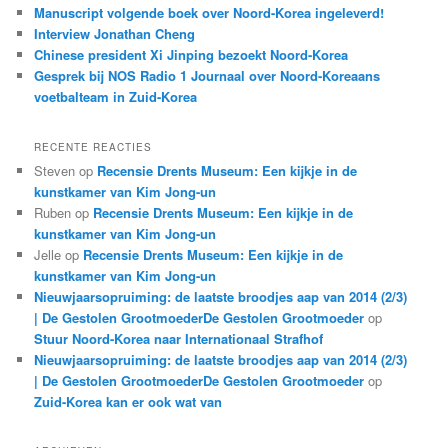
Manuscript volgende boek over Noord-Korea ingeleverd!
Interview Jonathan Cheng
Chinese president Xi Jinping bezoekt Noord-Korea
Gesprek bij NOS Radio 1 Journaal over Noord-Koreaans
voetbalteam in Zuid-Korea
RECENTE REACTIES
Steven
op
Recensie Drents Museum: Een kijkje in de
kunstkamer van Kim Jong-un
Ruben
op
Recensie Drents Museum: Een kijkje in de
kunstkamer van Kim Jong-un
Jelle
op
Recensie Drents Museum: Een kijkje in de
kunstkamer van Kim Jong-un
Nieuwjaarsopruiming: de laatste broodjes aap van 2014 (2/3)
| De Gestolen GrootmoederDe Gestolen Grootmoeder
op
Stuur Noord-Korea naar Internationaal Strafhof
Nieuwjaarsopruiming: de laatste broodjes aap van 2014 (2/3)
| De Gestolen GrootmoederDe Gestolen Grootmoeder
op
Zuid-Korea kan er ook wat van