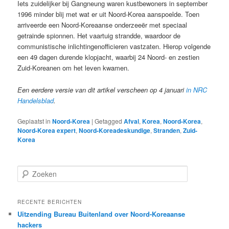
Iets zuidelijker bij Gangneung waren kustbewoners in september
1996 minder blij met wat er uit Noord-Korea aanspoelde. Toen
arriveerde een Noord-Koreaanse onderzeeër met speciaal
getrainde spionnen. Het vaartuig strandde, waardoor de
communistische inlichtingenofficieren vastzaten. Hierop volgende
een 49 dagen durende klopjacht, waarbij 24 Noord- en zestien
Zuid-Koreanen om het leven kwamen.
Een eerdere versie van dit artikel verscheen op 4 januari
in NRC
Handelsblad
.
Geplaatst in
Noord-Korea
|
Getagged
Afval
,
Korea
,
Noord-Korea
,
Noord-Korea expert
,
Noord-Koreadeskundige
,
Stranden
,
Zuid-
Korea
Z
o
e
k
RECENTE BERICHTEN
e
Uitzending Bureau Buitenland over Noord-Koreaanse
n
hackers