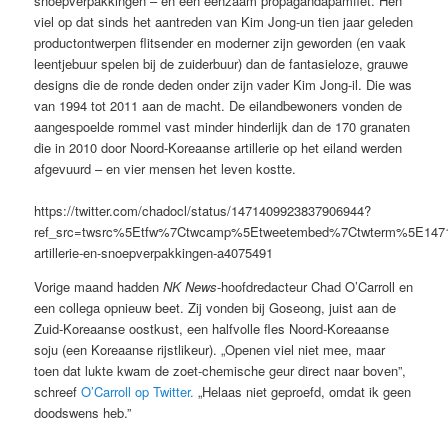
snoepverpakkingen – en één eenzaam propagandapamflet. Hen
viel op dat sinds het aantreden van Kim Jong-un tien jaar geleden
productontwerpen flitsender en moderner zijn geworden (en vaak
leentjebuur spelen bij de zuiderbuur) dan de fantasieloze, grauwe
designs die de ronde deden onder zijn vader Kim Jong-il. Die was
van 1994 tot 2011 aan de macht. De eilandbewoners vonden de
aangespoelde rommel vast minder hinderlijk dan de 170 granaten
die in 2010 door Noord-Koreaanse artillerie op het eiland werden
afgevuurd – en vier mensen het leven kostte.
https://twitter.com/chadocl/status/1471409923837906944?
ref_src=twsrc%5Etfw%7Ctwcamp%5Etweetembed%7Ctwterm%5E147
artillerie-en-snoepverpakkingen-a4075491
Vorige maand hadden
NK News
-hoofdredacteur Chad O’Carroll en
een collega opnieuw beet. Zij vonden bij Goseong, juist aan de
Zuid-Koreaanse oostkust, een halfvolle fles Noord-Koreaanse
soju (een Koreaanse rijstlikeur). „Openen viel niet mee, maar
toen dat lukte kwam de zoet-chemische geur direct naar boven”,
schreef
O’Carroll op Twitter.
„Helaas niet geproefd, omdat ik geen
doodswens heb.”