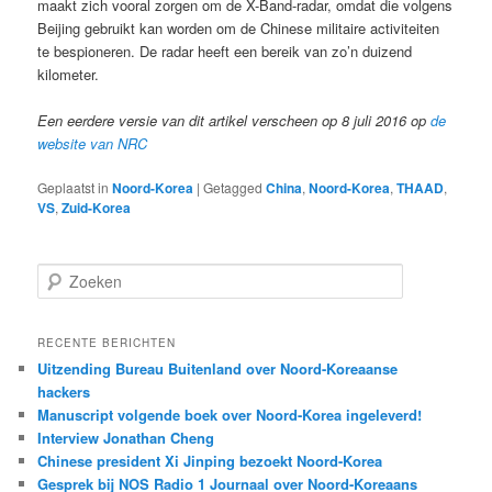
maakt zich vooral zorgen om de X-Band-radar, omdat die volgens
Beijing gebruikt kan worden om de Chinese militaire activiteiten
te bespioneren. De radar heeft een bereik van zo’n duizend
kilometer.
Een eerdere versie van dit artikel verscheen op 8 juli 2016 op
de
website van NRC
Geplaatst in
Noord-Korea
|
Getagged
China
,
Noord-Korea
,
THAAD
,
VS
,
Zuid-Korea
Z
o
e
k
RECENTE BERICHTEN
e
Uitzending Bureau Buitenland over Noord-Koreaanse
n
hackers
Manuscript volgende boek over Noord-Korea ingeleverd!
Interview Jonathan Cheng
Chinese president Xi Jinping bezoekt Noord-Korea
Gesprek bij NOS Radio 1 Journaal over Noord-Koreaans