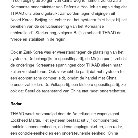
In een poging de zorgen van China weg te nemen, zei de Zuid-
Koreaanse onderminister van Defensie Yoo Jeh-seung vrijdag dat
THAAD uitsluitend gebruikt zal worden tegen dreigingen uit
Noord-Korea. Beijing zei echter dat het systeem “niet helpt bij het
bereiken van de denuclearisering van het Koreaanse
schiereiland”. Sterker nog, volgens Beijing schaadt THAAD de
“vrede en stabiliteit in de regio”.
Ook in Zuid-Korea was er weerstand tegen de plaatsing van het
systeem. De belangrijkste oppositiepartij, de Minjoo-partij, zei dat
de onderlinge Koreaanse spanningen door THAAD alleen maar
zullen verslechteren. Ook verwacht de partij dat het systeem tot
een economische domper leidt, omdat de handel met China
eronder zal leiden. De Volkspartij, een kleinere oppositiepartij, zei
ook dat Seoul de tegenstand van China niet moet onderschatten.
Radar
THAAD wordt vervaardigd door de Amerikaanse wapengigant
Lockheed Martin. Het systeem bestaat uit vijf componenten:
mobiele lanceereenheden, onderscheppingsraketten, een radar,
een controle-eenheid en een ondersteunende eenheid. China