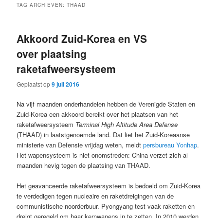
TAG ARCHIEVEN:
THAAD
Akkoord Zuid-Korea en VS
over plaatsing
raketafweersysteem
Geplaatst op
9 juli 2016
Na vijf maanden onderhandelen hebben de Verenigde Staten en
Zuid-Korea een akkoord bereikt over het plaatsen van het
raketafweersysteem
Terminal High Altitude Area Defense
(THAAD) in laatstgenoemde land. Dat liet het Zuid-Koreaanse
ministerie van Defensie vrijdag weten, meldt
persbureau Yonhap
.
Het wapensysteem is niet onomstreden: China verzet zich al
maanden hevig tegen de plaatsing van THAAD.
Het geavanceerde raketafweersysteem is bedoeld om Zuid-Korea
te verdedigen tegen nucleaire en raketdreigingen van de
communistische noorderbuur. Pyongyang test vaak raketten en
dreigt geregeld om haar kernwapens in te zetten. In 2010 werden