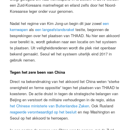
een Zuid-Koreaans marinefregat en eiland zelfs door het Noord-
Koreaanse leger onder vuur genomen.
Nadat het regime van Kim Jong-un begin dit jaar zowel
een
kernwapen
als
een langeafstandsraket
testte, begonnen de
besprekingen over het plaatsen van THAAD. Nu hier een akkoord
over bereikt is, wordt gekeken naar een locatie om het systeem
te plaatsen. Uit veiligheidsredenen wordt die plek niet openbaar
bekend gemaakt. Seoul wil het systeem uiterlijk eind 2017 in
gebruik nemen.
Tegen het zere been van China
Direct na bekendmaking van het akkoord liet China weten “sterke
onenigheid en ferme oppositie” tegen het plaatsen van THAAD te
koesteren. De actie druist in tegen de strategische belangen van
Beijing en verstoort de militaire verhoudingen in de regio, aldus
het Chinese ministerie van Buitenlandse Zaken
. Ook Rusland
reageerde verontwaardigd op het besluit
en riep Washington en
Seoul op het akkoord te herroepen.