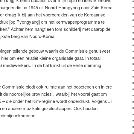
n krijg ik eerst updates over mijn regio en lees ik nieuws
 burgers die na 1945 uit Noord-Hamgyong naar Zuid-Korea
rder draag ik bij aan het voorbereiden van de Koreaanse
an druk [op Pyongyang] om het kernwapenprogramma te
ken.” Achter hem hangt een fors schilderij met daarop de
ijkste berg van Noord-Korea.
epingen tellende gebouw waarin de Commissie gehuisvest
hier om een relatief kleine organisatie gaat. In totaal
6 medewerkers. In de hal klinkt uit de verte stemmig
„De Commissie biedt ook ruimte aan het beoefenen en in ere
t de noordelijke provincies”, waarbij het vooral gaat om
5 – die onder het Kim-regime wordt onderdrukt. Volgens Ji
n en andere muzikale gezelschappen. Ook houden
ebedsbijeenkomsten.