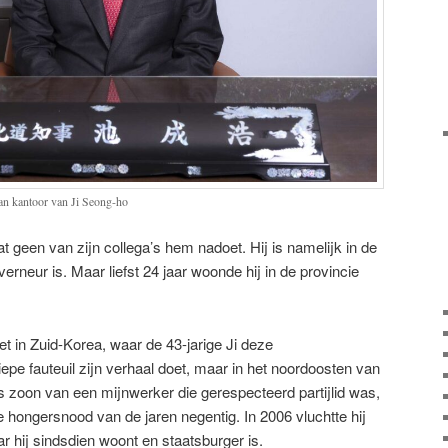
an kantoor van Ji Seong-ho
t geen van zijn collega’s hem nadoet. Hij is namelijk in de
rneur is. Maar liefst 24 jaar woonde hij in de provincie
t in Zuid-Korea, waar de 43-jarige Ji deze
e fauteuil zijn verhaal doet, maar in het noordoosten van
s zoon van een mijnwerker die gerespecteerd partijlid was,
e hongersnood van de jaren negentig. In 2006 vluchtte hij
r hij sindsdien woont en staatsburger is.