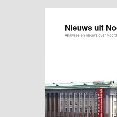
Spring
Spring
naar
naar
de
de
Nieuws uit N
primaire
secundaire
Analyses en nieuws over Noord
inhoud
inhoud