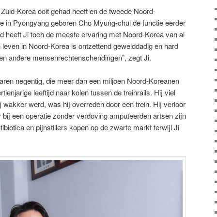
e Zuid-Korea ooit gehad heeft en de tweede Noord-
de in Pyongyang geboren Cho Myung-chul de functie eerder
jd heeft Ji toch de meeste ervaring met Noord-Korea van al
n leven in Noord-Korea is ontzettend gewelddadig en hard
en andere mensenrechtenschendingen”, zegt Ji.
jaren negentig, die meer dan een miljoen Noord-Koreanen
tienjarige leeftijd naar kolen tussen de treinrails. Hij viel
j wakker werd, was hij overreden door een trein. Hij verloor
 bij een operatie zonder verdoving amputeerden artsen zijn
ibiotica en pijnstillers kopen op de zwarte markt terwijl Ji