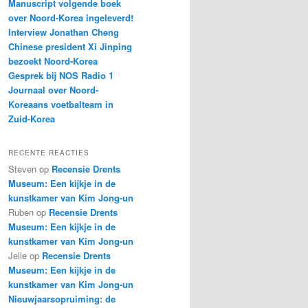
Manuscript volgende boek
over Noord-Korea ingeleverd!
Interview Jonathan Cheng
Chinese president Xi Jinping
bezoekt Noord-Korea
Gesprek bij NOS Radio 1
Journaal over Noord-
Koreaans voetbalteam in
Zuid-Korea
RECENTE REACTIES
Steven
op
Recensie Drents
Museum: Een kijkje in de
kunstkamer van Kim Jong-un
Ruben
op
Recensie Drents
Museum: Een kijkje in de
kunstkamer van Kim Jong-un
Jelle
op
Recensie Drents
Museum: Een kijkje in de
kunstkamer van Kim Jong-un
Nieuwjaarsopruiming: de