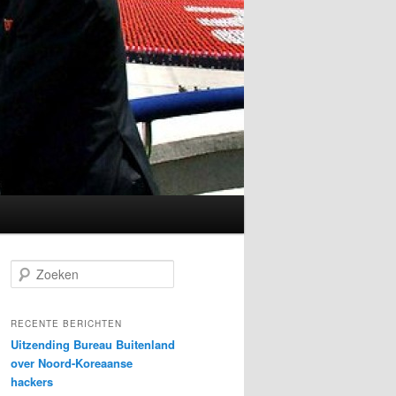
Z
o
e
k
RECENTE BERICHTEN
e
Uitzending Bureau Buitenland
n
over Noord-Koreaanse
hackers