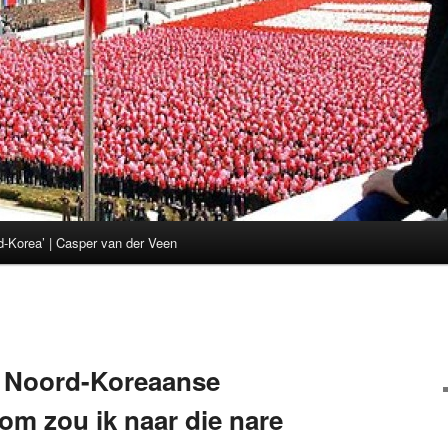
d-Korea’ | Casper van der Veen
N
 Noord-Koreaanse
om zou ik naar die nare