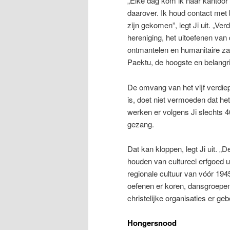
„Elke dag kom ik naar kantoor e
daarover. Ik houd contact met
zijn gekomen”, legt Ji uit. „Ve
hereniging, het uitoefenen v
ontmantelen en humanitaire za
Paektu, de hoogste en belangr
De omvang van het vijf verdi
is, doet niet vermoeden dat het 
werken er volgens Ji slechts 4
gezang.
Dat kan kloppen, legt Ji uit. 
houden van cultureel erfgoed ui
regionale cultuur van vóór 194
oefenen er koren, dansgroepe
christelijke organisaties er g
Hongersnood