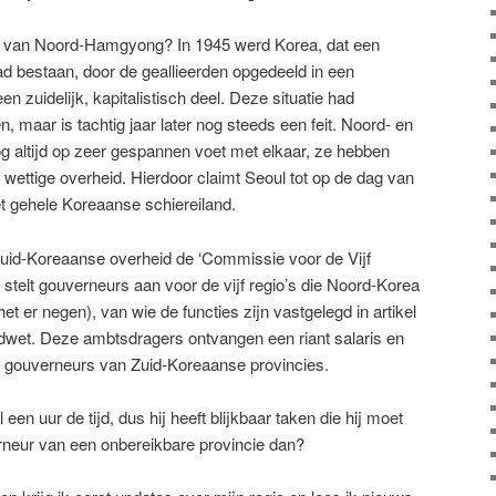
is van Noord-Hamgyong? In 1945 werd Korea, dat een
ad bestaan, door de geallieerden opgedeeld in een
n zuidelijk, kapitalistisch deel. Deze situatie had
, maar is tachtig jaar later nog steeds een feit. Noord- en
og altijd op zeer gespannen voet met elkaar, ze hebben
 wettige overheid. Hierdoor claimt Seoul tot op de dag van
 gehele Koreaanse schiereiland.
 Zuid-Koreaanse overheid de ‘Commissie voor de Vijf
 stelt gouverneurs aan voor de vijf regio’s die Noord-Korea
het er negen), van wie de functies zijn vastgelegd in artikel
wet. Deze ambtsdragers ontvangen een riant salaris en
ls gouverneurs van Zuid-Koreaanse provincies.
en uur de tijd, dus hij heeft blijkbaar taken die hij moet
rneur van een onbereikbare provincie dan?