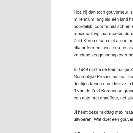
Hoe hij dan toch gouverneur 
millennium lang als één land h
noordelijk, communistisch en ee
maximaal vijf jaar moeten duren
Zuid-Korea staan niet alleen n
elkaar formeel nooit erkend als
vandaag zeggenschap over het
In 1949 richtte de toenmalige
Noordelijke Provincies’ op. Die
destijds kende (inmiddels zijn 
3 van de Zuid-Koreaanse grond
een auto met chauffeur, net a
Ji heeft deze middag maximaal e
uitvoeren. Wat doet een gouve