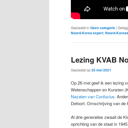
Geplaatst in
Geen categorie
|
Getag
Noord-Korea expert
,
Noord-Koread
Lezing KVAB No
Geplaatst op
25 mei 2021
Op 26 mei geef ik een lezing 
Wetenschappen en Kunsten (KV
Nazaten van Confucius
. Ande
Defoort. Omschrijving van de
Al drie generaties zwaait de K
oprichting van de staat in 194