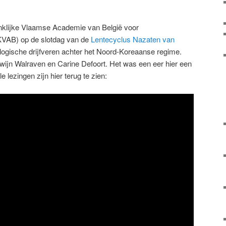
inklijke Vlaamse Academie van België voor
VAB) op de slotdag van de
Lentecyclus Nazaten van
ologische drijfveren achter het Noord-Koreaanse regime.
ijn Walraven en Carine Defoort. Het was een eer hier een
 lezingen zijn hier terug te zien: