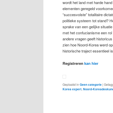
wordt het land met harde hand 
elementen geregeld voorkomen
“succesvolste” totalitaire dict
politieke systeem tot stand? He
sprake van een gelijke situati
met het confucianisme een rol
andere vragen geeft historicus
zien hoe Noord-Korea werd opg
historische traject essentieel
Registreren
kan hier
Geplaatst in
Geen categorie
|
Getag
Korea expert
,
Noord-Koreadeskun