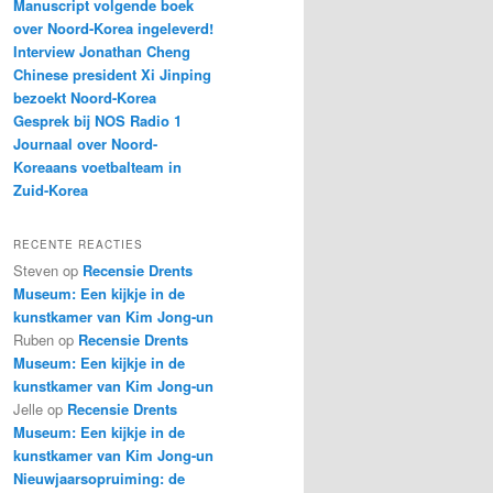
Manuscript volgende boek
over Noord-Korea ingeleverd!
Interview Jonathan Cheng
Chinese president Xi Jinping
bezoekt Noord-Korea
Gesprek bij NOS Radio 1
Journaal over Noord-
Koreaans voetbalteam in
Zuid-Korea
RECENTE REACTIES
Steven
op
Recensie Drents
Museum: Een kijkje in de
kunstkamer van Kim Jong-un
Ruben
op
Recensie Drents
Museum: Een kijkje in de
kunstkamer van Kim Jong-un
Jelle
op
Recensie Drents
Museum: Een kijkje in de
kunstkamer van Kim Jong-un
Nieuwjaarsopruiming: de