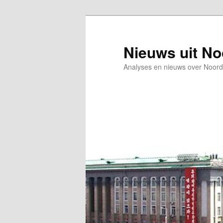
Spring
Spring
naar
naar
de
de
Nieuws uit N
primaire
secundaire
Analyses en nieuws over Noord
inhoud
inhoud