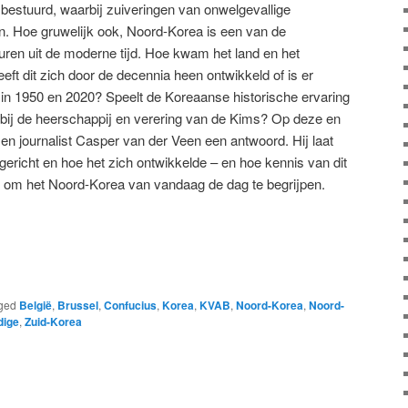
bestuurd, waarbij zuiveringen van onwelgevallige
. Hoe gruwelijk ook, Noord-Korea is een van de
aturen uit de moderne tijd. Hoe kwam het land en het
eft dit zich door de decennia heen ontwikkeld of is er
e in 1950 en 2020? Speelt de Koreaanse historische ervaring
 bij de heerschappij en verering van de Kims? Op deze en
 en journalist Casper van der Veen een antwoord. Hij laat
ericht en hoe het zich ontwikkelde – en hoe kennis van dit
 is om het Noord-Korea van vandaag de dag te begrijpen.
ged
België
,
Brussel
,
Confucius
,
Korea
,
KVAB
,
Noord-Korea
,
Noord-
dige
,
Zuid-Korea