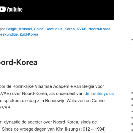
ged
België
,
Brussel
,
China
,
Confucius
,
Korea
,
KVAB
,
Noord-Korea
,
eskundige
,
Zuid-Korea
ord-Korea
voor de Koninklijke Vlaamse Academie van België voor
AB) ​over Noord-Korea, als onderdeel van
de Lentecyclus
re sprekers die dag zijn Boudewijn Walraven en Carine
 KVAB:
im-dynastie de scepter over Noord-Korea, sinds de
5. Sinds de vroege dagen van Kim Il-sung (1912 – 1994)