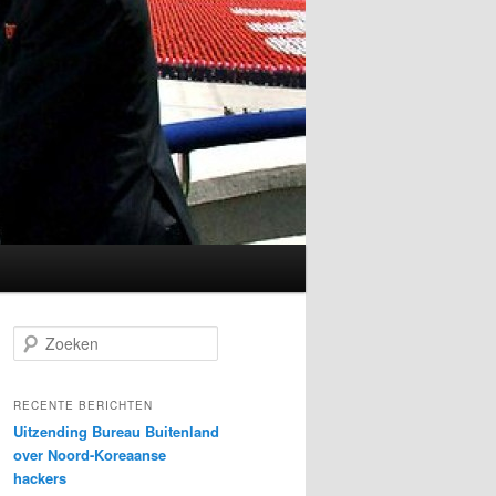
Z
o
e
k
RECENTE BERICHTEN
e
Uitzending Bureau Buitenland
n
over Noord-Koreaanse
hackers