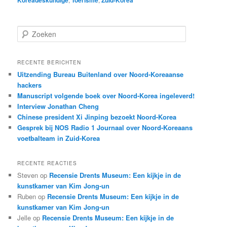
Koreadeskundige
Toerisme
Zuid-Korea
Z
o
e
k
RECENTE BERICHTEN
e
Uitzending Bureau Buitenland over Noord-Koreaanse
n
hackers
Manuscript volgende boek over Noord-Korea ingeleverd!
Interview Jonathan Cheng
Chinese president Xi Jinping bezoekt Noord-Korea
Gesprek bij NOS Radio 1 Journaal over Noord-Koreaans
voetbalteam in Zuid-Korea
RECENTE REACTIES
Steven
op
Recensie Drents Museum: Een kijkje in de
kunstkamer van Kim Jong-un
Ruben
op
Recensie Drents Museum: Een kijkje in de
kunstkamer van Kim Jong-un
Jelle
op
Recensie Drents Museum: Een kijkje in de