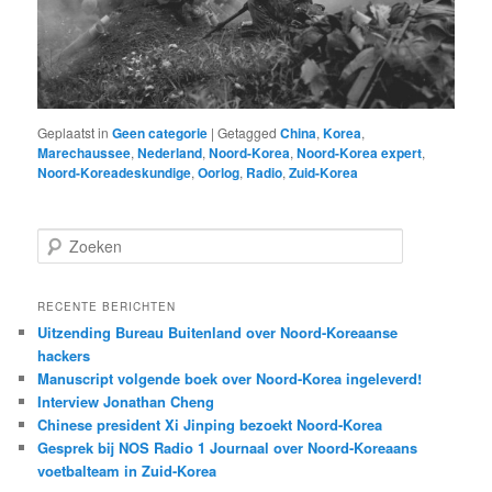
Geplaatst in
Geen categorie
|
Getagged
China
,
Korea
,
Marechaussee
,
Nederland
,
Noord-Korea
,
Noord-Korea expert
,
Noord-Koreadeskundige
,
Oorlog
,
Radio
,
Zuid-Korea
Z
o
e
k
RECENTE BERICHTEN
e
Uitzending Bureau Buitenland over Noord-Koreaanse
n
hackers
Manuscript volgende boek over Noord-Korea ingeleverd!
Interview Jonathan Cheng
Chinese president Xi Jinping bezoekt Noord-Korea
Gesprek bij NOS Radio 1 Journaal over Noord-Koreaans
voetbalteam in Zuid-Korea