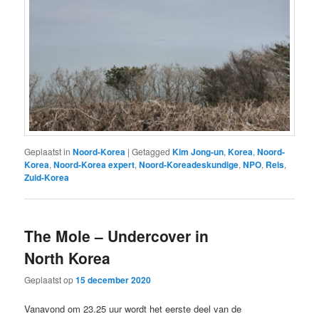
Geplaatst in
Noord-Korea
|
Getagged
Kim Jong-un
,
Korea
,
Noord-
Korea
,
Noord-Korea expert
,
Noord-Koreadeskundige
,
NPO
,
Reis
,
Zuid-Korea
The Mole – Undercover in
North Korea
Geplaatst op
15 december 2020
Vanavond om 23.25 uur wordt het eerste deel van de