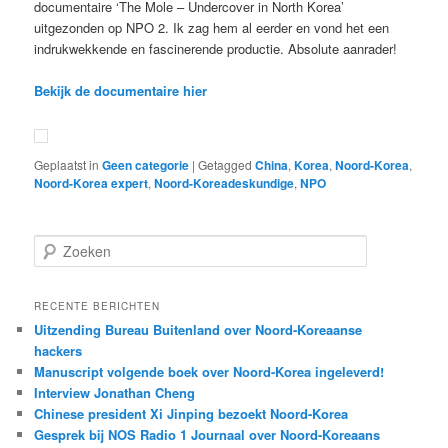
documentaire ‘The Mole – Undercover in North Korea’
uitgezonden op NPO 2. Ik zag hem al eerder en vond het een
indrukwekkende en fascinerende productie. Absolute aanrader!
Bekijk de documentaire hier
Geplaatst in
Geen categorie
|
Getagged
China
,
Korea
,
Noord-Korea
,
Noord-Korea expert
,
Noord-Koreadeskundige
,
NPO
Z
o
e
k
RECENTE BERICHTEN
e
Uitzending Bureau Buitenland over Noord-Koreaanse
n
hackers
Manuscript volgende boek over Noord-Korea ingeleverd!
Interview Jonathan Cheng
Chinese president Xi Jinping bezoekt Noord-Korea
Gesprek bij NOS Radio 1 Journaal over Noord-Koreaans