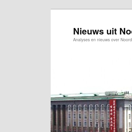
Spring
Spring
naar
naar
de
de
Nieuws uit N
primaire
secundaire
Analyses en nieuws over Noord
inhoud
inhoud