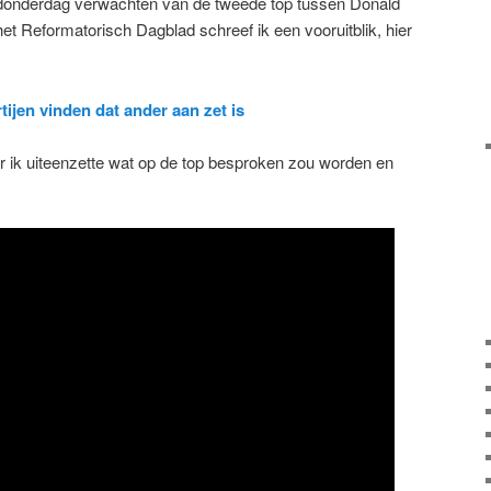
onderdag verwachten van de tweede top tussen Donald
t Reformatorisch Dagblad schreef ik een vooruitblik, hier
ijen vinden dat ander aan zet is
ar ik uiteenzette wat op de top besproken zou worden en