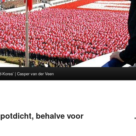
d-Korea’ | Casper van der Veen
potdicht, behalve voor