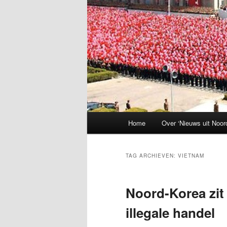
Hoofdmenu
Home
Over ‘Nieuws uit Noor
TAG ARCHIEVEN:
VIETNAM
Noord-Korea zit 
illegale handel