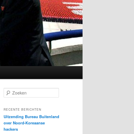
Z
o
e
k
RECENTE BERICHTEN
e
Uitzending Bureau Buitenland
n
over Noord-Koreaanse
hackers