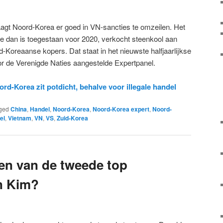
aagt Noord-Korea er goed in VN-sancties te omzeilen. Het
ie dan is toegestaan voor 2020, verkocht steenkool aan
Koreaanse kopers. Dat staat in het nieuwste halfjaarlijkse
r de Verenigde Naties aangestelde Expertpanel.
rd-Korea zit potdicht, behalve voor illegale handel
ged
China
,
Handel
,
Noord-Korea
,
Noord-Korea expert
,
Noord-
el
,
Vietnam
,
VN
,
VS
,
Zuid-Korea
en van de tweede top
n Kim?