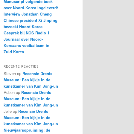
Manuscript volgende boek
over Noord-Korea ingeleverd!
Interview Jonathan Cheng
Chinese president Xi Jinping
bezoekt Noord-Korea
Gesprek bij NOS Radio 1
Journaal over Noord-
Koreaans voetbalteam in
Zuid-Korea
RECENTE REACTIES
Steven
op
Recensie Drents
Museum: Een kijkje in de
kunstkamer van Kim Jong-un
Ruben
op
Recensie Drents
Museum: Een kijkje in de
kunstkamer van Kim Jong-un
Jelle
op
Recensie Drents
Museum: Een kijkje in de
kunstkamer van Kim Jong-un
Nieuwjaarsopruiming: de