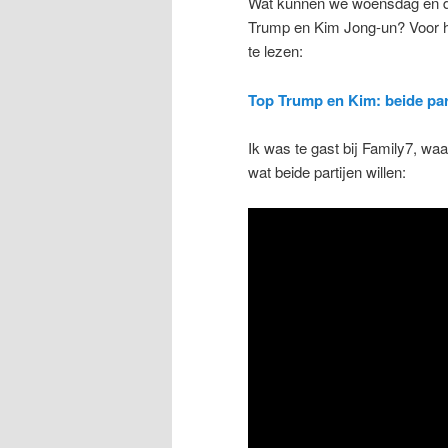
Wat kunnen we woensdag en d
Trump en Kim Jong-un? Voor he
te lezen:
Top Trump en Kim: beide part
Ik was te gast bij Family7, wa
wat beide partijen willen: