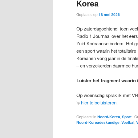
Korea
Geplaatst op
18 mei 2026
Op zaterdagochtend, toen veel
Radio 1 Journaal over het eer
Zuid-Koreaanse bodem. Het gaa
een sport waarin het totalitair
Koreanen vorig jaar in de fin
– en verzekerden daarmee hun t
Luister het fragment waarin 
Op woensdag sprak ik met VRT
is
hier te beluisteren
.
Geplaatst in
Noord-Korea
,
Sport
|
G
Noord-Koreadeskundige
,
Voetbal
,