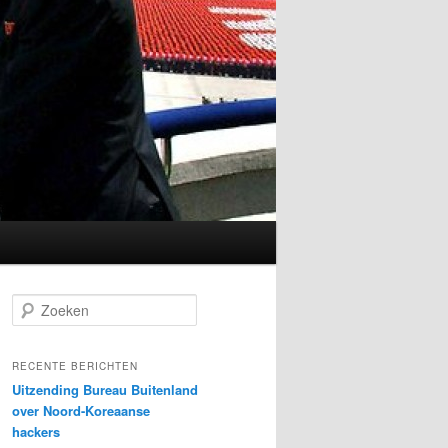
Z
o
e
k
RECENTE BERICHTEN
e
Uitzending Bureau Buitenland
n
over Noord-Koreaanse
hackers