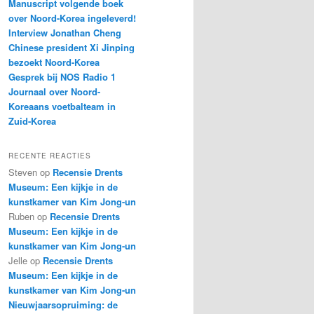
Manuscript volgende boek
over Noord-Korea ingeleverd!
Interview Jonathan Cheng
Chinese president Xi Jinping
bezoekt Noord-Korea
Gesprek bij NOS Radio 1
Journaal over Noord-
Koreaans voetbalteam in
Zuid-Korea
RECENTE REACTIES
Steven
op
Recensie Drents
Museum: Een kijkje in de
kunstkamer van Kim Jong-un
Ruben
op
Recensie Drents
Museum: Een kijkje in de
kunstkamer van Kim Jong-un
Jelle
op
Recensie Drents
Museum: Een kijkje in de
kunstkamer van Kim Jong-un
Nieuwjaarsopruiming: de