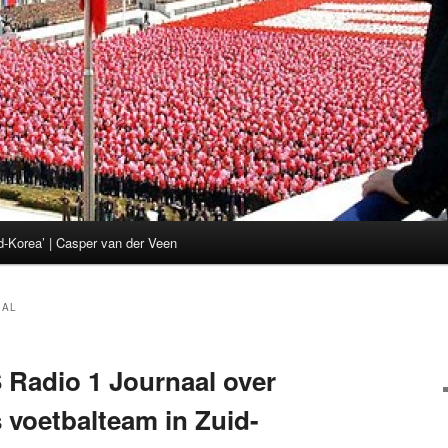
d-Korea’ | Casper van der Veen
BAL
 Radio 1 Journaal over
voetbalteam in Zuid-