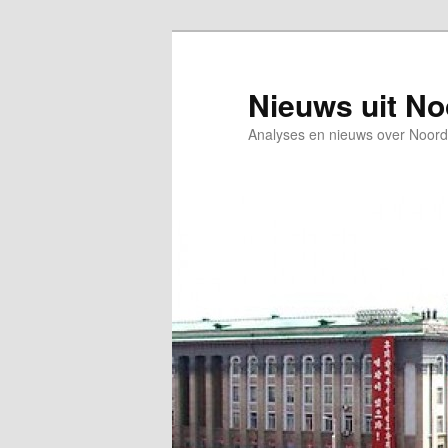
Spring
Spring
naar
naar
de
de
Nieuws uit N
primaire
secundaire
Analyses en nieuws over Noord
inhoud
inhoud