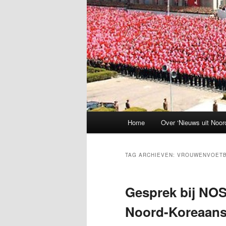
Hoofdmenu
Home
Over ‘Nieuws uit Noor
TAG ARCHIEVEN:
VROUWENVOET
Gesprek bij NOS
Noord-Koreaans 