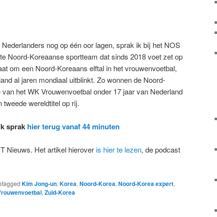
 Nederlanders nog op één oor lagen, sprak ik bij het NOS
ste Noord-Koreaanse sportteam dat sinds 2018 voet zet op
t om een Noord-Koreaans elftal in het vrouwenvoetbal,
e land al jaren mondiaal uitblinkt. Zo wonnen de Noord-
ale van het WK Vrouwenvoetbal onder 17 jaar van Nederland
weede wereldtitel op rij.
ik sprak
hier terug vanaf 44 minuten
 Nieuws. Het artikel hierover
is hier te lezen
, de podcast
etagged
Kim Jong-un
,
Korea
,
Noord-Korea
,
Noord-Korea expert
,
Vrouwenvoetbal
,
Zuid-Korea