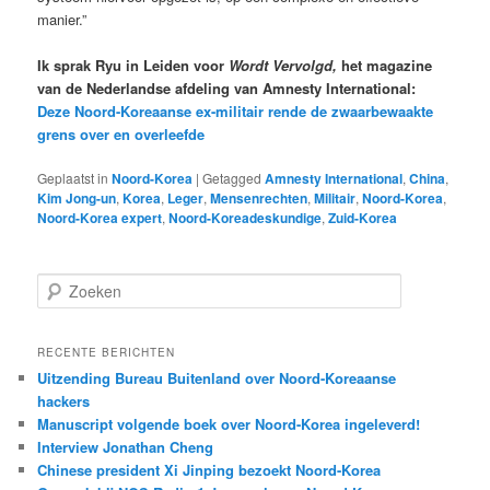
manier.”
Ik sprak Ryu in Leiden voor
Wordt Vervolgd,
het magazine
van de Nederlandse afdeling van Amnesty International:
Deze Noord-Koreaanse ex-militair rende de zwaarbewaakte
grens over en overleefde
Geplaatst in
Noord-Korea
|
Getagged
Amnesty International
,
China
,
Kim Jong-un
,
Korea
,
Leger
,
Mensenrechten
,
Militair
,
Noord-Korea
,
Noord-Korea expert
,
Noord-Koreadeskundige
,
Zuid-Korea
Z
o
e
k
RECENTE BERICHTEN
e
Uitzending Bureau Buitenland over Noord-Koreaanse
n
hackers
Manuscript volgende boek over Noord-Korea ingeleverd!
Interview Jonathan Cheng
Chinese president Xi Jinping bezoekt Noord-Korea