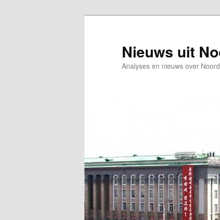
Spring
Spring
naar
naar
de
de
Nieuws uit N
primaire
secundaire
Analyses en nieuws over Noord
inhoud
inhoud