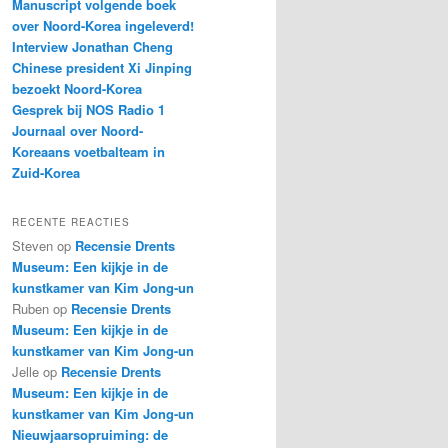
Manuscript volgende boek
over Noord-Korea ingeleverd!
Interview Jonathan Cheng
Chinese president Xi Jinping
bezoekt Noord-Korea
Gesprek bij NOS Radio 1
Journaal over Noord-
Koreaans voetbalteam in
Zuid-Korea
RECENTE REACTIES
Steven
op
Recensie Drents
Museum: Een kijkje in de
kunstkamer van Kim Jong-un
Ruben
op
Recensie Drents
Museum: Een kijkje in de
kunstkamer van Kim Jong-un
Jelle
op
Recensie Drents
Museum: Een kijkje in de
kunstkamer van Kim Jong-un
Nieuwjaarsopruiming: de