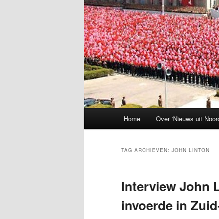
Hoofdmenu
Home
Over ‘Nieuws uit Noor
TAG ARCHIEVEN:
JOHN LINTON
Interview John 
invoerde in Zui