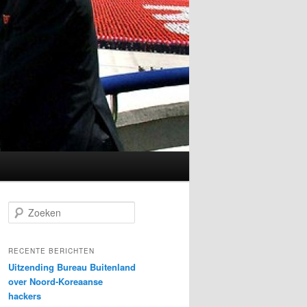
Z
o
e
k
RECENTE BERICHTEN
e
Uitzending Bureau Buitenland
n
over Noord-Koreaanse
hackers