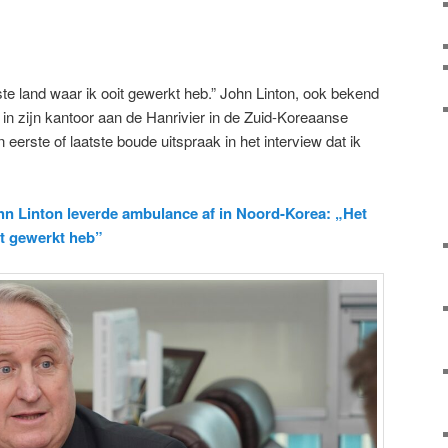
te land waar ik ooit gewerkt heb.” John Linton, ook bekend
 in zijn kantoor aan de Hanrivier in de Zuid-Koreaanse
n eerste of laatste boude uitspraak in het interview dat ik
hn Linton leverde ambulance af in Noord-Korea: „Het
it gewerkt heb”