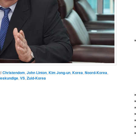
d
Christendom
,
John Linton
,
Kim Jong-un
,
Korea
,
Noord-Korea
,
eskundige
,
VS
,
Zuid-Korea