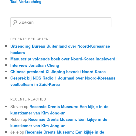
Taal
,
Verkrachting
Z
o
e
k
RECENTE BERICHTEN
e
Uitzending Bureau Buitenland over Noord-Koreaanse
n
hackers
Manuscript volgende boek over Noord-Korea ingeleverd!
Interview Jonathan Cheng
Chinese president Xi Jinping bezoekt Noord-Korea
Gesprek bij NOS Radio 1 Journaal over Noord-Koreaans
voetbalteam in Zuid-Korea
RECENTE REACTIES
Steven
op
Recensie Drents Museum: Een kijkje in de
kunstkamer van Kim Jong-un
Ruben
op
Recensie Drents Museum: Een kijkje in de
kunstkamer van Kim Jong-un
Jelle
op
Recensie Drents Museum: Een kijkje in de