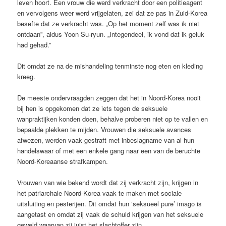
leven hoort. Een vrouw die werd verkracht door een politieagent
en vervolgens weer werd vrijgelaten, zei dat ze pas in Zuid-Korea
besefte dat ze verkracht was. „Op het moment zelf was ik niet
ontdaan”, aldus Yoon Su-ryun. „Integendeel, ik vond dat ik geluk
had gehad.”
Dit omdat ze na de mishandeling tenminste nog eten en kleding
kreeg.
De meeste ondervraagden zeggen dat het in Noord-Korea nooit
bij hen is opgekomen dat ze iets tegen de seksuele
wanpraktijken konden doen, behalve proberen niet op te vallen en
bepaalde plekken te mijden. Vrouwen die seksuele avances
afwezen, werden vaak gestraft met inbeslagname van al hun
handelswaar of met een enkele gang naar een van de beruchte
Noord-Koreaanse strafkampen.
Vrouwen van wie bekend wordt dat zij verkracht zijn, krijgen in
het patriarchale Noord-Korea vaak te maken met sociale
uitsluiting en pesterijen. Dit omdat hun ‘seksueel pure’ imago is
aangetast en omdat zij vaak de schuld krijgen van het seksuele
geweld waarvan zij juist het slachtoffer zijn.