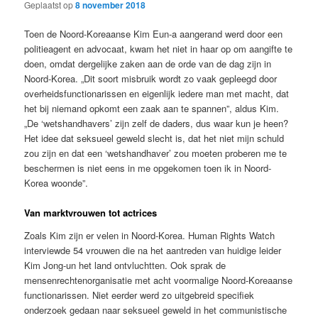
Geplaatst op
8 november 2018
Toen de Noord-Koreaanse Kim Eun-a aangerand werd door een
politieagent en advocaat, kwam het niet in haar op om aangifte te
doen, omdat dergelijke zaken aan de orde van de dag zijn in
Noord-Korea. „Dit soort misbruik wordt zo vaak gepleegd door
overheidsfunctionarissen en eigenlijk iedere man met macht, dat
het bij niemand opkomt een zaak aan te spannen”, aldus Kim.
„De ‘wetshandhavers’ zijn zelf de daders, dus waar kun je heen?
Het idee dat seksueel geweld slecht is, dat het niet mijn schuld
zou zijn en dat een ‘wetshandhaver’ zou moeten proberen me te
beschermen is niet eens in me opgekomen toen ik in Noord-
Korea woonde”.
Van marktvrouwen tot actrices
Zoals Kim zijn er velen in Noord-Korea. Human Rights Watch
interviewde 54 vrouwen die na het aantreden van huidige leider
Kim Jong-un het land ontvluchtten. Ook sprak de
mensenrechtenorganisatie met acht voormalige Noord-Koreaanse
functionarissen. Niet eerder werd zo uitgebreid specifiek
onderzoek gedaan naar seksueel geweld in het communistische