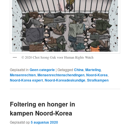
© 2020 Choi Seong Guk voor Human Rights Watch
Geplaatst in
Geen categorie
|
Getagged
China
,
Marteling
,
Mensenrechten
,
Mensenrechtenschendingen
,
Noord-Korea
,
Noord-Korea expert
,
Noord-Koreadeskundige
,
Strafkampen
Foltering en honger in
kampen Noord-Korea
Geplaatst op
5 augustus 2020