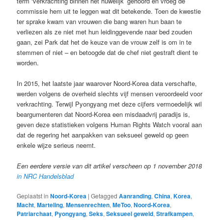
term ‘verkrachting binnen het huwelijk’ gehoord en vroeg de
commissie hem uit te leggen wat dit betekende. Toen de kwestie
ter sprake kwam van vrouwen die bang waren hun baan te
verliezen als ze niet met hun leidinggevende naar bed zouden
gaan, zei Park dat het de keuze van de vrouw zelf is om in te
stemmen of niet – en betoogde dat de chef niet gestraft dient te
worden.
In 2015, het laatste jaar waarover Noord-Korea data verschafte,
werden volgens de overheid slechts vijf mensen veroordeeld voor
verkrachting. Terwijl Pyongyang met deze cijfers vermoedelijk wil
beargumenteren dat Noord-Korea een misdaadvrij paradijs is,
geven deze statistieken volgens Human Rights Watch vooral aan
dat de regering het aanpakken van seksueel geweld op geen
enkele wijze serieus neemt.
Een eerdere versie van dit artikel verscheen op 1 november 2018
in NRC Handelsblad
Geplaatst in
Noord-Korea
|
Getagged
Aanranding
,
China
,
Korea
,
Macht
,
Marteling
,
Mensenrechten
,
MeToo
,
Noord-Korea
,
Patriarchaat
,
Pyongyang
,
Seks
,
Seksueel geweld
,
Strafkampen
,