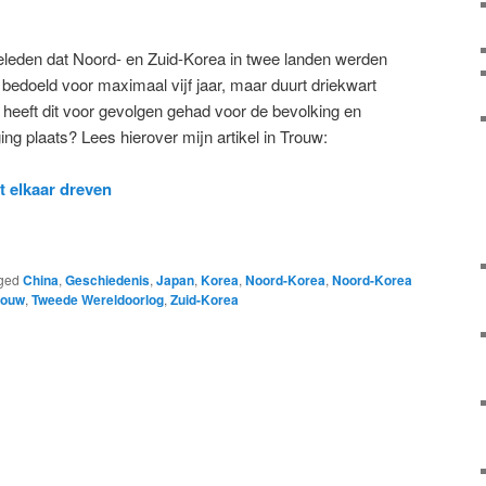
geleden dat Noord- en Zuid-Korea in twee landen werden
bedoeld voor maximaal vijf jaar, maar duurt driekwart
t heeft dit voor gevolgen gehad voor de bevolking en
ng plaats? Lees hierover mijn artikel in Trouw:
t elkaar dreven
ged
China
,
Geschiedenis
,
Japan
,
Korea
,
Noord-Korea
,
Noord-Korea
rouw
,
Tweede Wereldoorlog
,
Zuid-Korea