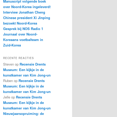
Manuscript volgende boek
over Noord-Korea ingeleverd!
Interview Jonathan Cheng
Chinese president Xi Jinping
bezoekt Noord-Korea
Gesprek bij NOS Radio 1
Journaal over Noord-
Koreaans voetbalteam in
Zuid-Korea
RECENTE REACTIES
Steven
op
Recensie Drents
Museum: Een kijkje in de
kunstkamer van Kim Jong-un
Ruben
op
Recensie Drents
Museum: Een kijkje in de
kunstkamer van Kim Jong-un
Jelle
op
Recensie Drents
Museum: Een kijkje in de
kunstkamer van Kim Jong-un
Nieuwjaarsopruiming: de