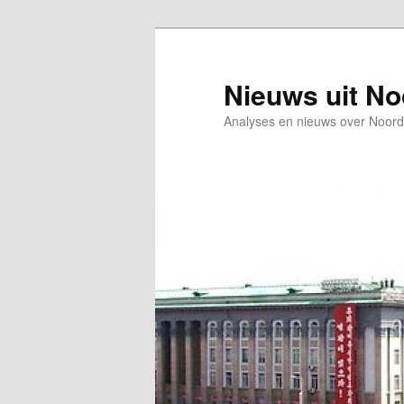
Spring
Spring
naar
naar
de
de
Nieuws uit N
primaire
secundaire
Analyses en nieuws over Noord
inhoud
inhoud