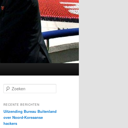
Z
o
e
k
RECENTE BERICHTEN
e
Uitzending Bureau Buitenland
n
over Noord-Koreaanse
hackers