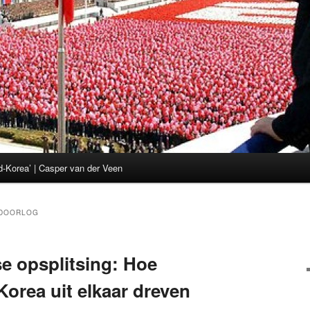
d-Korea’ | Casper van der Veen
DOORLOG
se opsplitsing: Hoe
orea uit elkaar dreven