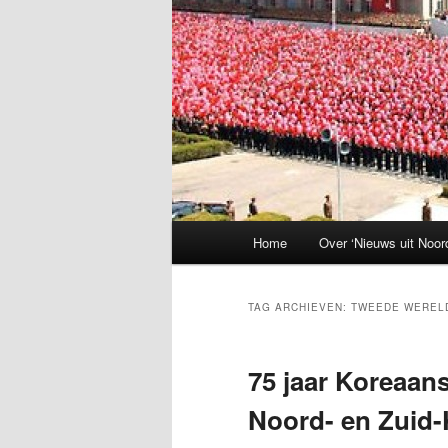
Hoofdmenu
Home
Over ‘Nieuws uit Noor
TAG ARCHIEVEN:
TWEEDE WEREL
75 jaar Koreaan
Noord- en Zuid-K