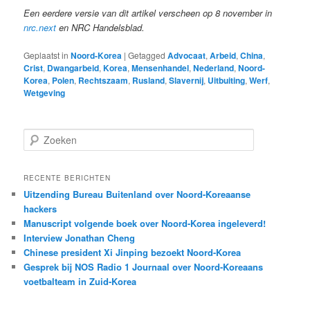
Een eerdere versie van dit artikel verscheen op 8 november in
nrc.next
en NRC Handelsblad.
Geplaatst in
Noord-Korea
|
Getagged
Advocaat
,
Arbeid
,
China
,
Crist
,
Dwangarbeid
,
Korea
,
Mensenhandel
,
Nederland
,
Noord-
Korea
,
Polen
,
Rechtszaam
,
Rusland
,
Slavernij
,
Uitbuiting
,
Werf
,
Wetgeving
Z
o
e
k
RECENTE BERICHTEN
e
Uitzending Bureau Buitenland over Noord-Koreaanse
n
hackers
Manuscript volgende boek over Noord-Korea ingeleverd!
Interview Jonathan Cheng
Chinese president Xi Jinping bezoekt Noord-Korea
Gesprek bij NOS Radio 1 Journaal over Noord-Koreaans
voetbalteam in Zuid-Korea