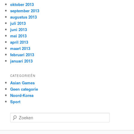
oktober 2013
september 2013
augustus 2013
juli 2013
juni 2013
mei 2013
april 2013
maart 2013
februari 2013
januari 2013
CATEGORIEËN
Asian Games
Geen categorie
Noord-Korea
Sport
Z
o
e
k