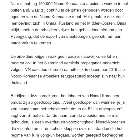
Naar schatting 150.000 Noord-Koreaanse arbeiders werken in het
buitenland, waar zij continu in de gaten gehouden worden door
agenten van de Noord-Koreaanse staat. Het grootste deel van
hen bevindt zich in China, Rusland en het Midden-Oosten. Bijna
altijd moeten de arbeiders vrijwel hun gehele loon afstaan aan
Pyongyang, dat de export van staatsburgers gebruikt om aan
harde valuta te komen.
De arbeiders krijgen vaak geen pauze, nauwelijks verlof en
moeten ook in het buitenland verplicht propaganda-onderricht
volgen. VN-sancties dicteren dat uiterlijk in december 2019 alle
Noord-Koreaanse arbeiders teruggestuurd moeten zijn naar hun
thuisland.
Bedrijven kiezen vaak voor het inhuren van Noord-Koreanen
omdat zij zo goedkoop zijn. ,,Veel goedkoper dan wanneer je je
zou houden aan het arbeidsrecht dat in de EU is afgesproken”,
zegt van Straaten. Dat de naam van de arbeider anoniem is
gehouden, is geen overdreven voorzichtigheid. Noord-Koreanen
die vluchten en uit de school klappen over misstanden die het
regime van Kim Jong-un begaan, worden geregeld bedreigd en