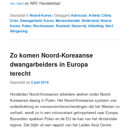
nrc.next
en NRC Handelsblad.
Geplaatst in
Noord-Korea
|
Getagged
Advocaat
,
Arbeid
,
China
,
Crist
,
Dwangarbeid
,
Korea
,
Mensenhandel
,
Nederland
,
Noord-
Korea
,
Polen
,
Rechtszaam
,
Rusland
,
Slavernij
,
Uitbuiting
,
Werf
,
Wetgeving
Zo komen Noord-Koreaanse
dwangarbeiders in Europa
terecht
Geplaatst op
2 juni 2016
Honderden Noord-Koreaanse arbeiders werken onder Noord-
Koreaanse dwang in Polen. Het Noord-Koreaanse systeem van
onderdrukking en mensenrechtenschendingen dat het Westen zo
verfoeit, wordt zo in een microvariant geïmporteerd naar Europa.
Bovendien spekken Polen en de EU de kas van het dictatoriale
regime. Dat blijkt uit een rapport van het Leiden Asia Centre.