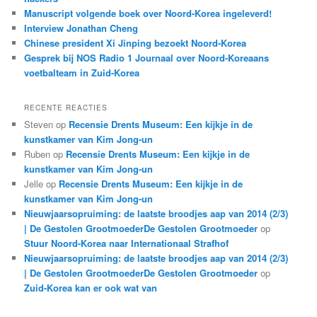
Manuscript volgende boek over Noord-Korea ingeleverd!
Interview Jonathan Cheng
Chinese president Xi Jinping bezoekt Noord-Korea
Gesprek bij NOS Radio 1 Journaal over Noord-Koreaans
voetbalteam in Zuid-Korea
RECENTE REACTIES
Steven
op
Recensie Drents Museum: Een kijkje in de
kunstkamer van Kim Jong-un
Ruben
op
Recensie Drents Museum: Een kijkje in de
kunstkamer van Kim Jong-un
Jelle
op
Recensie Drents Museum: Een kijkje in de
kunstkamer van Kim Jong-un
Nieuwjaarsopruiming: de laatste broodjes aap van 2014 (2/3)
| De Gestolen GrootmoederDe Gestolen Grootmoeder
op
Stuur Noord-Korea naar Internationaal Strafhof
Nieuwjaarsopruiming: de laatste broodjes aap van 2014 (2/3)
| De Gestolen GrootmoederDe Gestolen Grootmoeder
op
Zuid-Korea kan er ook wat van