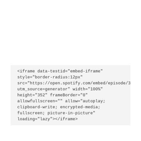
<iframe data-testid="embed-iframe" 
style="border-radius:12px" 
src="https://open.spotify.com/embed/episode/3i0jr
utm_source=generator" width="100%" 
height="352" frameBorder="0" 
allowfullscreen="" allow="autoplay; 
clipboard-write; encrypted-media; 
fullscreen; picture-in-picture" 
loading="lazy"></iframe>