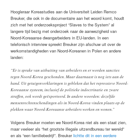
Hoogleraar Koreastudies aan de Universiteit Leiden Remco
Breuker, die ook in de documentaire aan het woord komt, houdt
zich met het onderzoeksproject “Slaves to the System” al
langere tijd bezig met onderzoek naar de aanwezigheid van
Noord-Koreaanse dwangarbeiders in EU-landen. In een
telefonisch interview spreekt Breuker zijn afschuw uit over de
werkomstandigheden van Noord-Koreanen in Polen en andere
landen:
“Er is sprake van uitbuiting van arbeiders en er worden sancties
tegen Noord-Korea geschonden. Maar daarnaast is nog iets aan de
hand. Uit getuigenverklaringen is gebleken dat het repressieve Noord-
Koreaanse systeem, inclusief de politieke indoctrinatie en zware
straffen, ook wordt geëxporteerd. In andere woorden: dezelfde
mensenrechtenschendingen als in Noord-Korea vinden plaats op de
plekken waar Noord-Koreaanse arbeiders werken en wonen.”
Volgens Breuker moeten we Noord-Korea niet als een staat zien,
maar veeleer als “het grootste illegale uitzendbureau ter wereld”
en als “een familiebedrijf”. Breuker
lichtte dit in een eerdere