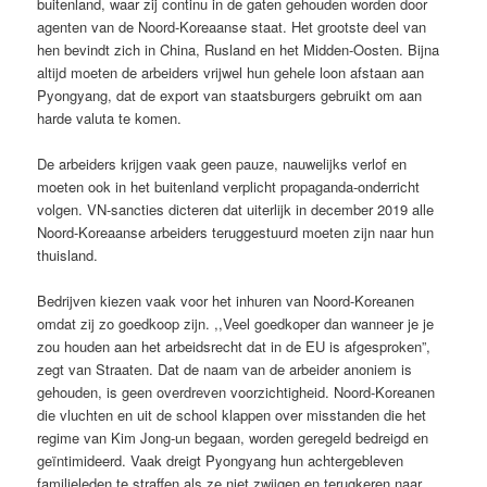
buitenland, waar zij continu in de gaten gehouden worden door
agenten van de Noord-Koreaanse staat. Het grootste deel van
hen bevindt zich in China, Rusland en het Midden-Oosten. Bijna
altijd moeten de arbeiders vrijwel hun gehele loon afstaan aan
Pyongyang, dat de export van staatsburgers gebruikt om aan
harde valuta te komen.
De arbeiders krijgen vaak geen pauze, nauwelijks verlof en
moeten ook in het buitenland verplicht propaganda-onderricht
volgen. VN-sancties dicteren dat uiterlijk in december 2019 alle
Noord-Koreaanse arbeiders teruggestuurd moeten zijn naar hun
thuisland.
Bedrijven kiezen vaak voor het inhuren van Noord-Koreanen
omdat zij zo goedkoop zijn. ,,Veel goedkoper dan wanneer je je
zou houden aan het arbeidsrecht dat in de EU is afgesproken”,
zegt van Straaten. Dat de naam van de arbeider anoniem is
gehouden, is geen overdreven voorzichtigheid. Noord-Koreanen
die vluchten en uit de school klappen over misstanden die het
regime van Kim Jong-un begaan, worden geregeld bedreigd en
geïntimideerd. Vaak dreigt Pyongyang hun achtergebleven
familieleden te straffen als ze niet zwijgen en terugkeren naar