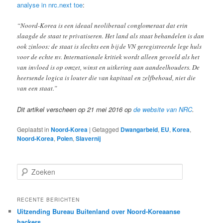
analyse in nrc.next toe
:
“Noord-Korea is een ideaal neoliberaal conglomeraat dat erin
slaagde de staat te privatiseren. Het land als staat behandelen is dan
ook zinloos: de staat is slechts een bij de VN geregistreerde lege huls
voor de echte nv. Internationale kritiek wordt alleen gevoeld als het
van invloed is op omzet, winst en uitkering aan aandeelhouders. De
heersende logica is louter die van kapitaal en zelfbehoud, niet die
van een staat.”
Dit artikel verscheen op 21 mei 2016 op
de website van NRC
.
Geplaatst in
Noord-Korea
|
Getagged
Dwangarbeid
,
EU
,
Korea
,
Noord-Korea
,
Polen
,
Slavernij
Z
o
e
k
RECENTE BERICHTEN
e
Uitzending Bureau Buitenland over Noord-Koreaanse
n
hackers