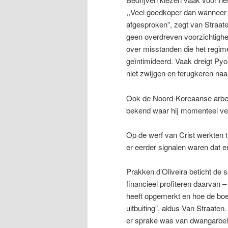
,,Veel goedkoper dan wanneer j
afgesproken”, zegt van Straat
geen overdreven voorzichtighe
over misstanden die het regi
geïntimideerd. Vaak dreigt Pyo
niet zwijgen en terugkeren na
Ook de Noord-Koreaanse arbeide
bekend waar hij momenteel verb
Op de werf van Crist werkten t
er eerder signalen waren dat 
Prakken d’Oliveira beticht de 
financieel profiteren daarvan – 
heeft opgemerkt en hoe de boel
uitbuiting”, aldus Van Straaten
er sprake was van dwangarbeid 