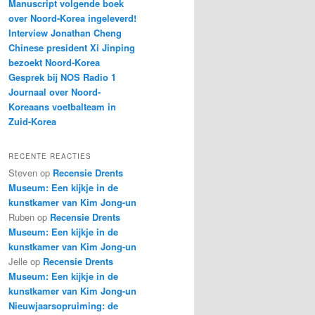
Manuscript volgende boek
over Noord-Korea ingeleverd!
Interview Jonathan Cheng
Chinese president Xi Jinping
bezoekt Noord-Korea
Gesprek bij NOS Radio 1
Journaal over Noord-
Koreaans voetbalteam in
Zuid-Korea
RECENTE REACTIES
Steven
op
Recensie Drents
Museum: Een kijkje in de
kunstkamer van Kim Jong-un
Ruben
op
Recensie Drents
Museum: Een kijkje in de
kunstkamer van Kim Jong-un
Jelle
op
Recensie Drents
Museum: Een kijkje in de
kunstkamer van Kim Jong-un
Nieuwjaarsopruiming: de