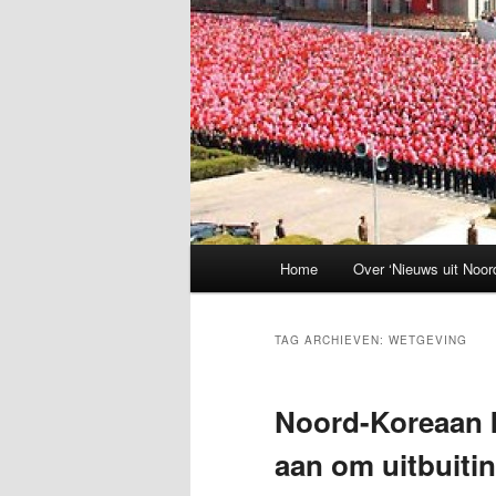
Hoofdmenu
Home
Over ‘Nieuws uit Noor
TAG ARCHIEVEN:
WETGEVING
Noord-Koreaan k
aan om uitbuitin