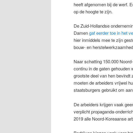
heeft afgenomen bij de werf. E
op de hoogte te zijn.
De Zuid-Hollandse onderneming 
Damen
gaf eerder toe in het
hier inmiddels mee te zijn ge
bouw- en herstelwerkzaamhed
Naar schatting 150.000 Noord-
continu in de gaten gehouden
grootste deel van hen bevindt 
moeten de arbeiders vrijwel h
staatsburgers gebruikt om aan
De arbeiders krijgen vaak geen
verplicht propaganda-onderrich
2019 alle Noord-Koreaanse arb
Bedrijven kiezen vaak voor he