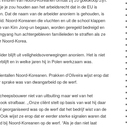
e je zou houden aan het arbeidsrecht dat in de EU is
en. Dat de naam van de arbeider anoniem is gehouden, is
id. Noord-Koreanen die vluchten en uit de school klappen
me van Kim Jong-un begaan, worden geregeld bedreigd en
ngyang hun achtergebleven familieleden te straffen als ze
ar Noord-Korea.
r blijft uit veiligheidsoverwegingen anoniem. Het is niet
lijft en in welke jaren hij in Polen werkzaam was.
ientallen Noord-Koreanen. Prakken d’Oliveira wijst erop dat
er sprake was van dwangarbeid op de werf.
scheepsbouwer niet van uitbuiting maar wel van het
ook strafbaar. ,,Onze cliënt stelt op basis van wat hij daar
 georganiseerd was op de werf dat het bedrijf wist van de
. Ook wijst ze erop dat er eerder sterke signalen waren dat
bij Noord-Koreanen op de werf. “Als je dan niet laat