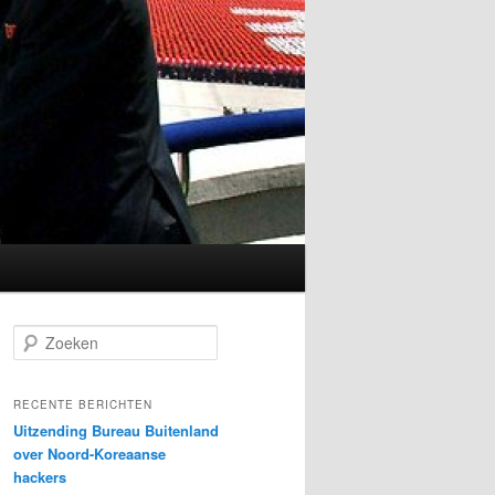
Z
o
e
k
RECENTE BERICHTEN
e
Uitzending Bureau Buitenland
n
over Noord-Koreaanse
hackers