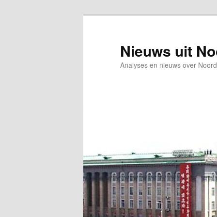
Spring
Spring
naar
naar
de
de
Nieuws uit N
primaire
secundaire
Analyses en nieuws over Noord
inhoud
inhoud