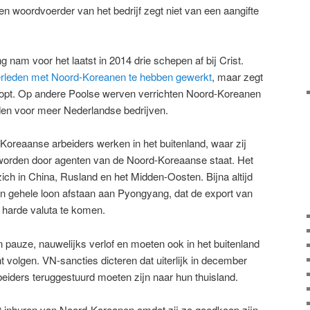
en woordvoerder van het bedrijf zegt niet van een aangifte
nam voor het laatst in 2014 drie schepen af bij Crist.
 verleden met Noord-Koreanen te hebben gewerkt
, maar zegt
stopt. Op andere Poolse werven verrichten Noord-Koreanen
en voor meer Nederlandse bedrijven.
Koreaanse arbeiders werken in het buitenland, waar zij
 worden door agenten van de Noord-Koreaanse staat. Het
zich in China, Rusland en het Midden-Oosten. Bijna altijd
un gehele loon afstaan aan Pyongyang, dat de export van
 harde valuta te komen.
 pauze, nauwelijks verlof en moeten ook in het buitenland
t volgen. VN-sancties dicteren dat uiterlijk in december
eiders teruggestuurd moeten zijn naar hun thuisland.
t inhuren van Noord-Koreanen omdat zij zo goedkoop zijn.