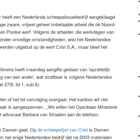
 heeft een Nederlands scheepsbouwbedrijf aangeklaagd
ange zware, vrijwel geheel onbetaalde arbeid die de Noord-
en Poolse werf. Volgens de arbeider, die werkdagen van
onder onveilige omstandigheden, wist het Nederlandse
werden uitgebuit op de werf Crist S.A., maar bleef het
iveira heeft maandag aangifte gedaan van ‘opzettelijk
ing van een ander’, wat strafbaar is volgens Nederlandse
273f, lid 1, sub 6).
en of het tot vervolging overgaat. Het kantoor wil niet
zaak is aangespannen. ,,We willen het Openbaar Ministerie
gt advocaat Barbara van Straaten aan de telefoon.
 om Damen gaat. Op
de scheepslijst van Crist
is Damen
 het enige Nederlandse bedrijf dat na 2003 materialen