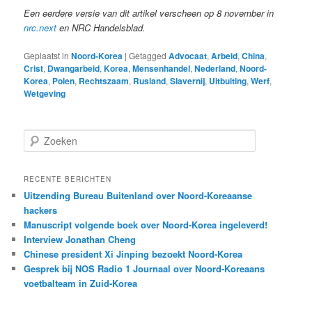
Een eerdere versie van dit artikel verscheen op 8 november in
nrc.next
en NRC Handelsblad.
Geplaatst in
Noord-Korea
|
Getagged
Advocaat
,
Arbeid
,
China
,
Crist
,
Dwangarbeid
,
Korea
,
Mensenhandel
,
Nederland
,
Noord-
Korea
,
Polen
,
Rechtszaam
,
Rusland
,
Slavernij
,
Uitbuiting
,
Werf
,
Wetgeving
Z
o
e
k
RECENTE BERICHTEN
e
Uitzending Bureau Buitenland over Noord-Koreaanse
n
hackers
Manuscript volgende boek over Noord-Korea ingeleverd!
Interview Jonathan Cheng
Chinese president Xi Jinping bezoekt Noord-Korea
Gesprek bij NOS Radio 1 Journaal over Noord-Koreaans
voetbalteam in Zuid-Korea