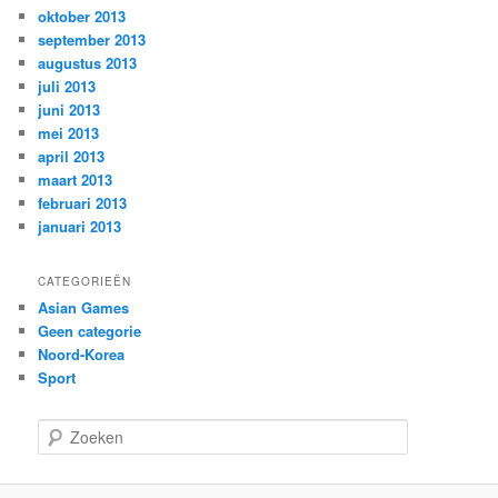
oktober 2013
september 2013
augustus 2013
juli 2013
juni 2013
mei 2013
april 2013
maart 2013
februari 2013
januari 2013
CATEGORIEËN
Asian Games
Geen categorie
Noord-Korea
Sport
Z
o
e
k