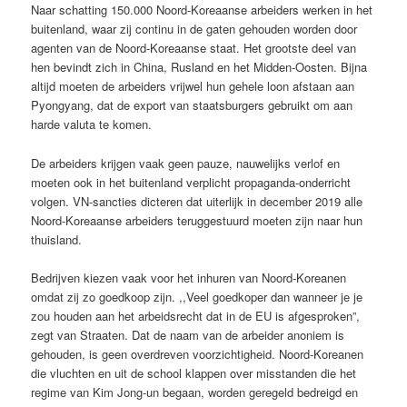
Naar schatting 150.000 Noord-Koreaanse arbeiders werken in het
buitenland, waar zij continu in de gaten gehouden worden door
agenten van de Noord-Koreaanse staat. Het grootste deel van
hen bevindt zich in China, Rusland en het Midden-Oosten. Bijna
altijd moeten de arbeiders vrijwel hun gehele loon afstaan aan
Pyongyang, dat de export van staatsburgers gebruikt om aan
harde valuta te komen.
De arbeiders krijgen vaak geen pauze, nauwelijks verlof en
moeten ook in het buitenland verplicht propaganda-onderricht
volgen. VN-sancties dicteren dat uiterlijk in december 2019 alle
Noord-Koreaanse arbeiders teruggestuurd moeten zijn naar hun
thuisland.
Bedrijven kiezen vaak voor het inhuren van Noord-Koreanen
omdat zij zo goedkoop zijn. ,,Veel goedkoper dan wanneer je je
zou houden aan het arbeidsrecht dat in de EU is afgesproken”,
zegt van Straaten. Dat de naam van de arbeider anoniem is
gehouden, is geen overdreven voorzichtigheid. Noord-Koreanen
die vluchten en uit de school klappen over misstanden die het
regime van Kim Jong-un begaan, worden geregeld bedreigd en