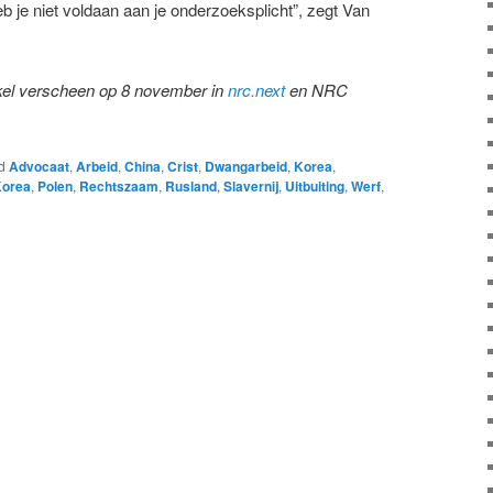
eb je niet voldaan aan je onderzoeksplicht”, zegt Van
tikel verscheen op 8 november in
nrc.next
en NRC
d
Advocaat
,
Arbeid
,
China
,
Crist
,
Dwangarbeid
,
Korea
,
Korea
,
Polen
,
Rechtszaam
,
Rusland
,
Slavernij
,
Uitbuiting
,
Werf
,