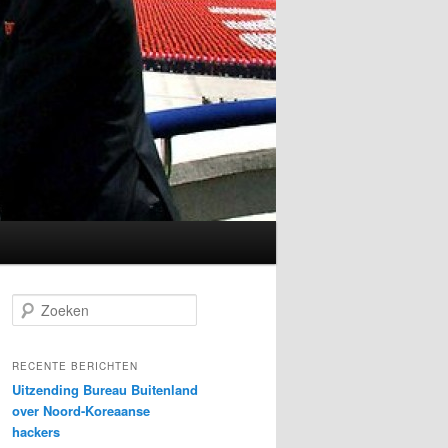
Z
o
e
k
RECENTE BERICHTEN
e
Uitzending Bureau Buitenland
n
over Noord-Koreaanse
hackers