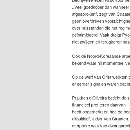
,,Veel goedkoper dan wanneer j
afgesproken”, zegt van Straat
geen overdreven voorzichtighe
over misstanden die het regi
geïntimideerd. Vaak dreigt Pyo
niet zwijgen en terugkeren na
Ook de Noord-Koreaanse arbeide
bekend waar hij momenteel verb
Op de werf van Crist werkten t
er eerder signalen waren dat 
Prakken d’Oliveira beticht de 
financieel profiteren daarvan – 
heeft opgemerkt en hoe de boel
uitbuiting”, aldus Van Straaten
er sprake was van dwangarbeid 