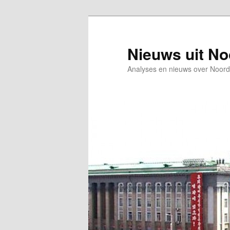
Spring
Spring
naar
naar
de
de
Nieuws uit N
primaire
secundaire
Analyses en nieuws over Noord
inhoud
inhoud