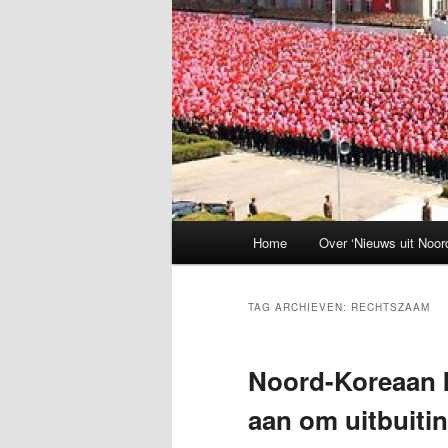
Hoofdmenu
Home
Over ‘Nieuws uit Noor
TAG ARCHIEVEN:
RECHTSZAAM
Noord-Koreaan k
aan om uitbuitin