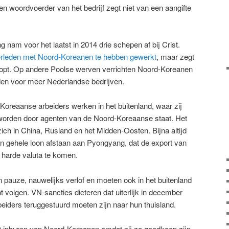
en woordvoerder van het bedrijf zegt niet van een aangifte
nam voor het laatst in 2014 drie schepen af bij Crist.
 verleden met Noord-Koreanen te hebben gewerkt
, maar zegt
stopt. Op andere Poolse werven verrichten Noord-Koreanen
en voor meer Nederlandse bedrijven.
Koreaanse arbeiders werken in het buitenland, waar zij
 worden door agenten van de Noord-Koreaanse staat. Het
zich in China, Rusland en het Midden-Oosten. Bijna altijd
un gehele loon afstaan aan Pyongyang, dat de export van
 harde valuta te komen.
 pauze, nauwelijks verlof en moeten ook in het buitenland
t volgen. VN-sancties dicteren dat uiterlijk in december
eiders teruggestuurd moeten zijn naar hun thuisland.
t inhuren van Noord-Koreanen omdat zij zo goedkoop zijn.