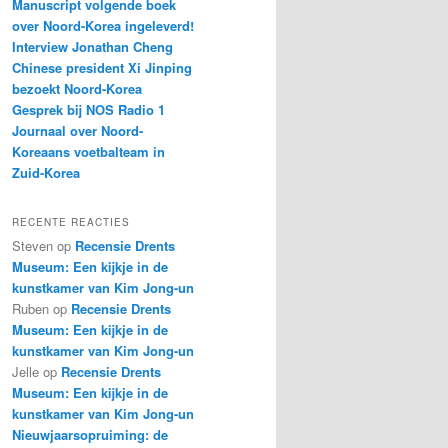
Manuscript volgende boek
over Noord-Korea ingeleverd!
Interview Jonathan Cheng
Chinese president Xi Jinping
bezoekt Noord-Korea
Gesprek bij NOS Radio 1
Journaal over Noord-
Koreaans voetbalteam in
Zuid-Korea
RECENTE REACTIES
Steven
op
Recensie Drents
Museum: Een kijkje in de
kunstkamer van Kim Jong-un
Ruben
op
Recensie Drents
Museum: Een kijkje in de
kunstkamer van Kim Jong-un
Jelle
op
Recensie Drents
Museum: Een kijkje in de
kunstkamer van Kim Jong-un
Nieuwjaarsopruiming: de