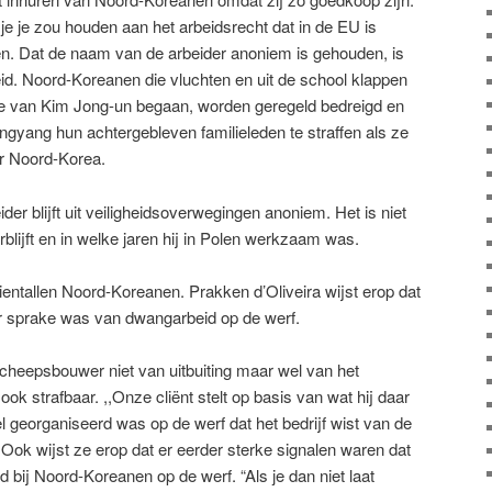
e je zou houden aan het arbeidsrecht dat in de EU is
en. Dat de naam van de arbeider anoniem is gehouden, is
id. Noord-Koreanen die vluchten en uit de school klappen
me van Kim Jong-un begaan, worden geregeld bedreigd en
ngyang hun achtergebleven familieleden te straffen als ze
ar Noord-Korea.
r blijft uit veiligheidsoverwegingen anoniem. Het is niet
lijft en in welke jaren hij in Polen werkzaam was.
ientallen Noord-Koreanen. Prakken d’Oliveira wijst erop dat
er sprake was van dwangarbeid op de werf.
scheepsbouwer niet van uitbuiting maar wel van het
ook strafbaar. ,,Onze cliënt stelt op basis van wat hij daar
 georganiseerd was op de werf dat het bedrijf wist van de
. Ook wijst ze erop dat er eerder sterke signalen waren dat
bij Noord-Koreanen op de werf. “Als je dan niet laat