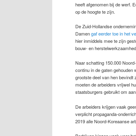
heeft afgenomen bij de werf. E
op de hoogte te zijn.
De Zuid-Hollandse onderneming 
Damen
gaf eerder toe in het
hier inmiddels mee te zijn ge
bouw- en herstelwerkzaamhed
Naar schatting 150.000 Noord-
continu in de gaten gehouden
grootste deel van hen bevindt 
moeten de arbeiders vrijwel h
staatsburgers gebruikt om aan
De arbeiders krijgen vaak geen
verplicht propaganda-onderrich
2019 alle Noord-Koreaanse arb
Bedrijven kiezen vaak voor he