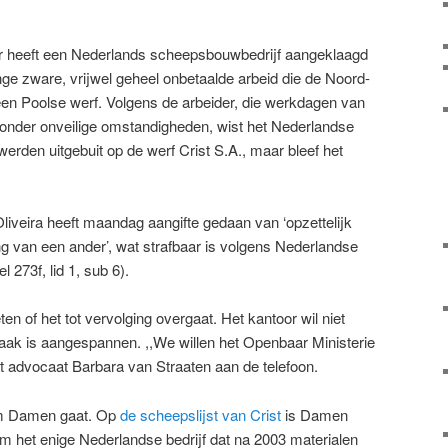
 heeft een Nederlands scheepsbouwbedrijf aangeklaagd
ange zware, vrijwel geheel onbetaalde arbeid die de Noord-
en Poolse werf. Volgens de arbeider, die werkdagen van
onder onveilige omstandigheden, wist het Nederlandse
werden uitgebuit op de werf Crist S.A., maar bleef het
iveira heeft maandag aangifte gedaan van ‘opzettelijk
ing van een ander’, wat strafbaar is volgens Nederlandse
273f, lid 1, sub 6).
en of het tot vervolging overgaat. Het kantoor wil niet
zaak is aangespannen. ,,We willen het Openbaar Ministerie
gt advocaat Barbara van Straaten aan de telefoon.
 om Damen gaat. Op
de scheepslijst van Crist
is Damen
 het enige Nederlandse bedrijf dat na 2003 materialen