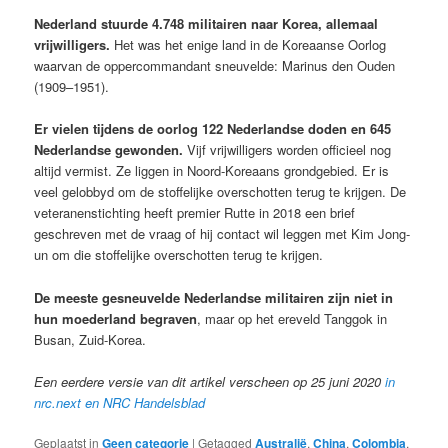
Nederland stuurde 4.748 militairen naar Korea, allemaal
vrijwilligers.
Het was het enige land in de Koreaanse Oorlog
waarvan de oppercommandant sneuvelde: Marinus den Ouden
(1909–1951).
Er vielen tijdens de oorlog 122 Nederlandse doden en 645
Nederlandse gewonden.
Vijf vrijwilligers worden officieel nog
altijd vermist. Ze liggen in Noord-Koreaans grondgebied. Er is
veel gelobbyd om de stoffelijke overschotten terug te krijgen. De
veteranenstichting heeft premier Rutte in 2018 een brief
geschreven met de vraag of hij contact wil leggen met Kim Jong-
un om die stoffelijke overschotten terug te krijgen.
De meeste gesneuvelde Nederlandse militairen zijn niet in
hun moederland begraven
, maar op het ereveld Tanggok in
Busan, Zuid-Korea.
Een eerdere versie van dit artikel verscheen op 25 juni 2020
in
nrc.next en NRC Handelsblad
Geplaatst in
Geen categorie
|
Getagged
Australië
,
China
,
Colombia
,