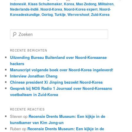
Indonesië
,
Klaas Schuitemaker
,
Korea
,
Mao Zedong
,
Militairen
,
Nederlands-Indië
,
Noord-Korea
,
Noord-Korea expert
,
Noord-
Koreadeskundige
,
Oorlog
,
Turkije
,
Wervershoof
,
Zuid-Korea
Z
o
e
k
RECENTE BERICHTEN
e
Uitzending Bureau Buitenland over Noord-Koreaanse
n
hackers
Manuscript volgende boek over Noord-Korea ingeleverd!
Interview Jonathan Cheng
Chinese president Xi Jinping bezoekt Noord-Korea
Gesprek bij NOS Radio 1 Journaal over Noord-Koreaans
voetbalteam in Zuid-Korea
RECENTE REACTIES
Steven
op
Recensie Drents Museum: Een kijkje in de
kunstkamer van Kim Jong-un
Ruben
op
Recensie Drents Museum: Een kijkje in de