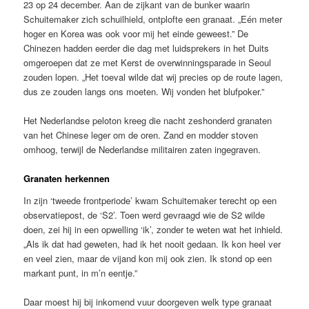
23 op 24 december. Aan de zijkant van de bunker waarin
Schuitemaker zich schuilhield, ontplofte een granaat. „Eén meter
hoger en Korea was ook voor mij het einde geweest.” De
Chinezen hadden eerder die dag met luidsprekers in het Duits
omgeroepen dat ze met Kerst de overwinningsparade in Seoul
zouden lopen. „Het toeval wilde dat wij precies op de route lagen,
dus ze zouden langs ons moeten. Wij vonden het blufpoker.”
Het Nederlandse peloton kreeg die nacht zeshonderd granaten
van het Chinese leger om de oren. Zand en modder stoven
omhoog, terwijl de Nederlandse militairen zaten ingegraven.
Granaten herkennen
In zijn ‘tweede frontperiode’ kwam Schuitemaker terecht op een
observatiepost, de ‘S2’. Toen werd gevraagd wie de S2 wilde
doen, zei hij in een opwelling ‘ik’, zonder te weten wat het inhield.
„Als ik dat had geweten, had ik het nooit gedaan. Ik kon heel ver
en veel zien, maar de vijand kon mij ook zien. Ik stond op een
markant punt, in m’n eentje.”
Daar moest hij bij inkomend vuur doorgeven welk type granaat