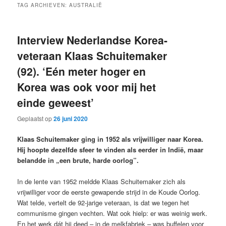
TAG ARCHIEVEN:
AUSTRALIË
Interview Nederlandse Korea-
veteraan Klaas Schuitemaker
(92). ‘Eén meter hoger en
Korea was ook voor mij het
einde geweest’
Geplaatst op
26 juni 2020
Klaas Schuitemaker ging in 1952 als vrijwilliger naar Korea.
Hij hoopte dezelfde sfeer te vinden als eerder in Indië, maar
belandde in „een brute, harde oorlog”.
In de lente van 1952 meldde Klaas Schuitemaker zich als
vrijwilliger voor de eerste gewapende strijd in de Koude Oorlog.
Wat telde, vertelt de 92-jarige veteraan, is dat we tegen het
communisme gingen vechten. Wat ook hielp: er was weinig werk.
En het werk dát hij deed – in de melkfabriek – was buffelen voor