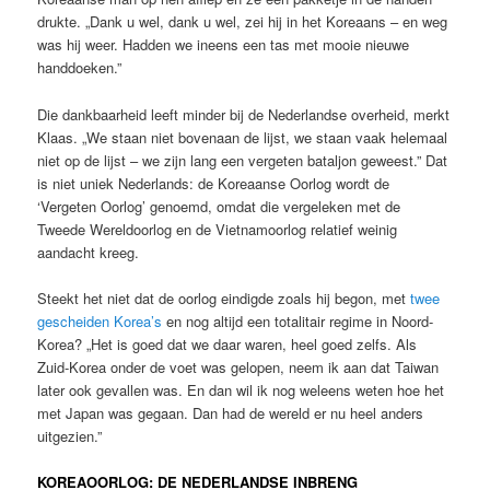
drukte. „Dank u wel, dank u wel, zei hij in het Koreaans – en weg
was hij weer. Hadden we ineens een tas met mooie nieuwe
handdoeken.”
Die dankbaarheid leeft minder bij de Nederlandse overheid, merkt
Klaas. „We staan niet bovenaan de lijst, we staan vaak helemaal
niet op de lijst – we zijn lang een vergeten bataljon geweest.” Dat
is niet uniek Nederlands: de Koreaanse Oorlog wordt de
‘Vergeten Oorlog’ genoemd, omdat die vergeleken met de
Tweede Wereldoorlog en de Vietnamoorlog relatief weinig
aandacht kreeg.
Steekt het niet dat de oorlog eindigde zoals hij begon, met
twee
gescheiden Korea’s
en nog altijd een totalitair regime in Noord-
Korea? „Het is goed dat we daar waren, heel goed zelfs. Als
Zuid-Korea onder de voet was gelopen, neem ik aan dat Taiwan
later ook gevallen was. En dan wil ik nog weleens weten hoe het
met Japan was gegaan. Dan had de wereld er nu heel anders
uitgezien.”
KOREAOORLOG: DE NEDERLANDSE INBRENG