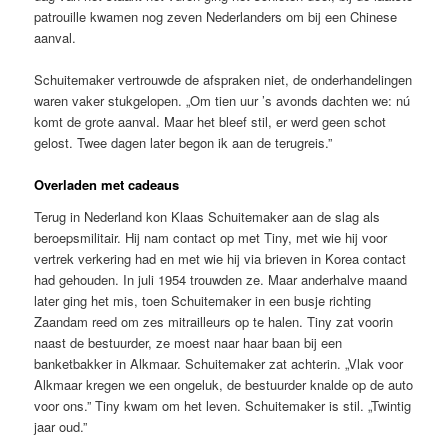
patrouille kwamen nog zeven Nederlanders om bij een Chinese
aanval.
Schuitemaker vertrouwde de afspraken niet, de onderhandelingen
waren vaker stukgelopen. „Om tien uur ’s avonds dachten we: nú
komt de grote aanval. Maar het bleef stil, er werd geen schot
gelost. Twee dagen later begon ik aan de terugreis.”
Overladen met cadeaus
Terug in Nederland kon Klaas Schuitemaker aan de slag als
beroepsmilitair. Hij nam contact op met Tiny, met wie hij voor
vertrek verkering had en met wie hij via brieven in Korea contact
had gehouden. In juli 1954 trouwden ze. Maar anderhalve maand
later ging het mis, toen Schuitemaker in een busje richting
Zaandam reed om zes mitrailleurs op te halen. Tiny zat voorin
naast de bestuurder, ze moest naar haar baan bij een
banketbakker in Alkmaar. Schuitemaker zat achterin. „Vlak voor
Alkmaar kregen we een ongeluk, de bestuurder knalde op de auto
voor ons.” Tiny kwam om het leven. Schuitemaker is stil. „Twintig
jaar oud.”