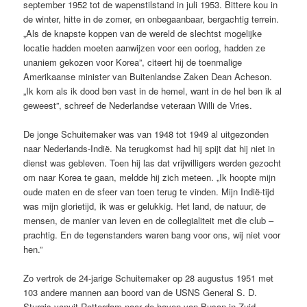
september 1952 tot de wapenstilstand in juli 1953. Bittere kou in
de winter, hitte in de zomer, en onbegaanbaar, bergachtig terrein.
„Als de knapste koppen van de wereld de slechtst mogelijke
locatie hadden moeten aanwijzen voor een oorlog, hadden ze
unaniem gekozen voor Korea”, citeert hij de toenmalige
Amerikaanse minister van Buitenlandse Zaken Dean Acheson.
„Ik kom als ik dood ben vast in de hemel, want in de hel ben ik al
geweest”, schreef de Nederlandse veteraan Willi de Vries.
De jonge Schuitemaker was van 1948 tot 1949 al uitgezonden
naar Nederlands-Indië. Na terugkomst had hij spijt dat hij niet in
dienst was gebleven. Toen hij las dat vrijwilligers werden gezocht
om naar Korea te gaan, meldde hij zich meteen. „Ik hoopte mijn
oude maten en de sfeer van toen terug te vinden. Mijn Indië-tijd
was mijn glorietijd, ik was er gelukkig. Het land, de natuur, de
mensen, de manier van leven en de collegialiteit met die club –
prachtig. En de tegenstanders waren bang voor ons, wij niet voor
hen.”
Zo vertrok de 24-jarige Schuitemaker op 28 augustus 1951 met
103 andere mannen aan boord van de USNS General S. D.
Sturgis vanuit Rotterdam naar de haven van Busan in Zuid-