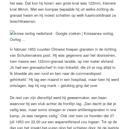
het was. Dat kon hij horen: een grote knal was 122mm, kleinere
knal 86mm. Met een kompas bepaalde hij uit welke richting de
granaat kwam en hij moest schatten op welk kaartcoördinaat ze
terechtkwamen.
In februari 1953 vuurden Chinese troepen granaten in de richting
van Schuitemakers post. Hij was gegevens aan het doorseinen,
toen ineens een 122mm-granaat landde, op vier meter afstand.
„Ik had een granaatscherf in mijn linkerbil, die zit er nog altijd in.
Ik bloedde als een rund en ben naar de commandopost
gehinkeld.” Hij lag een maand in een hospitaal, maar toen hij werd
ontslagen, liep hij nog mank – gelukkig ging dat over.
De rest van zijn diensttijd werd hij geweermaker, een baan
waarvoor hij een stuk achter de frontlijn lag. „Dan dacht je dat je
veilig was, maar soms sloegen er zware artilleriegranaten in ons
kamp. Je was nergens veilig.” Ook niet toen ze hoorden dat 27
juli 1953 om 22.00 uur een wapenstilstand zou ingaan. Tot op de
dag van het staakt-het-vuren ging het schieten door, bij de laatste