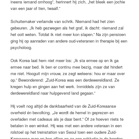
ineens iemand omhoog”, herinnert hij zich, „het bleek een jochie
van een jaar of tien, twaalf.”
Schuitemaker verlamde van schrik. Niemand had het zien
gebeuren. „Ik heb gezwegen als het graf, ik dacht: niemand zal
het ooit weten. Totdat ik niet meer kon slapen.” Na zijn pensioen
ging hij op aanraden van andere oud-veteranen in therapie bij een
psycholoog.
Ook Korea laat hem niet meer los: „Ik sta ermee op en ik ga
ermee naar bed. Ik ben er continu mee bezig, maar dat hindert
me niet. Hooguit mijn vrouw, ze zegt weleens: hou er maar over
op.” Bewonderend: „Zuid-Korea was een derdewereldland. Ze
kregen hulp en gingen aan het werk. Inmiddels zijn ze van
derdewereldland naar hulpgevend land gegaan.”
Hij voelt nog altijd de dankbaarheid van de Zuid-Koreaanse
overheid én bevolking. „Je wordt de hemel in geprezen en
overladen met cadeaus als je daar bent.” Of ze hoeven niets te
betalen in een winkel. Hij was met een andere veteraan in een
rolstoel op het treinstation van Seoul toen een oudere Zuid-
Koreaanse man op hen afliep en ze een pakketje in de handen