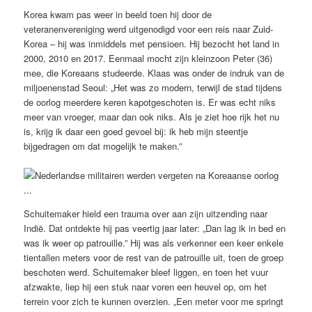
Korea kwam pas weer in beeld toen hij door de
veteranenvereniging werd uitgenodigd voor een reis naar Zuid-
Korea – hij was inmiddels met pensioen. Hij bezocht het land in
2000, 2010 en 2017. Eenmaal mocht zijn kleinzoon Peter (36)
mee, die Koreaans studeerde. Klaas was onder de indruk van de
miljoenenstad Seoul: „Het was zo modern, terwijl de stad tijdens
de oorlog meerdere keren kapotgeschoten is. Er was echt niks
meer van vroeger, maar dan ook niks. Als je ziet hoe rijk het nu
is, krijg ik daar een goed gevoel bij: ik heb mijn steentje
bijgedragen om dat mogelijk te maken.”
Schuitemaker hield een trauma over aan zijn uitzending naar
Indië. Dat ontdekte hij pas veertig jaar later: „Dan lag ik in bed en
was ik weer op patrouille.” Hij was als verkenner een keer enkele
tientallen meters voor de rest van de patrouille uit, toen de groep
beschoten werd. Schuitemaker bleef liggen, en toen het vuur
afzwakte, liep hij een stuk naar voren een heuvel op, om het
terrein voor zich te kunnen overzien. „Een meter voor me springt