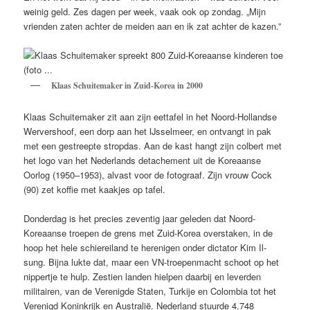
weinig geld. Zes dagen per week, vaak ook op zondag. „Mijn
vrienden zaten achter de meiden aan en ik zat achter de kazen.”
Klaas Schuitemaker in Zuid-Korea in 2000
Klaas Schuitemaker zit aan zijn eettafel in het Noord-Hollandse
Wervershoof, een dorp aan het IJsselmeer, en ontvangt in pak
met een gestreepte stropdas. Aan de kast hangt zijn colbert met
het logo van het Nederlands detachement uit de Koreaanse
Oorlog (1950–1953), alvast voor de fotograaf. Zijn vrouw Cock
(90) zet koffie met kaakjes op tafel.
Donderdag is het precies zeventig jaar geleden dat Noord-
Koreaanse troepen de grens met Zuid-Korea overstaken, in de
hoop het hele schiereiland te herenigen onder dictator Kim Il-
sung. Bijna lukte dat, maar een VN-troepenmacht schoot op het
nippertje te hulp. Zestien landen hielpen daarbij en leverden
militairen, van de Verenigde Staten, Turkije en Colombia tot het
Verenigd Koninkrijk en Australië. Nederland stuurde 4.748