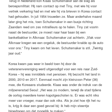
Terug in Nederland kon Klaas Schuitemaker aan de slag als
beroepsmilitair. Hij nam contact op met Tiny, met wie hij voor
vertrek verkering had en met wie hij via brieven in Korea contact
had gehouden. In juli 1954 trouwden ze. Maar anderhalve maand
later ging het mis, toen Schuitemaker in een busje richting
Zaandam reed om zes mitrailleurs op te halen. Tiny zat voorin
naast de bestuurder, ze moest naar haar baan bij een
banketbakker in Alkmaar. Schuitemaker zat achterin. „Vlak voor
Alkmaar kregen we een ongeluk, de bestuurder knalde op de auto
voor ons.” Tiny kwam om het leven. Schuitemaker is stil. „Twintig
jaar oud.”
Korea kwam pas weer in beeld toen hij door de
veteranenvereniging werd uitgenodigd voor een reis naar Zuid-
Korea – hij was inmiddels met pensioen. Hij bezocht het land in
2000, 2010 en 2017. Eenmaal mocht zijn kleinzoon Peter (36)
mee, die Koreaans studeerde. Klaas was onder de indruk van de
miljoenenstad Seoul: „Het was zo modern, terwijl de stad tijdens
de oorlog meerdere keren kapotgeschoten is. Er was echt niks
meer van vroeger, maar dan ook niks. Als je ziet hoe rijk het nu
is, krijg ik daar een goed gevoel bij: ik heb mijn steentje
bijgedragen om dat mogelijk te maken.”