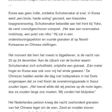
Korea was geen Indië, ontdekte Schuitemaker al snel. In Korea
werd „een brute, harde oorlog” gevoerd, een klassieke
loopgravenoorlog. Schuitemaker belandde aan het front bij Yoke,
de verst vooruitgeschoven voorpost. „Het was een overmaatse
molshoop, een puist van niks.” Hij zat in een
ondersteuningspeloton en vuurde granaten af op Noord-
Koreaanse en Chinese stellingen.
Het moment dat hem het meest is bijgebleven, is de nacht van
23 op 24 december. Aan de zijkant van de bunker waarin
Schuitemaker zich schuilhield, ontplofte een granaat. „Eén meter
hoger en Korea was ook voor mij het einde geweest.” De
Chinezen hadden eerder die dag met luidsprekers in het Duits
omgeroepen dat ze met Kerst de overwinningsparade in Seoul
zouden lopen. „Het toeval wilde dat wij precies op de route lagen,
dus ze zouden langs ons moeten. Wij vonden het blufpoker.”
Het Nederlandse peloton kreeg die nacht zeshonderd granaten
van het Chinese leger om de oren. Zand en modder stoven