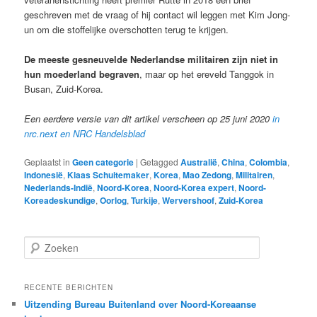
geschreven met de vraag of hij contact wil leggen met Kim Jong-
un om die stoffelijke overschotten terug te krijgen.
De meeste gesneuvelde Nederlandse militairen zijn niet in
hun moederland begraven
, maar op het ereveld Tanggok in
Busan, Zuid-Korea.
Een eerdere versie van dit artikel verscheen op 25 juni 2020
in
nrc.next en NRC Handelsblad
Geplaatst in
Geen categorie
|
Getagged
Australië
,
China
,
Colombia
,
Indonesië
,
Klaas Schuitemaker
,
Korea
,
Mao Zedong
,
Militairen
,
Nederlands-Indië
,
Noord-Korea
,
Noord-Korea expert
,
Noord-
Koreadeskundige
,
Oorlog
,
Turkije
,
Wervershoof
,
Zuid-Korea
Z
o
e
k
RECENTE BERICHTEN
e
Uitzending Bureau Buitenland over Noord-Koreaanse
n