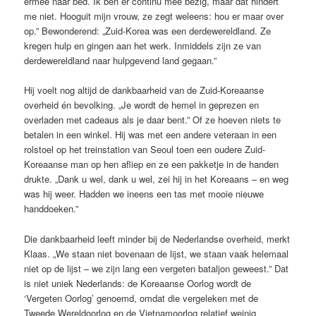
ermee naar bed. Ik ben er continu mee bezig, maar dat hindert
me niet. Hooguit mijn vrouw, ze zegt weleens: hou er maar over
op.” Bewonderend: „Zuid-Korea was een derdewereldland. Ze
kregen hulp en gingen aan het werk. Inmiddels zijn ze van
derdewereldland naar hulpgevend land gegaan.”
Hij voelt nog altijd de dankbaarheid van de Zuid-Koreaanse
overheid én bevolking. „Je wordt de hemel in geprezen en
overladen met cadeaus als je daar bent.” Of ze hoeven niets te
betalen in een winkel. Hij was met een andere veteraan in een
rolstoel op het treinstation van Seoul toen een oudere Zuid-
Koreaanse man op hen afliep en ze een pakketje in de handen
drukte. „Dank u wel, dank u wel, zei hij in het Koreaans – en weg
was hij weer. Hadden we ineens een tas met mooie nieuwe
handdoeken.”
Die dankbaarheid leeft minder bij de Nederlandse overheid, merkt
Klaas. „We staan niet bovenaan de lijst, we staan vaak helemaal
niet op de lijst – we zijn lang een vergeten bataljon geweest.” Dat
is niet uniek Nederlands: de Koreaanse Oorlog wordt de
‘Vergeten Oorlog’ genoemd, omdat die vergeleken met de
Tweede Wereldoorlog en de Vietnamoorlog relatief weinig