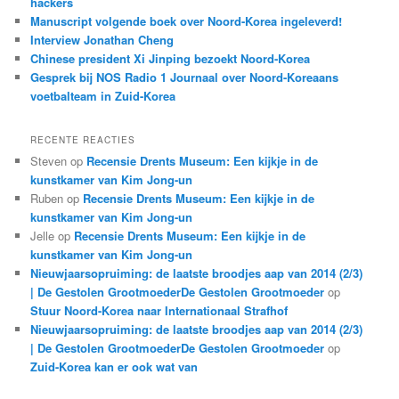
hackers
Manuscript volgende boek over Noord-Korea ingeleverd!
Interview Jonathan Cheng
Chinese president Xi Jinping bezoekt Noord-Korea
Gesprek bij NOS Radio 1 Journaal over Noord-Koreaans
voetbalteam in Zuid-Korea
RECENTE REACTIES
Steven
op
Recensie Drents Museum: Een kijkje in de
kunstkamer van Kim Jong-un
Ruben
op
Recensie Drents Museum: Een kijkje in de
kunstkamer van Kim Jong-un
Jelle
op
Recensie Drents Museum: Een kijkje in de
kunstkamer van Kim Jong-un
Nieuwjaarsopruiming: de laatste broodjes aap van 2014 (2/3)
| De Gestolen GrootmoederDe Gestolen Grootmoeder
op
Stuur Noord-Korea naar Internationaal Strafhof
Nieuwjaarsopruiming: de laatste broodjes aap van 2014 (2/3)
| De Gestolen GrootmoederDe Gestolen Grootmoeder
op
Zuid-Korea kan er ook wat van