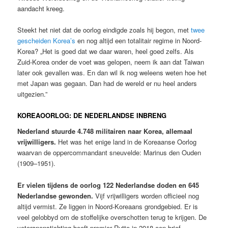
aandacht kreeg.
Steekt het niet dat de oorlog eindigde zoals hij begon, met
twee
gescheiden Korea’s
en nog altijd een totalitair regime in Noord-
Korea? „Het is goed dat we daar waren, heel goed zelfs. Als
Zuid-Korea onder de voet was gelopen, neem ik aan dat Taiwan
later ook gevallen was. En dan wil ik nog weleens weten hoe het
met Japan was gegaan. Dan had de wereld er nu heel anders
uitgezien.”
KOREAOORLOG: DE NEDERLANDSE INBRENG
Nederland stuurde 4.748 militairen naar Korea, allemaal
vrijwilligers.
Het was het enige land in de Koreaanse Oorlog
waarvan de oppercommandant sneuvelde: Marinus den Ouden
(1909–1951).
Er vielen tijdens de oorlog 122 Nederlandse doden en 645
Nederlandse gewonden.
Vijf vrijwilligers worden officieel nog
altijd vermist. Ze liggen in Noord-Koreaans grondgebied. Er is
veel gelobbyd om de stoffelijke overschotten terug te krijgen. De
veteranenstichting heeft premier Rutte in 2018 een brief