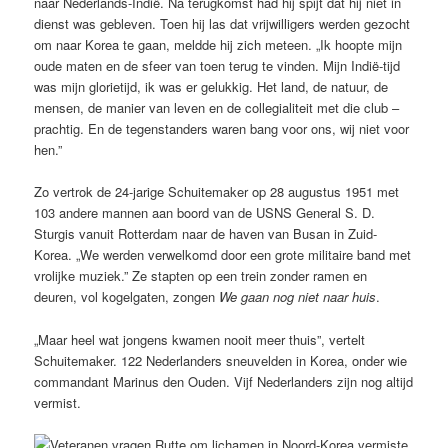
naar Nederlands-Indië. Na terugkomst had hij spijt dat hij niet in
dienst was gebleven. Toen hij las dat vrijwilligers werden gezocht
om naar Korea te gaan, meldde hij zich meteen. „Ik hoopte mijn
oude maten en de sfeer van toen terug te vinden. Mijn Indië-tijd
was mijn glorietijd, ik was er gelukkig. Het land, de natuur, de
mensen, de manier van leven en de collegialiteit met die club –
prachtig. En de tegenstanders waren bang voor ons, wij niet voor
hen.”
Zo vertrok de 24-jarige Schuitemaker op 28 augustus 1951 met
103 andere mannen aan boord van de USNS General S. D.
Sturgis vanuit Rotterdam naar de haven van Busan in Zuid-
Korea. „We werden verwelkomd door een grote militaire band met
vrolijke muziek.” Ze stapten op een trein zonder ramen en
deuren, vol kogelgaten, zongen
We gaan nog niet naar huis
.
„Maar heel wat jongens kwamen nooit meer thuis”, vertelt
Schuitemaker. 122 Nederlanders sneuvelden in Korea, onder wie
commandant Marinus den Ouden. Vijf Nederlanders zijn nog altijd
vermist.