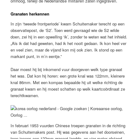
omhoog, terwijl de Nederlandse militairen zaten ingegraven.
Granaten herkennen
In zijn ‘tweede frontperiode’ kwam Schuitemaker terecht op een
observatiepost, de ‘S2’. Toen werd gevraagd wie de S2 wilde
doen, zei hij in een opwelling ‘ik’, zonder te weten wat het inhield.
„Als ik dat had geweten, had ik het nooit gedaan. Ik kon heel ver
en veel zien, maar de vijand kon mij ook zien. Ik stond op een
markant punt, in m’n eentje.”
Daar moest hij bij inkomend vuur doorgeven welk type granaat
het was. Dat kon hij horen: een grote knal was 122mm, kleinere
knal 86mm. Met een kompas bepaalde hij uit welke richting de
granaat kwam en hij moest schatten op welk kaartcoördinaat ze
terechtkwamen.
In februari 1953 vuurden Chinese troepen granaten in de richting
van Schuitemakers post. Hij was gegevens aan het doorseinen,
toen ineens een 122mm-granaat landde, op vier meter afstand.