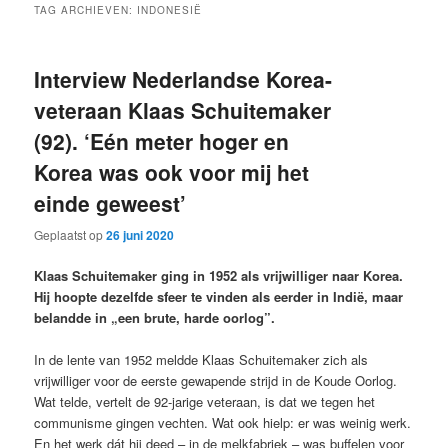
TAG ARCHIEVEN:
INDONESIË
Interview Nederlandse Korea-
veteraan Klaas Schuitemaker
(92). ‘Eén meter hoger en
Korea was ook voor mij het
einde geweest’
Geplaatst op
26 juni 2020
Klaas Schuitemaker ging in 1952 als vrijwilliger naar Korea.
Hij hoopte dezelfde sfeer te vinden als eerder in Indië, maar
belandde in „een brute, harde oorlog”.
In de lente van 1952 meldde Klaas Schuitemaker zich als
vrijwilliger voor de eerste gewapende strijd in de Koude Oorlog.
Wat telde, vertelt de 92-jarige veteraan, is dat we tegen het
communisme gingen vechten. Wat ook hielp: er was weinig werk.
En het werk dát hij deed – in de melkfabriek – was buffelen voor