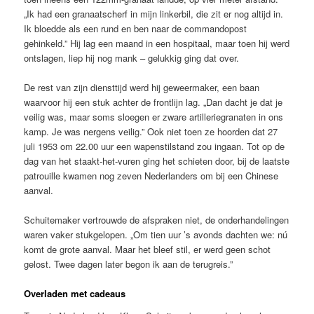
„Ik had een granaatscherf in mijn linkerbil, die zit er nog altijd in.
Ik bloedde als een rund en ben naar de commandopost
gehinkeld.” Hij lag een maand in een hospitaal, maar toen hij werd
ontslagen, liep hij nog mank – gelukkig ging dat over.
De rest van zijn diensttijd werd hij geweermaker, een baan
waarvoor hij een stuk achter de frontlijn lag. „Dan dacht je dat je
veilig was, maar soms sloegen er zware artilleriegranaten in ons
kamp. Je was nergens veilig.” Ook niet toen ze hoorden dat 27
juli 1953 om 22.00 uur een wapenstilstand zou ingaan. Tot op de
dag van het staakt-het-vuren ging het schieten door, bij de laatste
patrouille kwamen nog zeven Nederlanders om bij een Chinese
aanval.
Schuitemaker vertrouwde de afspraken niet, de onderhandelingen
waren vaker stukgelopen. „Om tien uur ’s avonds dachten we: nú
komt de grote aanval. Maar het bleef stil, er werd geen schot
gelost. Twee dagen later begon ik aan de terugreis.”
Overladen met cadeaus