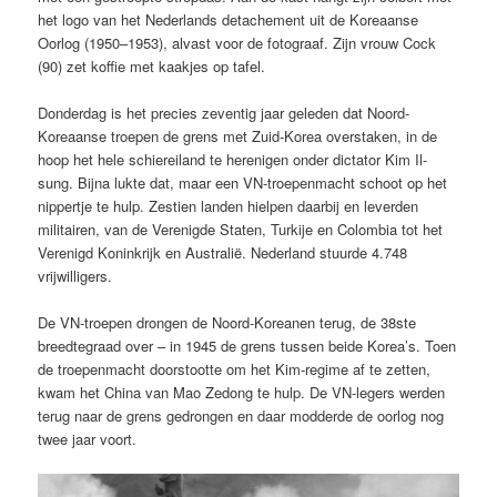
het logo van het Nederlands detachement uit de Koreaanse
Oorlog (1950–1953), alvast voor de fotograaf. Zijn vrouw Cock
(90) zet koffie met kaakjes op tafel.
Donderdag is het precies zeventig jaar geleden dat Noord-
Koreaanse troepen de grens met Zuid-Korea overstaken, in de
hoop het hele schiereiland te herenigen onder dictator Kim Il-
sung. Bijna lukte dat, maar een VN-troepenmacht schoot op het
nippertje te hulp. Zestien landen hielpen daarbij en leverden
militairen, van de Verenigde Staten, Turkije en Colombia tot het
Verenigd Koninkrijk en Australië. Nederland stuurde 4.748
vrijwilligers.
De VN-troepen drongen de Noord-Koreanen terug, de 38ste
breedtegraad over – in 1945 de grens tussen beide Korea’s. Toen
de troepenmacht doorstootte om het Kim-regime af te zetten,
kwam het China van Mao Zedong te hulp. De VN-legers werden
terug naar de grens gedrongen en daar modderde de oorlog nog
twee jaar voort.