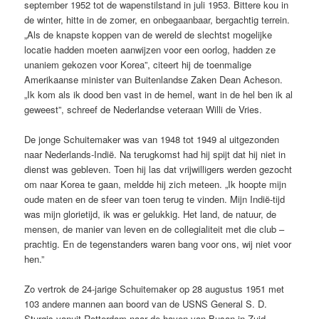
september 1952 tot de wapenstilstand in juli 1953. Bittere kou in
de winter, hitte in de zomer, en onbegaanbaar, bergachtig terrein.
„Als de knapste koppen van de wereld de slechtst mogelijke
locatie hadden moeten aanwijzen voor een oorlog, hadden ze
unaniem gekozen voor Korea”, citeert hij de toenmalige
Amerikaanse minister van Buitenlandse Zaken Dean Acheson.
„Ik kom als ik dood ben vast in de hemel, want in de hel ben ik al
geweest”, schreef de Nederlandse veteraan Willi de Vries.
De jonge Schuitemaker was van 1948 tot 1949 al uitgezonden
naar Nederlands-Indië. Na terugkomst had hij spijt dat hij niet in
dienst was gebleven. Toen hij las dat vrijwilligers werden gezocht
om naar Korea te gaan, meldde hij zich meteen. „Ik hoopte mijn
oude maten en de sfeer van toen terug te vinden. Mijn Indië-tijd
was mijn glorietijd, ik was er gelukkig. Het land, de natuur, de
mensen, de manier van leven en de collegialiteit met die club –
prachtig. En de tegenstanders waren bang voor ons, wij niet voor
hen.”
Zo vertrok de 24-jarige Schuitemaker op 28 augustus 1951 met
103 andere mannen aan boord van de USNS General S. D.
Sturgis vanuit Rotterdam naar de haven van Busan in Zuid-