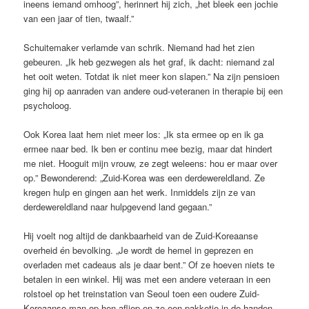
ineens iemand omhoog”, herinnert hij zich, „het bleek een jochie
van een jaar of tien, twaalf.”
Schuitemaker verlamde van schrik. Niemand had het zien
gebeuren. „Ik heb gezwegen als het graf, ik dacht: niemand zal
het ooit weten. Totdat ik niet meer kon slapen.” Na zijn pensioen
ging hij op aanraden van andere oud-veteranen in therapie bij een
psycholoog.
Ook Korea laat hem niet meer los: „Ik sta ermee op en ik ga
ermee naar bed. Ik ben er continu mee bezig, maar dat hindert
me niet. Hooguit mijn vrouw, ze zegt weleens: hou er maar over
op.” Bewonderend: „Zuid-Korea was een derdewereldland. Ze
kregen hulp en gingen aan het werk. Inmiddels zijn ze van
derdewereldland naar hulpgevend land gegaan.”
Hij voelt nog altijd de dankbaarheid van de Zuid-Koreaanse
overheid én bevolking. „Je wordt de hemel in geprezen en
overladen met cadeaus als je daar bent.” Of ze hoeven niets te
betalen in een winkel. Hij was met een andere veteraan in een
rolstoel op het treinstation van Seoul toen een oudere Zuid-
Koreaanse man op hen afliep en ze een pakketje in de handen