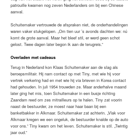
patrouille kwamen nog zeven Nederlanders om bij een Chinese
aanval.
Schuitemaker vertrouwde de afspraken niet, de onderhandelingen
waren vaker stukgelopen. „Om tien uur ’s avonds dachten we: nú
komt de grote aanval. Maar het bleef stil, er werd geen schot
gelost. Twee dagen later begon ik aan de terugreis.”
Overladen met cadeaus
Terug in Nederland kon Klaas Schuitemaker aan de slag als
beroepsmilitair. Hij nam contact op met Tiny, met wie hij voor
vertrek verkering had en met wie hij via brieven in Korea contact
had gehouden. In juli 1954 trouwden ze. Maar anderhalve maand
later ging het mis, toen Schuitemaker in een busje richting
Zaandam reed om zes mitrailleurs op te halen. Tiny zat voorin
naast de bestuurder, ze moest naar haar baan bij een
banketbakker in Alkmaar. Schuitemaker zat achterin. „Vlak voor
Alkmaar kregen we een ongeluk, de bestuurder knalde op de auto
voor ons.” Tiny kwam om het leven. Schuitemaker is stil. „Twintig
jaar oud.”