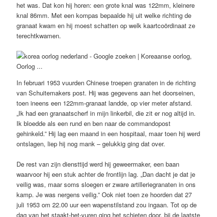
het was. Dat kon hij horen: een grote knal was 122mm, kleinere
knal 86mm. Met een kompas bepaalde hij uit welke richting de
granaat kwam en hij moest schatten op welk kaartcoördinaat ze
terechtkwamen.
In februari 1953 vuurden Chinese troepen granaten in de richting
van Schuitemakers post. Hij was gegevens aan het doorseinen,
toen ineens een 122mm-granaat landde, op vier meter afstand.
„Ik had een granaatscherf in mijn linkerbil, die zit er nog altijd in.
Ik bloedde als een rund en ben naar de commandopost
gehinkeld.” Hij lag een maand in een hospitaal, maar toen hij werd
ontslagen, liep hij nog mank – gelukkig ging dat over.
De rest van zijn diensttijd werd hij geweermaker, een baan
waarvoor hij een stuk achter de frontlijn lag. „Dan dacht je dat je
veilig was, maar soms sloegen er zware artilleriegranaten in ons
kamp. Je was nergens veilig.” Ook niet toen ze hoorden dat 27
juli 1953 om 22.00 uur een wapenstilstand zou ingaan. Tot op de
dag van het staakt-het-vuren ging het schieten door, bij de laatste