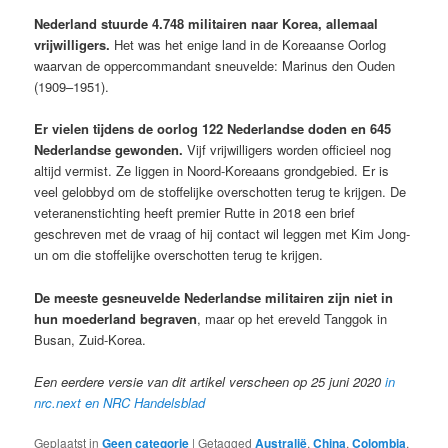
Nederland stuurde 4.748 militairen naar Korea, allemaal
vrijwilligers.
Het was het enige land in de Koreaanse Oorlog
waarvan de oppercommandant sneuvelde: Marinus den Ouden
(1909–1951).
Er vielen tijdens de oorlog 122 Nederlandse doden en 645
Nederlandse gewonden.
Vijf vrijwilligers worden officieel nog
altijd vermist. Ze liggen in Noord-Koreaans grondgebied. Er is
veel gelobbyd om de stoffelijke overschotten terug te krijgen. De
veteranenstichting heeft premier Rutte in 2018 een brief
geschreven met de vraag of hij contact wil leggen met Kim Jong-
un om die stoffelijke overschotten terug te krijgen.
De meeste gesneuvelde Nederlandse militairen zijn niet in
hun moederland begraven
, maar op het ereveld Tanggok in
Busan, Zuid-Korea.
Een eerdere versie van dit artikel verscheen op 25 juni 2020
in
nrc.next en NRC Handelsblad
Geplaatst in
Geen categorie
|
Getagged
Australië
,
China
,
Colombia
,