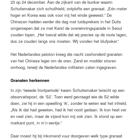
23 op 24 december. Aan de zijkant van de bunker waarin
Schuitemaker zich schuilhield, ontplofte een granaat. „Eén meter
hoger en Korea was ook voor mij het einde geweest.” De
Chinezen hadden eerder die dag met luidsprekers in het Duits
omgeroepen dat ze met Kerst de overwinningsparade in Seoul
zouden lopen. „Het toeval wilde dat wij precies op de route lagen,
dus ze zouden langs ons moeten. Wij vonden het blufpoker.”
Het Nederlandse peloton kreeg die nacht zeshonderd granaten
van het Chinese leger om de oren. Zand en modder stoven
omhoog, terwijl de Nederlandse militairen zaten ingegraven.
Granaten herkennen
In zijn ‘tweede frontperiode’ kwam Schuitemaker terecht op een
observatiepost, de ‘S2’. Toen werd gevraagd wie de S2 wilde
doen, zei hij in een opwelling ‘ik’, zonder te weten wat het inhield.
„Als ik dat had geweten, had ik het nooit gedaan. Ik kon heel ver
en veel zien, maar de vijand kon mij ook zien. Ik stond op een
markant punt, in m’n eentje.”
Daar moest hij bij inkomend vuur doorgeven welk type granaat