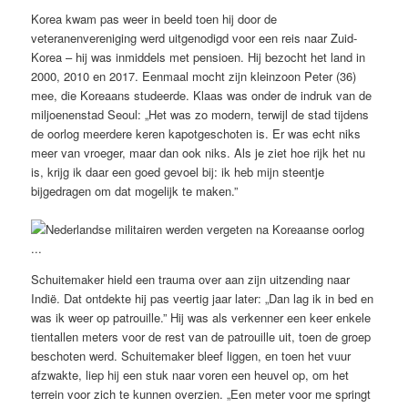
Korea kwam pas weer in beeld toen hij door de
veteranenvereniging werd uitgenodigd voor een reis naar Zuid-
Korea – hij was inmiddels met pensioen. Hij bezocht het land in
2000, 2010 en 2017. Eenmaal mocht zijn kleinzoon Peter (36)
mee, die Koreaans studeerde. Klaas was onder de indruk van de
miljoenenstad Seoul: „Het was zo modern, terwijl de stad tijdens
de oorlog meerdere keren kapotgeschoten is. Er was echt niks
meer van vroeger, maar dan ook niks. Als je ziet hoe rijk het nu
is, krijg ik daar een goed gevoel bij: ik heb mijn steentje
bijgedragen om dat mogelijk te maken.”
Schuitemaker hield een trauma over aan zijn uitzending naar
Indië. Dat ontdekte hij pas veertig jaar later: „Dan lag ik in bed en
was ik weer op patrouille.” Hij was als verkenner een keer enkele
tientallen meters voor de rest van de patrouille uit, toen de groep
beschoten werd. Schuitemaker bleef liggen, en toen het vuur
afzwakte, liep hij een stuk naar voren een heuvel op, om het
terrein voor zich te kunnen overzien. „Een meter voor me springt