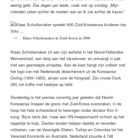
weinig geld. Zes dagen per week, vaak ook op zondag. „Mijn
vrienden zaten achter de meiden aan en ik zat achter de kazen.”
Klaas Schuitemaker in Zuid-Korea in 2000
Klaas Schuitemaker zit aan zijn eettafel in het Noord-Hollandse
Wervershoof, een dorp aan het IJsselmeer, en ontvangt in pak
met een gestreepte stropdas. Aan de kast hangt zijn colbert met
het logo van het Nederlands detachement uit de Koreaanse
Oorlog (1950–1953), alvast voor de fotograaf. Zijn vrouw Cock
(90) zet koffie met kaakjes op tafel.
Donderdag is het precies zeventig jaar geleden dat Noord-
Koreaanse troepen de grens met Zuid-Korea overstaken, in de
hoop het hele schiereiland te herenigen onder dictator Kim Il-
sung. Bijna lukte dat, maar een VN-troepenmacht schoot op het
nippertje te hulp. Zestien landen hielpen daarbij en leverden
militairen, van de Verenigde Staten, Turkije en Colombia tot het
Verenigd Koninkrijk en Australië. Nederland stuurde 4.748