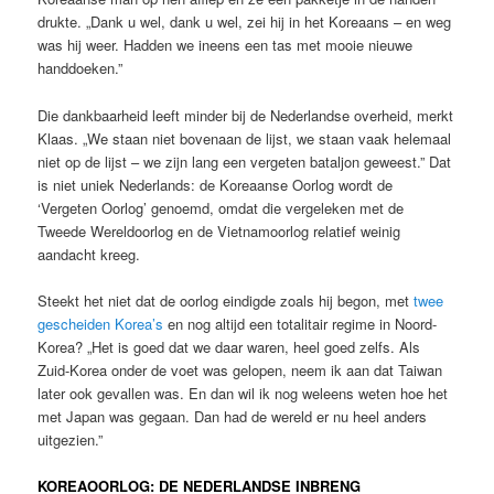
drukte. „Dank u wel, dank u wel, zei hij in het Koreaans – en weg
was hij weer. Hadden we ineens een tas met mooie nieuwe
handdoeken.”
Die dankbaarheid leeft minder bij de Nederlandse overheid, merkt
Klaas. „We staan niet bovenaan de lijst, we staan vaak helemaal
niet op de lijst – we zijn lang een vergeten bataljon geweest.” Dat
is niet uniek Nederlands: de Koreaanse Oorlog wordt de
‘Vergeten Oorlog’ genoemd, omdat die vergeleken met de
Tweede Wereldoorlog en de Vietnamoorlog relatief weinig
aandacht kreeg.
Steekt het niet dat de oorlog eindigde zoals hij begon, met
twee
gescheiden Korea’s
en nog altijd een totalitair regime in Noord-
Korea? „Het is goed dat we daar waren, heel goed zelfs. Als
Zuid-Korea onder de voet was gelopen, neem ik aan dat Taiwan
later ook gevallen was. En dan wil ik nog weleens weten hoe het
met Japan was gegaan. Dan had de wereld er nu heel anders
uitgezien.”
KOREAOORLOG: DE NEDERLANDSE INBRENG