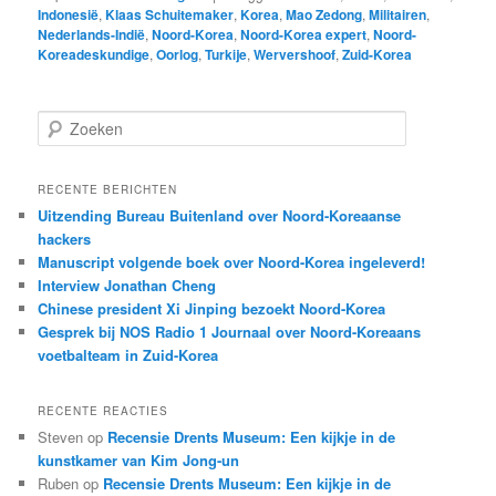
Indonesië
,
Klaas Schuitemaker
,
Korea
,
Mao Zedong
,
Militairen
,
Nederlands-Indië
,
Noord-Korea
,
Noord-Korea expert
,
Noord-
Koreadeskundige
,
Oorlog
,
Turkije
,
Wervershoof
,
Zuid-Korea
Z
o
e
k
RECENTE BERICHTEN
e
Uitzending Bureau Buitenland over Noord-Koreaanse
n
hackers
Manuscript volgende boek over Noord-Korea ingeleverd!
Interview Jonathan Cheng
Chinese president Xi Jinping bezoekt Noord-Korea
Gesprek bij NOS Radio 1 Journaal over Noord-Koreaans
voetbalteam in Zuid-Korea
RECENTE REACTIES
Steven
op
Recensie Drents Museum: Een kijkje in de
kunstkamer van Kim Jong-un
Ruben
op
Recensie Drents Museum: Een kijkje in de