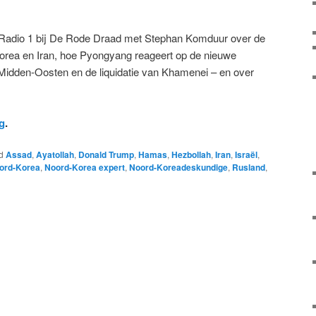
Radio 1 bij De Rode Draad met Stephan Komduur over de
rea en Iran, hoe Pyongyang reageert op de nieuwe
 Midden-Oosten en de liquidatie van Khamenei – en over
g
.
d
Assad
,
Ayatollah
,
Donald Trump
,
Hamas
,
Hezbollah
,
Iran
,
Israël
,
ord-Korea
,
Noord-Korea expert
,
Noord-Koreadeskundige
,
Rusland
,