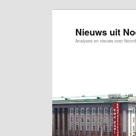
Spring
Spring
naar
naar
de
de
Nieuws uit N
primaire
secundaire
Analyses en nieuws over Noord
inhoud
inhoud