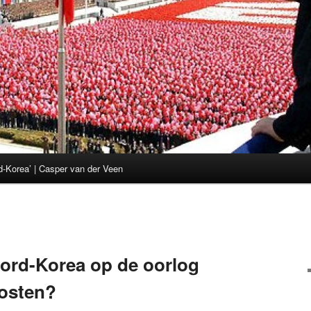
d-Korea’ | Casper van der Veen
ord-Korea op de oorlog
Oosten?