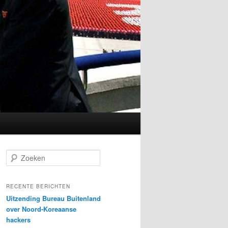
Z
o
e
k
RECENTE BERICHTEN
e
Uitzending Bureau Buitenland
n
over Noord-Koreaanse
hackers