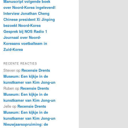
Manuscript volgende boek
over Noord-Korea ingeleverd!
Interview Jonathan Cheng
Chinese president Xi Jinping
bezoekt Noord-Korea
Gesprek bij NOS Radio 1
Journaal over Noord-
Koreaans voetbalteam in
Zuid-Korea
RECENTE REACTIES
Steven
op
Recensie Drents
Museum: Een kijkje in de
kunstkamer van Kim Jong-un
Ruben
op
Recensie Drents
Museum: Een kijkje in de
kunstkamer van Kim Jong-un
Jelle
op
Recensie Drents
Museum: Een kijkje in de
kunstkamer van Kim Jong-un
Nieuwjaarsopruiming: de