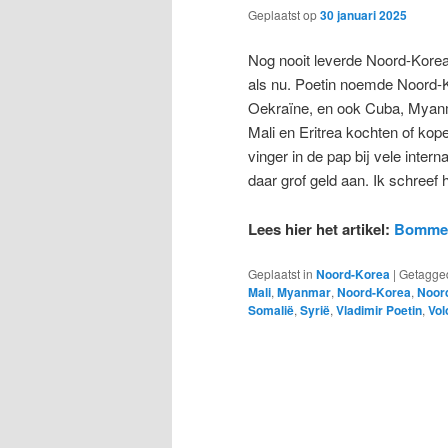
Geplaatst op
30 januari 2025
Nog nooit leverde Noord-Korea 
als nu. Poetin noemde Noord-K
Oekraïne, en ook Cuba, Myanma
Mali en Eritrea kochten of ko
vinger in de pap bij vele inter
daar grof geld aan. Ik schreef 
Lees hier het artikel:
Bommen,
Geplaatst in
Noord-Korea
|
Getagge
Mali
,
Myanmar
,
Noord-Korea
,
Noor
Somalië
,
Syrië
,
Vladimir Poetin
,
Vol