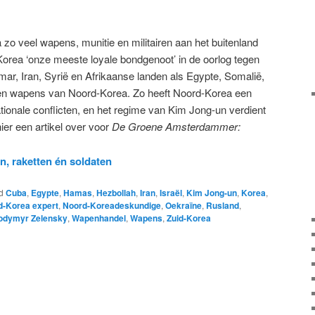
zo veel wapens, munitie en militairen aan het buitenland
orea ‘onze meeste loyale bondgenoot’ in de oorlog tegen
r, Iran, Syrië en Afrikaanse landen als Egypte, Somalië,
pen wapens van Noord-Korea. Zo heeft Noord-Korea een
nationale conflicten, en het regime van Kim Jong-un verdient
hier een artikel over voor
De Groene Amsterdammer:
 raketten én soldaten
d
Cuba
,
Egypte
,
Hamas
,
Hezbollah
,
Iran
,
Israël
,
Kim Jong-un
,
Korea
,
d-Korea expert
,
Noord-Koreadeskundige
,
Oekraïne
,
Rusland
,
odymyr Zelensky
,
Wapenhandel
,
Wapens
,
Zuid-Korea