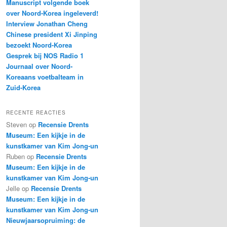
Manuscript volgende boek
over Noord-Korea ingeleverd!
Interview Jonathan Cheng
Chinese president Xi Jinping
bezoekt Noord-Korea
Gesprek bij NOS Radio 1
Journaal over Noord-
Koreaans voetbalteam in
Zuid-Korea
RECENTE REACTIES
Steven
op
Recensie Drents
Museum: Een kijkje in de
kunstkamer van Kim Jong-un
Ruben
op
Recensie Drents
Museum: Een kijkje in de
kunstkamer van Kim Jong-un
Jelle
op
Recensie Drents
Museum: Een kijkje in de
kunstkamer van Kim Jong-un
Nieuwjaarsopruiming: de