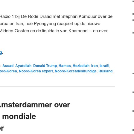
Radio 1 bij De Rode Draad met Stephan Komduur over de
rea en Iran, hoe Pyongyang reageert op de nieuwe
 Midden-Oosten en de liquidatie van Khamenei – en over
g
.
d
Assad
,
Ayatollah
,
Donald Trump
,
Hamas
,
Hezbollah
,
Iran
,
Israël
,
ord-Korea
,
Noord-Korea expert
,
Noord-Koreadeskundige
,
Rusland
,
 Amsterdammer over
 mondiale
r