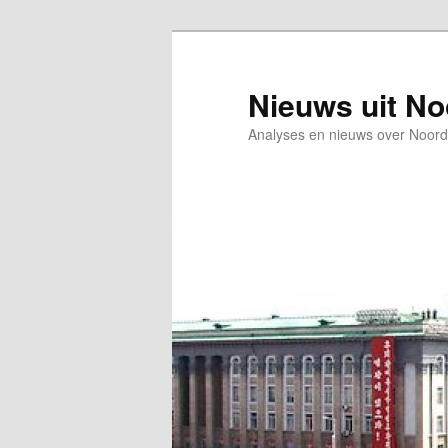
Spring
Spring
naar
naar
de
de
Nieuws uit N
primaire
secundaire
Analyses en nieuws over Noord
inhoud
inhoud