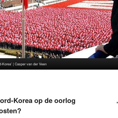
d-Korea’ | Casper van der Veen
ord-Korea op de oorlog
Oosten?