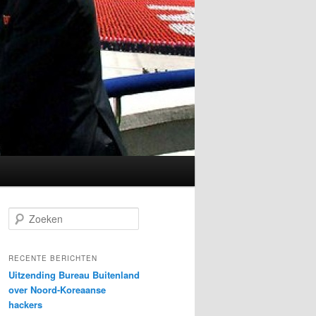
Z
o
e
k
RECENTE BERICHTEN
e
Uitzending Bureau Buitenland
n
over Noord-Koreaanse
hackers