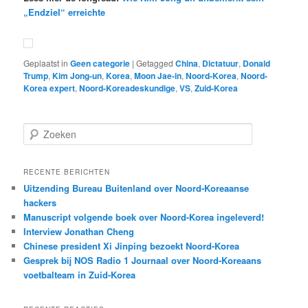
„Endziel“ erreichte
Geplaatst in
Geen categorie
|
Getagged
China
,
Dictatuur
,
Donald
Trump
,
Kim Jong-un
,
Korea
,
Moon Jae-in
,
Noord-Korea
,
Noord-
Korea expert
,
Noord-Koreadeskundige
,
VS
,
Zuid-Korea
Z
o
e
k
RECENTE BERICHTEN
e
Uitzending Bureau Buitenland over Noord-Koreaanse
n
hackers
Manuscript volgende boek over Noord-Korea ingeleverd!
Interview Jonathan Cheng
Chinese president Xi Jinping bezoekt Noord-Korea
Gesprek bij NOS Radio 1 Journaal over Noord-Koreaans
voetbalteam in Zuid-Korea