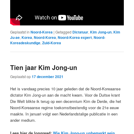
Geplaatst in
Noord-Korea
|
Getagged
Dictatuur
,
Kim Jong-un
,
Kim
Ju-ae
,
Korea
,
Noord-Korea
,
Noord-Korea expert
,
Noord-
Koreadeskundige
,
Zuid-Korea
Tien jaar Kim Jong-un
Geplaatst op
17 december 2021
Het is vandaag precies 10 jaar geleden dat de Noord-Koreaanse
dictator Kim Jong-un aan de macht kwam. Voor de Duitse krant
Die Welt blikte ik terug op een decennium Kim de Derde, die het
Noord-Koreaanse regime toekomstbestendig voor de 21e eeuw
maakte. In januari volgt een Nederlandstalige publicatie in een
ander medium.
Lees hier de longread:
Wie Kim Jong-un unbemerkt sein