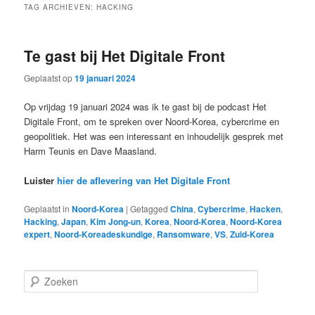
TAG ARCHIEVEN:
HACKING
Te gast bij Het Digitale Front
Geplaatst op
19 januari 2024
Op vrijdag 19 januari 2024 was ik te gast bij de podcast Het
Digitale Front, om te spreken over Noord-Korea, cybercrime en
geopolitiek. Het was een interessant en inhoudelijk gesprek met
Harm Teunis en Dave Maasland.
Luister
hier de aflevering van Het Digitale Front
Geplaatst in
Noord-Korea
|
Getagged
China
,
Cybercrime
,
Hacken
,
Hacking
,
Japan
,
Kim Jong-un
,
Korea
,
Noord-Korea
,
Noord-Korea
expert
,
Noord-Koreadeskundige
,
Ransomware
,
VS
,
Zuid-Korea
Z
o
e