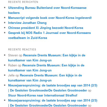
k
RECENTE BERICHTEN
e
Uitzending Bureau Buitenland over Noord-Koreaanse
n
hackers
Manuscript volgende boek over Noord-Korea ingeleverd!
Interview Jonathan Cheng
Chinese president Xi Jinping bezoekt Noord-Korea
Gesprek bij NOS Radio 1 Journaal over Noord-Koreaans
voetbalteam in Zuid-Korea
RECENTE REACTIES
Steven
op
Recensie Drents Museum: Een kijkje in de
kunstkamer van Kim Jong-un
Ruben
op
Recensie Drents Museum: Een kijkje in de
kunstkamer van Kim Jong-un
Jelle
op
Recensie Drents Museum: Een kijkje in de
kunstkamer van Kim Jong-un
Nieuwjaarsopruiming: de laatste broodjes aap van 2014 (2/3)
| De Gestolen GrootmoederDe Gestolen Grootmoeder
op
Stuur Noord-Korea naar Internationaal Strafhof
Nieuwjaarsopruiming: de laatste broodjes aap van 2014 (2/3)
| De Gestolen GrootmoederDe Gestolen Grootmoeder
op