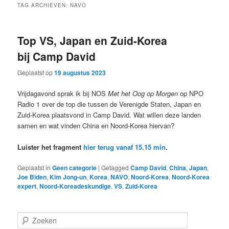
TAG ARCHIEVEN:
NAVO
Top VS, Japan en Zuid-Korea
bij Camp David
Geplaatst op
19 augustus 2023
Vrijdagavond sprak ik bij NOS
Met het Oog op Morgen
op NPO
Radio 1 over de top die tussen de Verenigde Staten, Japan en
Zuid-Korea plaatsvond in Camp David. Wat willen deze landen
samen en wat vinden China en Noord-Korea hiervan?
Luister het fragment
hier terug vanaf 15.15 min
.
Geplaatst in
Geen categorie
|
Getagged
Camp David
,
China
,
Japan
,
Joe Biden
,
Kim Jong-un
,
Korea
,
NAVO
,
Noord-Korea
,
Noord-Korea
expert
,
Noord-Koreadeskundige
,
VS
,
Zuid-Korea
Z
o