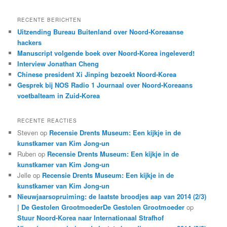
e
k
RECENTE BERICHTEN
e
Uitzending Bureau Buitenland over Noord-Koreaanse
n
hackers
Manuscript volgende boek over Noord-Korea ingeleverd!
Interview Jonathan Cheng
Chinese president Xi Jinping bezoekt Noord-Korea
Gesprek bij NOS Radio 1 Journaal over Noord-Koreaans
voetbalteam in Zuid-Korea
RECENTE REACTIES
Steven
op
Recensie Drents Museum: Een kijkje in de
kunstkamer van Kim Jong-un
Ruben
op
Recensie Drents Museum: Een kijkje in de
kunstkamer van Kim Jong-un
Jelle
op
Recensie Drents Museum: Een kijkje in de
kunstkamer van Kim Jong-un
Nieuwjaarsopruiming: de laatste broodjes aap van 2014 (2/3)
| De Gestolen GrootmoederDe Gestolen Grootmoeder
op
Stuur Noord-Korea naar Internationaal Strafhof