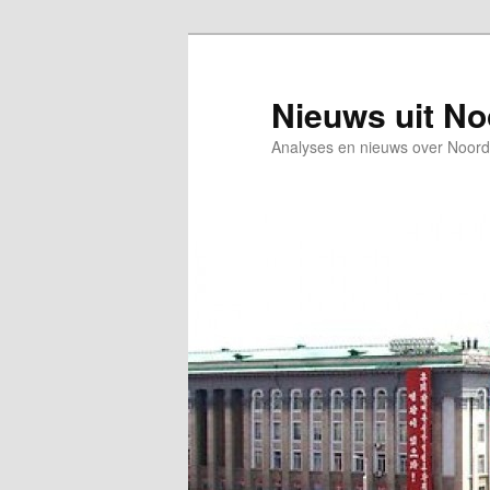
Spring
Spring
naar
naar
de
de
Nieuws uit N
primaire
secundaire
Analyses en nieuws over Noord
inhoud
inhoud