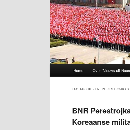
Hoofdmenu
Home
Over ‘Nieuws uit Noor
TAG ARCHIEVEN:
PERESTROJKAS
BNR Perestrojka
Koreaanse milita