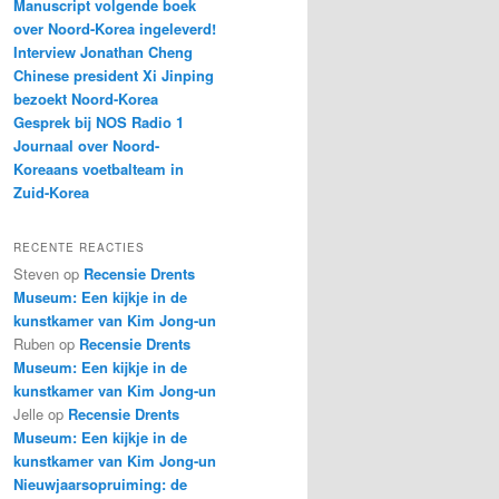
Manuscript volgende boek
over Noord-Korea ingeleverd!
Interview Jonathan Cheng
Chinese president Xi Jinping
bezoekt Noord-Korea
Gesprek bij NOS Radio 1
Journaal over Noord-
Koreaans voetbalteam in
Zuid-Korea
RECENTE REACTIES
Steven
op
Recensie Drents
Museum: Een kijkje in de
kunstkamer van Kim Jong-un
Ruben
op
Recensie Drents
Museum: Een kijkje in de
kunstkamer van Kim Jong-un
Jelle
op
Recensie Drents
Museum: Een kijkje in de
kunstkamer van Kim Jong-un
Nieuwjaarsopruiming: de