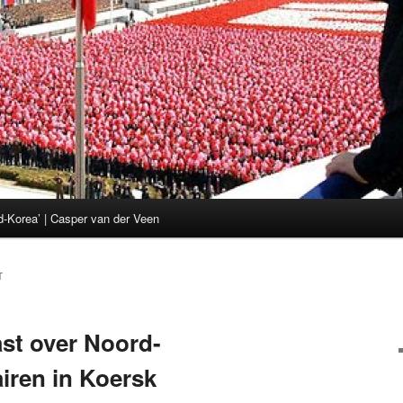
d-Korea’ | Casper van der Veen
T
st over Noord-
iren in Koersk