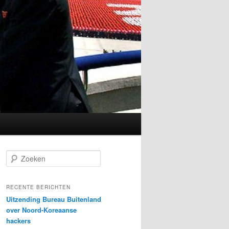
Z
o
e
k
RECENTE BERICHTEN
e
Uitzending Bureau Buitenland
n
over Noord-Koreaanse
hackers