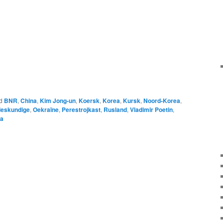
d
BNR
,
China
,
Kim Jong-un
,
Koersk
,
Korea
,
Kursk
,
Noord-Korea
,
eskundige
,
Oekraïne
,
Perestrojkast
,
Rusland
,
Vladimir Poetin
,
ea