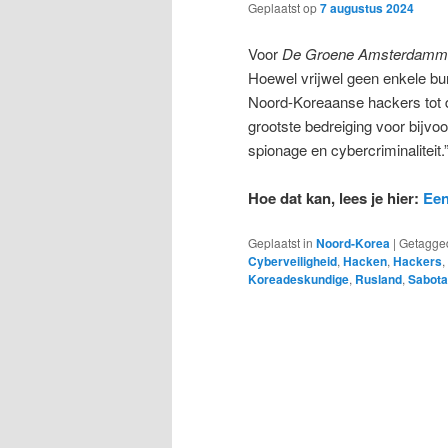
Geplaatst op
7 augustus 2024
Voor
De Groene Amsterdamm
Hoewel vrijwel geen enkele burg
Noord-Koreaanse hackers tot d
grootste bedreiging voor bijvo
spionage en cybercriminaliteit
Hoe dat kan, lees je hier:
Een
Geplaatst in
Noord-Korea
|
Getagge
Cyberveiligheid
,
Hacken
,
Hackers
,
Koreadeskundige
,
Rusland
,
Sabot