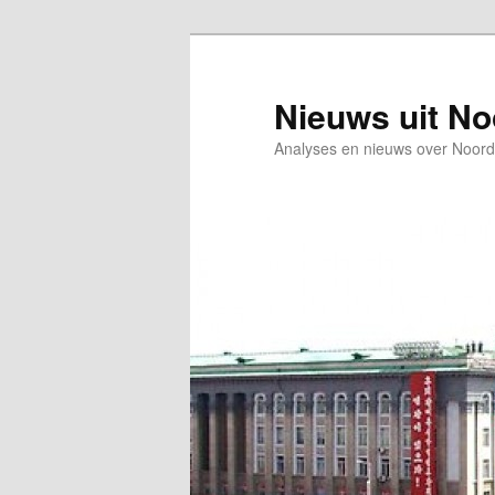
Spring
Spring
naar
naar
de
de
Nieuws uit N
primaire
secundaire
Analyses en nieuws over Noord
inhoud
inhoud