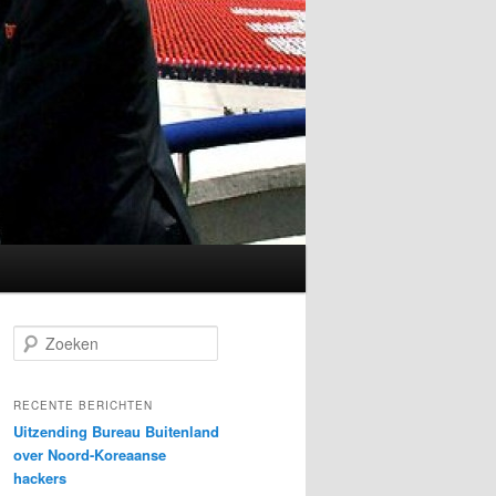
Z
o
e
k
RECENTE BERICHTEN
e
Uitzending Bureau Buitenland
n
over Noord-Koreaanse
hackers