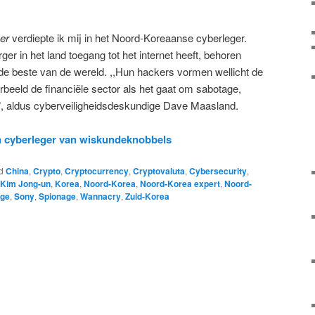
er
verdiepte ik mij in het Noord-Koreaanse cyberleger.
er in het land toegang tot het internet heeft, behoren
e beste van de wereld. ,,Hun hackers vormen wellicht de
orbeeld de financiële sector als het gaat om sabotage,
.”, aldus cyberveiligheidsdeskundige Dave Maasland.
 cyberleger van wiskundeknobbels
d
China
,
Crypto
,
Cryptocurrency
,
Cryptovaluta
,
Cybersecurity
,
Kim Jong-un
,
Korea
,
Noord-Korea
,
Noord-Korea expert
,
Noord-
age
,
Sony
,
Spionage
,
Wannacry
,
Zuid-Korea