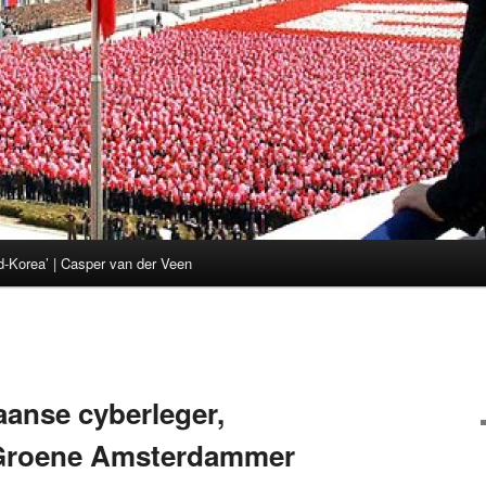
d-Korea’ | Casper van der Veen
anse cyberleger,
 Groene Amsterdammer