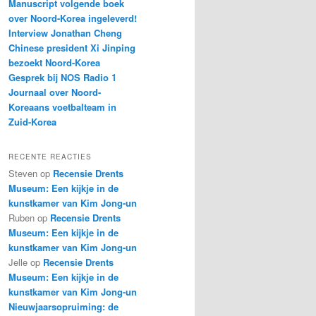
Manuscript volgende boek
over Noord-Korea ingeleverd!
Interview Jonathan Cheng
Chinese president Xi Jinping
bezoekt Noord-Korea
Gesprek bij NOS Radio 1
Journaal over Noord-
Koreaans voetbalteam in
Zuid-Korea
RECENTE REACTIES
Steven
op
Recensie Drents
Museum: Een kijkje in de
kunstkamer van Kim Jong-un
Ruben
op
Recensie Drents
Museum: Een kijkje in de
kunstkamer van Kim Jong-un
Jelle
op
Recensie Drents
Museum: Een kijkje in de
kunstkamer van Kim Jong-un
Nieuwjaarsopruiming: de