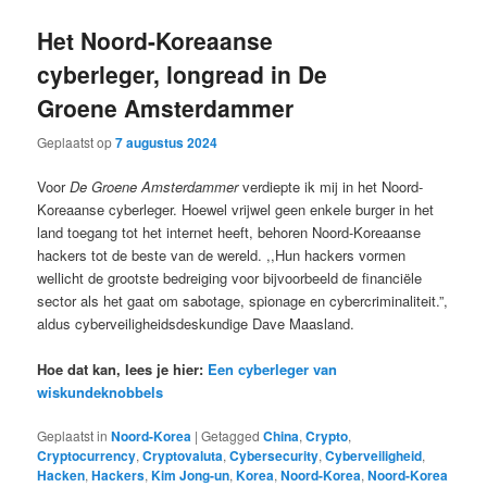
Het Noord-Koreaanse
cyberleger, longread in De
Groene Amsterdammer
Geplaatst op
7 augustus 2024
Voor
De Groene Amsterdammer
verdiepte ik mij in het Noord-
Koreaanse cyberleger. Hoewel vrijwel geen enkele burger in het
land toegang tot het internet heeft, behoren Noord-Koreaanse
hackers tot de beste van de wereld. ,,Hun hackers vormen
wellicht de grootste bedreiging voor bijvoorbeeld de financiële
sector als het gaat om sabotage, spionage en cybercriminaliteit.”,
aldus cyberveiligheidsdeskundige Dave Maasland.
Hoe dat kan, lees je hier:
Een cyberleger van
wiskundeknobbels
Geplaatst in
Noord-Korea
|
Getagged
China
,
Crypto
,
Cryptocurrency
,
Cryptovaluta
,
Cybersecurity
,
Cyberveiligheid
,
Hacken
,
Hackers
,
Kim Jong-un
,
Korea
,
Noord-Korea
,
Noord-Korea