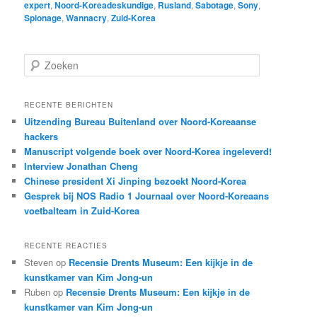
expert
,
Noord-Koreadeskundige
,
Rusland
,
Sabotage
,
Sony
,
Spionage
,
Wannacry
,
Zuid-Korea
Z
o
e
k
RECENTE BERICHTEN
e
Uitzending Bureau Buitenland over Noord-Koreaanse
n
hackers
Manuscript volgende boek over Noord-Korea ingeleverd!
Interview Jonathan Cheng
Chinese president Xi Jinping bezoekt Noord-Korea
Gesprek bij NOS Radio 1 Journaal over Noord-Koreaans
voetbalteam in Zuid-Korea
RECENTE REACTIES
Steven
op
Recensie Drents Museum: Een kijkje in de
kunstkamer van Kim Jong-un
Ruben
op
Recensie Drents Museum: Een kijkje in de
kunstkamer van Kim Jong-un