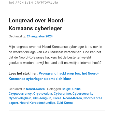
TAG ARCHIEVEN:
CRYPTOVALUTA
Longread over Noord-
Koreaans cyberleger
Geplaatst op
24 augustus 2024
Mijn longread over het Noord-Koreaanse cyberleger is nu ook in
de weekendbijlage van
De Standaard
verschenen. Hoe kan het
dat de Noord-Koreaanse hackers tot de beste ter wereld
gerekend worden, terwijl het land zelf nauwelijks internet heeft?
Lees het stuk hier:
Pyongyang hackt erop los: het Noord-
Koreaanse cyberleger stoomt zich klaar
Geplaatst in
Noord-Korea
|
Getagged
België
,
China
,
Cryptocurrency
,
Cryptovaluta
,
Cybercrime
,
Cybersecurity
,
Cyberveiligheid
,
Kim Jong-un
,
Korea
,
Noord-Korea
,
Noord-Korea
expert
,
Noord-Koreadeskundige
,
Zuid-Korea