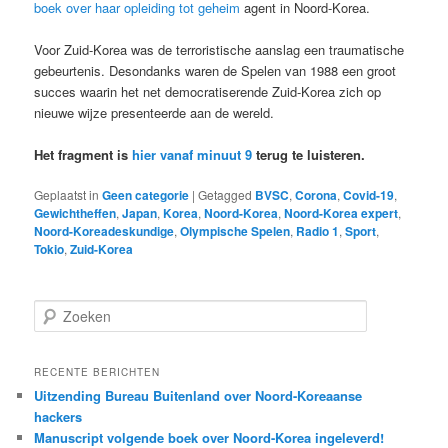
boek over haar opleiding tot geheim
agent in Noord-Korea.
Voor Zuid-Korea was de terroristische aanslag een traumatische
gebeurtenis. Desondanks waren de Spelen van 1988 een groot
succes waarin het net democratiserende Zuid-Korea zich op
nieuwe wijze presenteerde aan de wereld.
Het fragment is
hier vanaf minuut 9
terug te luisteren.
Geplaatst in
Geen categorie
|
Getagged
BVSC
,
Corona
,
Covid-19
,
Gewichtheffen
,
Japan
,
Korea
,
Noord-Korea
,
Noord-Korea expert
,
Noord-Koreadeskundige
,
Olympische Spelen
,
Radio 1
,
Sport
,
Tokio
,
Zuid-Korea
Z
o
e
k
RECENTE BERICHTEN
e
Uitzending Bureau Buitenland over Noord-Koreaanse
n
hackers
Manuscript volgende boek over Noord-Korea ingeleverd!