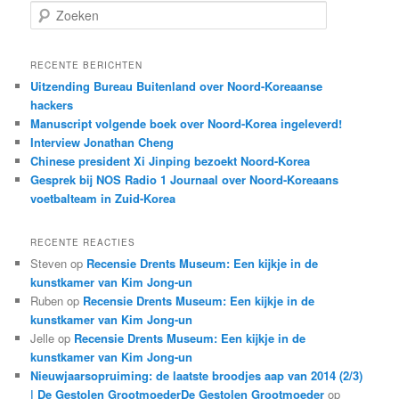
Z
o
e
k
RECENTE BERICHTEN
e
Uitzending Bureau Buitenland over Noord-Koreaanse
n
hackers
Manuscript volgende boek over Noord-Korea ingeleverd!
Interview Jonathan Cheng
Chinese president Xi Jinping bezoekt Noord-Korea
Gesprek bij NOS Radio 1 Journaal over Noord-Koreaans
voetbalteam in Zuid-Korea
RECENTE REACTIES
Steven
op
Recensie Drents Museum: Een kijkje in de
kunstkamer van Kim Jong-un
Ruben
op
Recensie Drents Museum: Een kijkje in de
kunstkamer van Kim Jong-un
Jelle
op
Recensie Drents Museum: Een kijkje in de
kunstkamer van Kim Jong-un
Nieuwjaarsopruiming: de laatste broodjes aap van 2014 (2/3)
| De Gestolen GrootmoederDe Gestolen Grootmoeder
op