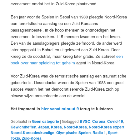
evenement omdat het in Zuid-Korea plaatsvond.
Een jaar voor de Spelen in Seoul van 1988 pleegde Noord-Korea
een terroristische aanslag op een Zuid-Koreaans
passagierstoestel, in de hoop mensen te ontmoedigen het
evenement te bezoeken. 115 mensen kwamen om het leven.
Een van de aanslagplegers pleegde zelfmoord, de ander werd
later opgepakt in Bahrei en uitgeleverd aan Zuid-Korea. Daar
kreeg ze de doodstraf, maar kreeg later gratie. Ze schreef
een
boek over haar opleiding tot geheim
agent in Noord-Korea.
Voor Zuid-Korea was de terroristische aanslag een traumatische
gebeurtenis. Desondanks waren de Spelen van 1988 een groot
succes waarin het net democratiserende Zuid-Korea zich op
nieuwe wijze presenteerde aan de wereld.
Het fragment is
hier vanaf minuut 9
terug te luisteren.
Geplaatst in
Geen categorie
|
Getagged
BVSC
,
Corona
,
Covid-19
,
Gewichtheffen
,
Japan
,
Korea
,
Noord-Korea
,
Noord-Korea expert
,
Noord-Koreadeskundige
,
Olympische Spelen
,
Radio 1
,
Sport
,
Tokio
,
Zuid-Korea