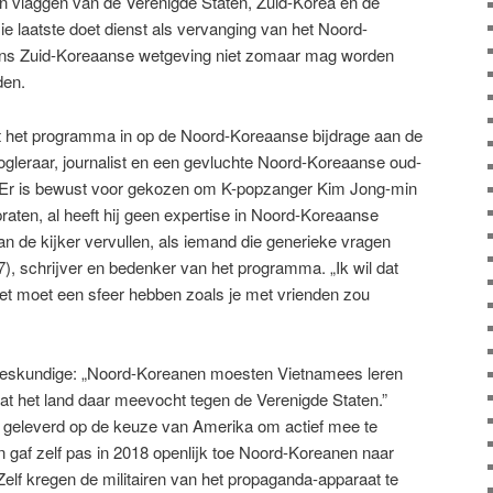
n vlaggen van de Verenigde Staten, Zuid-Korea en de
ie laatste doet dienst als vervanging van het Noord-
ens Zuid-Koreaanse wetgeving niet zomaar mag worden
den.
het programma in op de Noord-Koreaanse bijdrage aan de
ogleraar, journalist en een gevluchte Noord-Koreaanse oud-
 Er is bewust voor gekozen om K-popzanger Kim Jong-min
praten, al heeft hij geen expertise in Noord-Koreaanse
van de kijker vervullen, als iemand die generieke vragen
7), schrijver en bedenker van het programma. „Ik wil dat
 het moet een sfeer hebben zoals je met vrienden zou
n deskundige: „Noord-Koreanen moesten Vietnamees leren
at het land daar meevocht tegen de Verenigde Staten.”
 geleverd op de keuze van Amerika om actief mee te
 gaf zelf pas in 2018 openlijk toe Noord-Koreanen naar
elf kregen de militairen van het propaganda-apparaat te