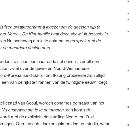
istisch praatprogramma ingezet om de geesten rijp te
rd-Korea. „De Kim-familie haat deze show.” Ik bezocht in
 van
Nu onderweg om je te ontmoeten
en sprak met de
tor en meerdere deelnemers
onden ze alleen een paar oude schoenen”, vertelt een
anse tv-set over de gewezen Noord-Vietnamese
rd-Koreaanse dictator Kim Il-sung probeerde zich altijd
een van de rijkste tirannen van de twintigste eeuw”, zegt
atellietstad van Seoul, worden opnames gemaakt van het
a
Nu onderweg om je te ontmoeten,
een komisch
rdt met de expliciete doelstelling Noord- en Zuid-
 brengen. Oeh- en aah-klanken galmen door de studio, waar