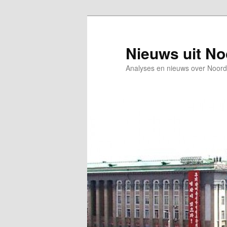
Spring
Spring
naar
naar
de
de
Nieuws uit N
primaire
secundaire
Analyses en nieuws over Noord
inhoud
inhoud