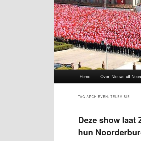
Hoofdmenu
Home
Over ‘Nieuws uit Noor
TAG ARCHIEVEN:
TELEVISIE
Deze show laat
hun Noorderbure