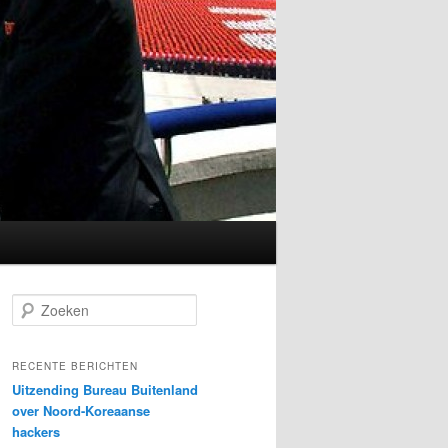
Z
o
e
k
RECENTE BERICHTEN
e
Uitzending Bureau Buitenland
n
over Noord-Koreaanse
hackers