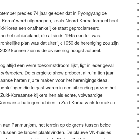
eptember precies 74 jaar geleden dat in Pyongyang de
 Korea’ werd uitgeroepen, zoals Noord-Korea formeel heet.
d-Korea een onafhankelijke staat geproclameerd.
 het schiereiland, die al sinds 1945 een feit was,
pronkelijke plan was dat uiterlijk 1950 de hereniging zou zijn
2022 kunnen zien is de divisie nog hoogst actueel.
 altijd een verre toekomstdroom lijkt, ligt in ieder geval
 ontmoeten
. De energieke show probeert al ruim tien jaar
anse harten rijp te maken voor het herenigingsideaal.
htelingen die te gast waren in een uitzending prezen het
uid-Koreaanse kijkers hen als echte, volwaardige
oreaanse ballingen hebben in Zuid-Korea vaak te maken
en aan Panmunjom, het terrein op de grens tussen beide
n tussen de landen plaatsvinden. De blauwe VN-huisjes