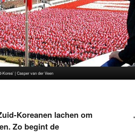
d-Korea’ | Casper van der Veen
 Zuid-Koreanen lachen om
n. Zo begint de