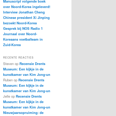
Manuscript volgende boek
over Noord-Korea ingeleverd!
Interview Jonathan Cheng
Chinese president Xi Jinping
bezoekt Noord-Korea
Gesprek bij NOS Radio 1
Journaal over Noord-
Koreaans voetbalteam in
Zuid-Korea
RECENTE REACTIES
Steven
op
Recensie Drents
Museum: Een kijkje in de
kunstkamer van Kim Jong-un
Ruben
op
Recensie Drents
Museum: Een kijkje in de
kunstkamer van Kim Jong-un
Jelle
op
Recensie Drents
Museum: Een kijkje in de
kunstkamer van Kim Jong-un
Nieuwjaarsopruiming: de