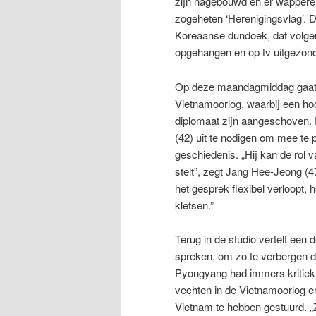
zijn nagebouwd en er wappere
zogeheten ‘Herenigingsvlag’. D
Koreaanse dundoek, dat volg
opgehangen en op tv uitgezon
Op deze maandagmiddag gaat 
Vietnamoorlog, waarbij een ho
diplomaat zijn aangeschoven.
(42) uit te nodigen om mee te 
geschiedenis. „Hij kan de rol 
stelt”, zegt Jang Hee-Jeong (4
het gesprek flexibel verloopt,
kletsen.”
Terug in de studio vertelt ee
spreken, om zo te verbergen d
Pyongyang had immers kritiek
vechten in de Vietnamoorlog en
Vietnam te hebben gestuurd. „Z