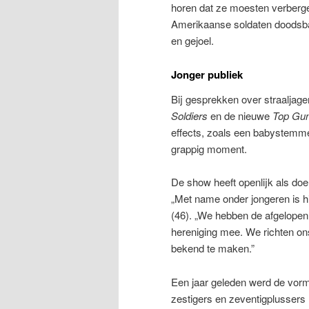
horen dat ze moesten verberg
Amerikaanse soldaten doodsba
en gejoel.
Jonger publiek
Bij gesprekken over straaljager
Soldiers
en de nieuwe
Top Gu
effects, zoals een babystemme
grappig moment.
De show heeft openlijk als do
„Met name onder jongeren is hi
(46). „We hebben de afgelopen 
hereniging mee. We richten on
bekend te maken.”
Een jaar geleden werd de vor
zestigers en zeventigplussers 