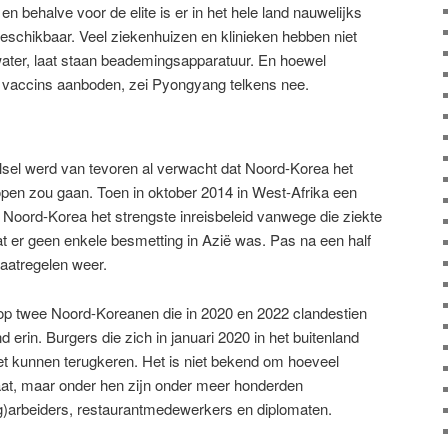
n behalve voor de elite is er in het hele land nauwelijks
eschikbaar. Veel ziekenhuizen en klinieken hebben niet
 water, laat staan beademingsapparatuur. En hoewel
vaccins aanboden, zei Pyongyang telkens nee.
sel werd van tevoren al verwacht dat Noord-Korea het
 open zou gaan. Toen in oktober 2014 in West-Afrika een
 Noord-Korea het strengste inreisbeleid vanwege die ziekte
dat er geen enkele besmetting in Azië was. Pas na een half
aatregelen weer.
 op twee Noord-Koreanen die in 2020 en 2022 clandestien
rin. Burgers die zich in januari 2020 in het buitenland
iet kunnen terugkeren. Het is niet bekend om hoeveel
gaat, maar onder hen zijn onder meer honderden
g)arbeiders, restaurantmedewerkers en diplomaten.