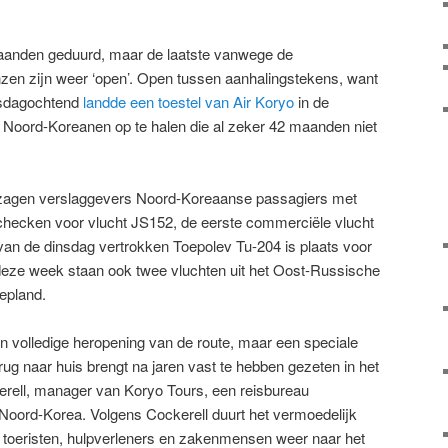
maanden geduurd, maar de laatste vanwege de
en zijn weer ‘open’. Open tussen aanhalingstekens, want
nsdagochtend
landde een toestel van Air Koryo
in de
 Noord-Koreanen op te halen die al zeker 42 maanden niet
 zagen verslaggevers Noord-Koreaanse passagiers met
checken voor vlucht JS152, de eerste commerciële vlucht
an de dinsdag vertrokken Toepolev Tu-204 is plaats voor
 deze week staan ook twee vluchten uit het Oost-Russische
epland.
en volledige heropening van de route, maar een speciale
rug naar huis brengt na jaren vast te hebben gezeten in het
erell, manager van Koryo Tours, een reisbureau
 Noord-Korea. Volgens Cockerell duurt het vermoedelijk
 toeristen, hulpverleners en zakenmensen weer naar het