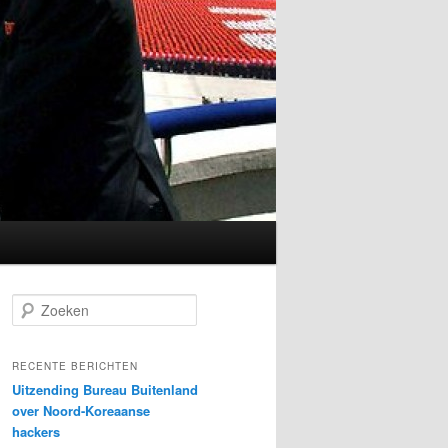
Z
o
e
k
RECENTE BERICHTEN
e
Uitzending Bureau Buitenland
n
over Noord-Koreaanse
hackers