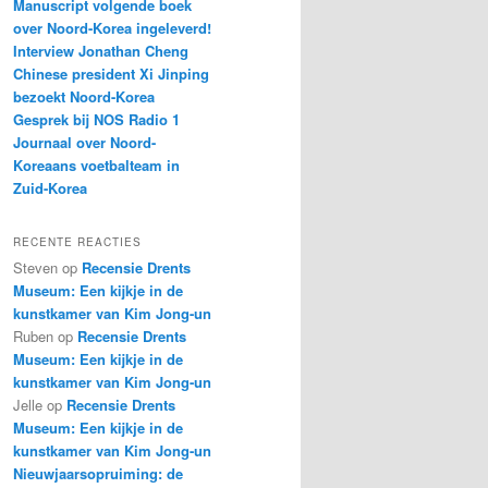
Manuscript volgende boek
over Noord-Korea ingeleverd!
Interview Jonathan Cheng
Chinese president Xi Jinping
bezoekt Noord-Korea
Gesprek bij NOS Radio 1
Journaal over Noord-
Koreaans voetbalteam in
Zuid-Korea
RECENTE REACTIES
Steven
op
Recensie Drents
Museum: Een kijkje in de
kunstkamer van Kim Jong-un
Ruben
op
Recensie Drents
Museum: Een kijkje in de
kunstkamer van Kim Jong-un
Jelle
op
Recensie Drents
Museum: Een kijkje in de
kunstkamer van Kim Jong-un
Nieuwjaarsopruiming: de