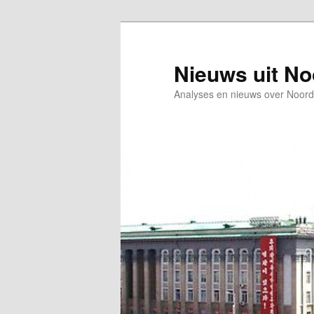
Spring
Spring
naar
naar
de
de
Nieuws uit N
primaire
secundaire
Analyses en nieuws over Noord
inhoud
inhoud