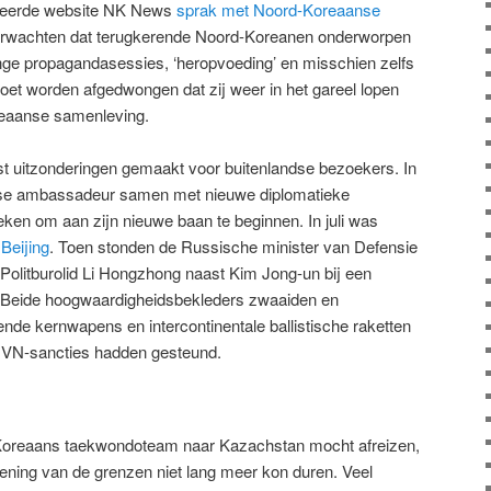
iseerde website NK News
sprak met Noord-Koreaanse
verwachten dat terugkerende Noord-Koreanen onderworpen
ge propagandasessies, ‘heropvoeding’ en misschien zelfs
et worden afgedwongen dat zij weer in het gareel lopen
reaanse samenleving.
st uitzonderingen gemaakt voor buitenlandse bezoekers. In
se ambassadeur samen met nieuwe diplomatieke
en om aan zijn nieuwe baan te beginnen. In juli was
Beijing
. Toen stonden de Russische minister van Defensie
Politburolid Li Hongzhong naast Kim Jong-un bij een
. Beide hoogwaardigheidsbekleders zwaaiden en
lende kernwapens en intercontinentale ballistische raketten
g VN-sancties hadden gesteund.
Koreaans taekwondoteam naar Kazachstan mocht afreizen,
ening van de grenzen niet lang meer kon duren. Veel