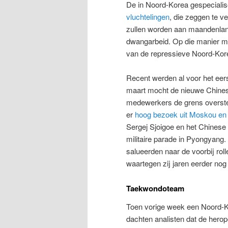
De in Noord-Korea gespecial
vluchtelingen
, die zeggen te 
zullen worden aan maandenlan
dwangarbeid. Op die manier mo
van de repressieve Noord-Ko
Recent werden al voor het eer
maart mocht de nieuwe Chine
medewerkers de grens overstek
er
hoog bezoek uit Moskou en 
Sergej Sjoigoe en het Chinese 
militaire parade in Pyongyang
salueerden naar de voorbij rol
waartegen zij jaren eerder no
Taekwondoteam
Toen vorige week een Noord-
dachten analisten dat de herop