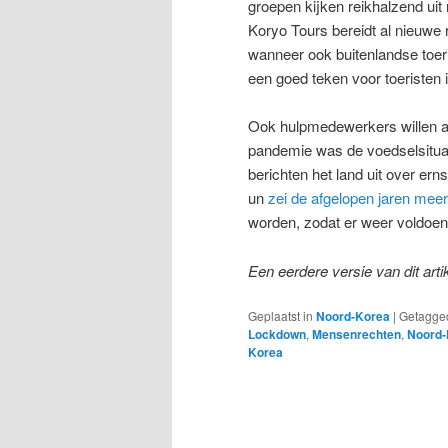
groepen kijken reikhalzend uit
Koryo Tours bereidt al nieuwe 
wanneer ook buitenlandse toeri
een goed teken voor toeristen 
Ook hulpmedewerkers willen al
pandemie was de voedselsituat
berichten het land uit over er
un
zei de afgelopen jaren mee
worden, zodat er weer voldoen
Een eerdere versie van dit art
Geplaatst in
Noord-Korea
|
Getagge
Lockdown
,
Mensenrechten
,
Noord-
Korea