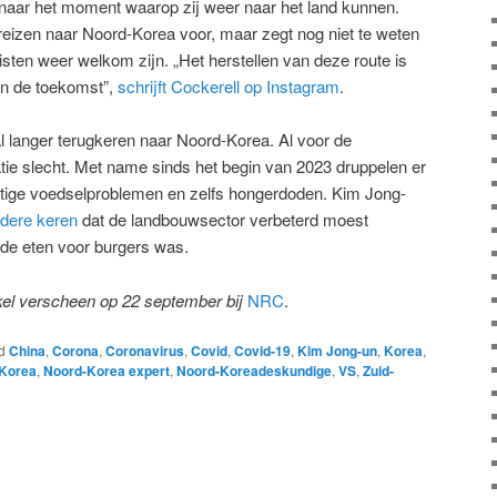
 naar het moment waarop zij weer naar het land kunnen.
reizen naar Noord-Korea voor, maar zegt nog niet te weten
sten weer welkom zijn. „Het herstellen van deze route is
in de toekomst”,
schrijft Cockerell op Instagram
.
 langer terugkeren naar Noord-Korea. Al voor de
ie slecht. Met name sinds het begin van 2023 druppelen er
nstige voedselproblemen en zelfs hongerdoden. Kim Jong-
rdere keren
dat de landbouwsector verbeterd moest
de eten voor burgers was.
ikel verscheen op 22 september bij
NRC
.
d
China
,
Corona
,
Coronavirus
,
Covid
,
Covid-19
,
Kim Jong-un
,
Korea
,
Korea
,
Noord-Korea expert
,
Noord-Koreadeskundige
,
VS
,
Zuid-