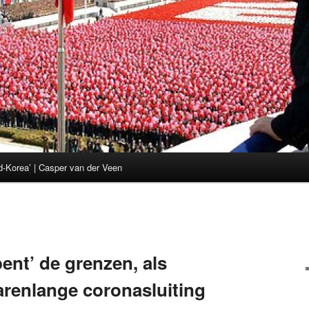
d-Korea’ | Casper van der Veen
ent’ de grenzen, als
jarenlange coronasluiting