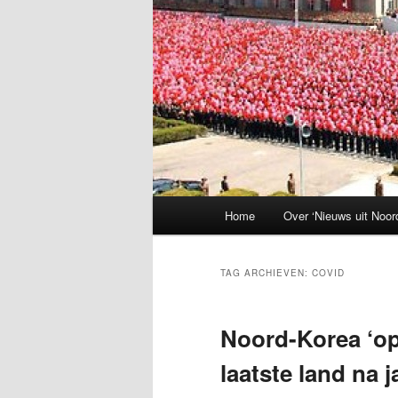
Hoofdmenu
Home
Over ‘Nieuws uit Noor
TAG ARCHIEVEN:
COVID
Noord-Korea ‘op
laatste land na 