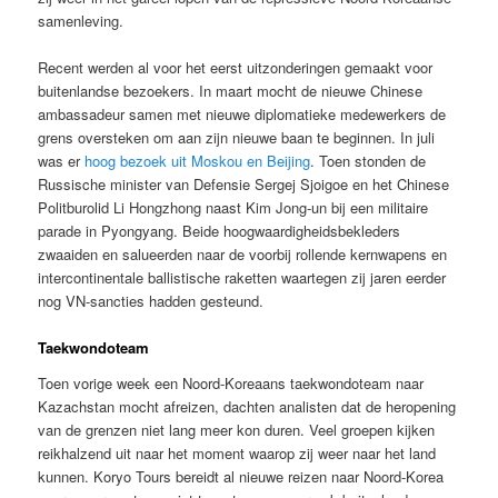
samenleving.
Recent werden al voor het eerst uitzonderingen gemaakt voor
buitenlandse bezoekers. In maart mocht de nieuwe Chinese
ambassadeur samen met nieuwe diplomatieke medewerkers de
grens oversteken om aan zijn nieuwe baan te beginnen. In juli
was er
hoog bezoek uit Moskou en Beijing
. Toen stonden de
Russische minister van Defensie Sergej Sjoigoe en het Chinese
Politburolid Li Hongzhong naast Kim Jong-un bij een militaire
parade in Pyongyang. Beide hoogwaardigheidsbekleders
zwaaiden en salueerden naar de voorbij rollende kernwapens en
intercontinentale ballistische raketten waartegen zij jaren eerder
nog VN-sancties hadden gesteund.
Taekwondoteam
Toen vorige week een Noord-Koreaans taekwondoteam naar
Kazachstan mocht afreizen, dachten analisten dat de heropening
van de grenzen niet lang meer kon duren. Veel groepen kijken
reikhalzend uit naar het moment waarop zij weer naar het land
kunnen. Koryo Tours bereidt al nieuwe reizen naar Noord-Korea