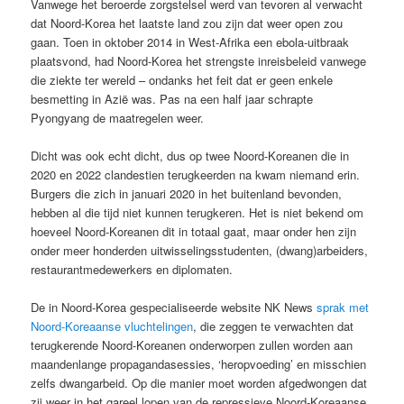
Vanwege het beroerde zorgstelsel werd van tevoren al verwacht
dat Noord-Korea het laatste land zou zijn dat weer open zou
gaan. Toen in oktober 2014 in West-Afrika een ebola-uitbraak
plaatsvond, had Noord-Korea het strengste inreisbeleid vanwege
die ziekte ter wereld – ondanks het feit dat er geen enkele
besmetting in Azië was. Pas na een half jaar schrapte
Pyongyang de maatregelen weer.
Dicht was ook echt dicht, dus op twee Noord-Koreanen die in
2020 en 2022 clandestien terugkeerden na kwam niemand erin.
Burgers die zich in januari 2020 in het buitenland bevonden,
hebben al die tijd niet kunnen terugkeren. Het is niet bekend om
hoeveel Noord-Koreanen dit in totaal gaat, maar onder hen zijn
onder meer honderden uitwisselingsstudenten, (dwang)arbeiders,
restaurantmedewerkers en diplomaten.
De in Noord-Korea gespecialiseerde website NK News
sprak met
Noord-Koreaanse vluchtelingen
, die zeggen te verwachten dat
terugkerende Noord-Koreanen onderworpen zullen worden aan
maandenlange propagandasessies, ‘heropvoeding’ en misschien
zelfs dwangarbeid. Op die manier moet worden afgedwongen dat
zij weer in het gareel lopen van de repressieve Noord-Koreaanse