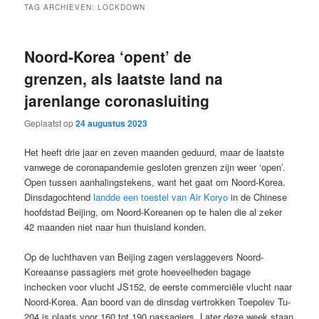
TAG ARCHIEVEN:
LOCKDOWN
Noord-Korea ‘opent’ de
grenzen, als laatste land na
jarenlange coronasluiting
Geplaatst op
24 augustus 2023
Het heeft drie jaar en zeven maanden geduurd, maar de laatste
vanwege de coronapandemie gesloten grenzen zijn weer ‘open’.
Open tussen aanhalingstekens, want het gaat om Noord-Korea.
Dinsdagochtend
landde een toestel van Air Koryo
in de Chinese
hoofdstad Beijing, om Noord-Koreanen op te halen die al zeker
42 maanden niet naar hun thuisland konden.
Op de luchthaven van Beijing zagen verslaggevers Noord-
Koreaanse passagiers met grote hoeveelheden bagage
inchecken voor vlucht JS152, de eerste commerciële vlucht naar
Noord-Korea. Aan boord van de dinsdag vertrokken Toepolev Tu-
204 is plaats voor 160 tot 190 passagiers. Later deze week staan