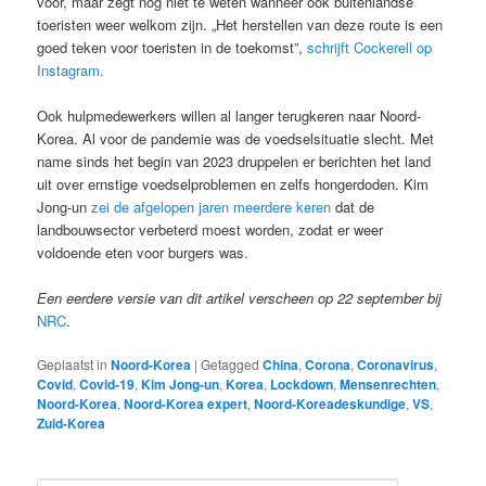
voor, maar zegt nog niet te weten wanneer ook buitenlandse
toeristen weer welkom zijn. „Het herstellen van deze route is een
goed teken voor toeristen in de toekomst”,
schrijft Cockerell op
Instagram
.
Ook hulpmedewerkers willen al langer terugkeren naar Noord-
Korea. Al voor de pandemie was de voedselsituatie slecht. Met
name sinds het begin van 2023 druppelen er berichten het land
uit over ernstige voedselproblemen en zelfs hongerdoden. Kim
Jong-un
zei de afgelopen jaren meerdere keren
dat de
landbouwsector verbeterd moest worden, zodat er weer
voldoende eten voor burgers was.
Een eerdere versie van dit artikel verscheen op 22 september bij
NRC
.
Geplaatst in
Noord-Korea
|
Getagged
China
,
Corona
,
Coronavirus
,
Covid
,
Covid-19
,
Kim Jong-un
,
Korea
,
Lockdown
,
Mensenrechten
,
Noord-Korea
,
Noord-Korea expert
,
Noord-Koreadeskundige
,
VS
,
Zuid-Korea