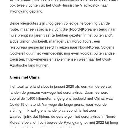
ook twee vluchten uit het Oost-Russische Vladivostok naar
Pyongyang gepland.
Beide vliegroutes zijn „nog geen volledige heropening van de
route, maar een speciale vlucht die [Noord-]Koreanen terug naar
huis brengt na jaren vast te hebben gezeten in het buitenland”,
aldus Simon Cockerell, manager van Koryo Tours, een
reisbureau gespecialiseerd in reizen naar Noord-Korea. Volgens
Cockerell duurt het vermoedelijk nog even voordat buitenlandse
toeristen, hulpverleners en zakenmensen weer naar het Oost-
Aziatische land kunnen.
Grens met China
Het totalitaire land sloot in januari 2020 als een van de eerste
landen de grenzen vanwege het coronavirus. Daarmee werd
vooral de 1.400 kilometer lange grens bedoeld met China, waar
Covid-19 ontstond. Vanwege die lange grens, waar voor de
sluiting flink wat grenshandel plaatsvond, is het zeer
waarschijnlijk dat tijdens de eerste golf het coronavirus in Noord-
Korea is beland. Toch beweerde Pyongyang tot mei 2022 bij hoog