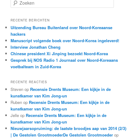
Z
o
e
k
RECENTE BERICHTEN
e
Uitzending Bureau Buitenland over Noord-Koreaanse
n
hackers
Manuscript volgende boek over Noord-Korea ingeleverd!
Interview Jonathan Cheng
Chinese president Xi Jinping bezoekt Noord-Korea
Gesprek bij NOS Radio 1 Journaal over Noord-Koreaans
voetbalteam in Zuid-Korea
RECENTE REACTIES
Steven
op
Recensie Drents Museum: Een kijkje in de
kunstkamer van Kim Jong-un
Ruben
op
Recensie Drents Museum: Een kijkje in de
kunstkamer van Kim Jong-un
Jelle
op
Recensie Drents Museum: Een kijkje in de
kunstkamer van Kim Jong-un
Nieuwjaarsopruiming: de laatste broodjes aap van 2014 (2/3)
| De Gestolen GrootmoederDe Gestolen Grootmoeder
op