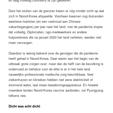
en laag volledig coronavrij te zijn gebleven.
Door het sluiten van de grenzen kwam er nóg minder zicht op wat
zich in Noord-Korea afspeelde. Voorheen kwamen nog duizenden
westerse toeristen (en een veelvoud aan Chinese
vakantiegangers) per jaar naar het land, met de pandemie stopte
dat volledig. Diplomaten, ngo-medewerkers en andere
hulpverleners die na januari 2020 het land verlieten, werden niet
meer vervangen.
Daardoor is weinig bekend over de gevolgen die de pandemie
heeft gehad in Noord-Korea. Daar waren aan het begin van de
uitbraak grote zorgen over: meer dan de helft van de bevolking is
ondervoed en behalve voor de elite is er in het hele land
nauwelijks professionele medische zorg beschikbaar. Veel
ziekenhuizen en klinieken hebben niet eens elektriciteit of
stromend water, laat staan beademingsapparatuur. En hoewel
meerdere landen Noord-Korea vaccins aanboden, zei Pyongyang
telkens nee.
Dicht was echt dicht